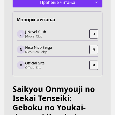
Праћење читања
Извори читања
J-Novel Club
J-Novel Club
J
J-Novel Club
J-Novel Club
https://j-novel.club/series/the-reincarnation-of-t
Nico Nico Seiga
Nico Nico Seiga
N
Nico Nico Seiga
Nico Nico Seiga
https://seiga.nicovideo.jp/comic/48633
Official Site
O
Official Site
Official Site
Official Site
https://gaugau.futabanet.jp/list/work/5dd4fcf17
Saikyou Onmyouji no
Isekai Tenseiki:
Geboku no Youkai-