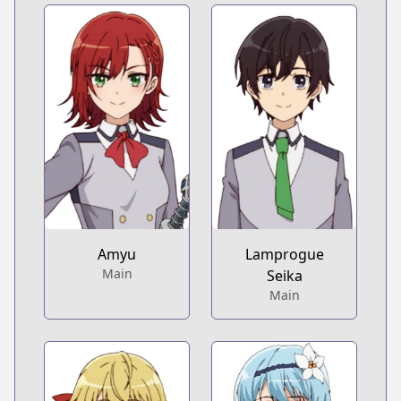
Amyu
Lamprogue
Main
Seika
Main