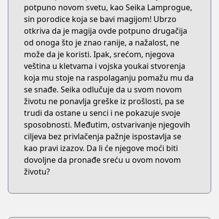
potpuno novom svetu, kao Seika Lamprogue,
sin porodice koja se bavi magijom! Ubrzo
otkriva da je magija ovde potpuno drugačija
od onoga što je znao ranije, a nažalost, ne
može da je koristi. Ipak, srećom, njegova
veština u kletvama i vojska youkai stvorenja
koja mu stoje na raspolaganju pomažu mu da
se snađe. Seika odlučuje da u svom novom
životu ne ponavlja greške iz prošlosti, pa se
trudi da ostane u senci i ne pokazuje svoje
sposobnosti. Međutim, ostvarivanje njegovih
ciljeva bez privlačenja pažnje ispostavlja se
kao pravi izazov. Da li će njegove moći biti
dovoljne da pronađe sreću u ovom novom
životu?