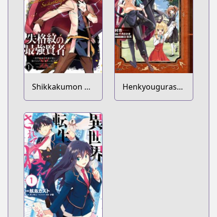
Shikkakumon no
Henkyougurashi
Saikyou Kenja:
no Maou, Tensei
Sekai Saikyou no
shite Saikyou no
Kenja ga Sarani
Majutsushi ni
Tsuyokunaru
Naru
Tame ni Tensei
Shimashita