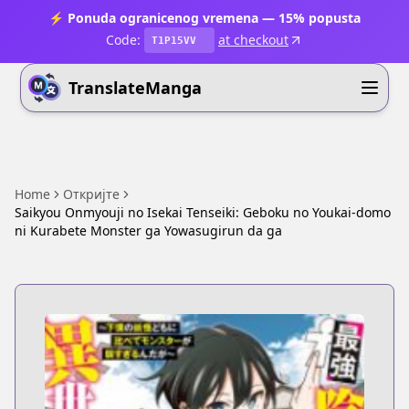
⚡ Ponuda ogranicenog vremena — 15% popusta
Code:
at checkout
T1P15VV
TranslateManga
Home
Откријте
Saikyou Onmyouji no Isekai Tenseiki: Geboku no Youkai-domo
ni Kurabete Monster ga Yowasugirun da ga