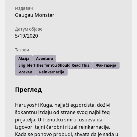
Издавач
Gaugau Monster
Датум објаве
5/19/2020
Тагови
Akcija
Avantura
Eligible Titles for You Should Read This
Фантазија
Исекаи
Reinkarnacija
Преглед
Haruyoshi Kuga, najjači egzorcista, doživi
šokantnu izdaju od strane svog najbližeg
prijatelja. U trenutku smrti, uspeva da
izgovori tajni čarobni ritual reinkarnacije.
Kada se ponovo probudi, shvata da je sada u