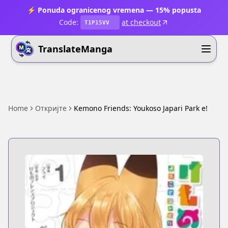
⚡ Ponuda ogranicenog vremena — 15% popusta
Code:
at checkout
T1P15VV
TranslateManga
Home
Откријте
Kemono Friends: Youkoso Japari Park e!