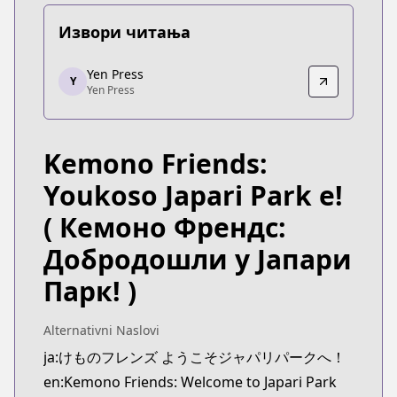
Извори читања
Yen Press
Yen Press
Y
Yen Press
Yen Press
https://yenpress.com/series/kemono-friends
Kemono Friends:
Youkoso Japari Park e!
( Кемоно Френдс:
Добродошли у Јапари
Парк! )
Alternativni Naslovi
ja:けものフレンズ ようこそジャパリパークへ！
en:Kemono Friends: Welcome to Japari Park