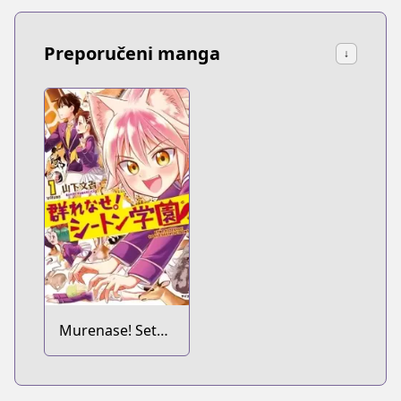
Preporučeni manga
↓
Murenase! Seton
Gakuen