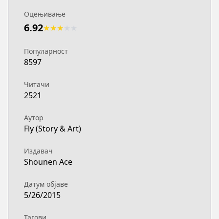
Оцењивање
6.92
★
★
★
★
★
Популарност
8597
Читачи
2521
Аутор
Fly (Story & Art)
Издавач
Shounen Ace
Датум објаве
5/26/2015
Тагови