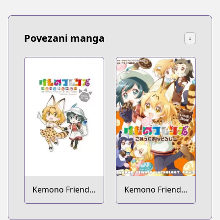
Povezani manga
↓
Kemono Friends:
Kemono Friends:
Comic à la Carte
Comic Anthology
- Japari Park-hen
- Japari Man-hen