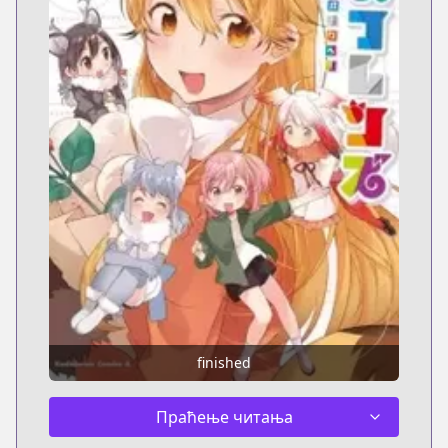
finished
Праћење читања