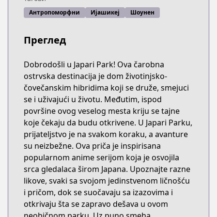
Антропоморфни
Ијашикеј
Шоунен
Преглед
Dobrodošli u Japari Park! Ova čarobna
ostrvska destinacija je dom životinjsko-
čovečanskim hibridima koji se druže, smejuci
se i uživajući u životu. Međutim, ispod
površine ovog veselog mesta kriju se tajne
koje čekaju da budu otkrivene. U Japari Parku,
prijateljstvo je na svakom koraku, a avanture
su neizbežne. Ova priča je inspirisana
popularnom anime serijom koja je osvojila
srca gledalaca širom Japana. Upoznajte razne
likove, svaki sa svojom jedinstvenom ličnošću
i pričom, dok se suočavaju sa izazovima i
otkrivaju šta se zapravo dešava u ovom
neobičnom parku. Uz puno smeha,