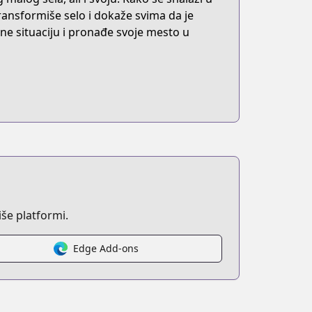
 transformiše selo i dokaže svima da je
ne situaciju i pronađe svoje mesto u
še platformi.
Edge Add-ons