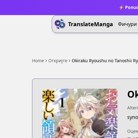
⚡ Ponud
TranslateManga
Фичури
Home
Откријте
Okiraku Ryoushu no Tanoshii R
Ok
Alter
Оце