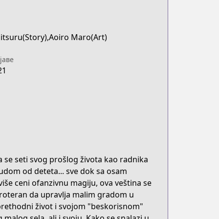
itsuru(Story),Aoiro Maro(Art)
јаве
21
 se seti svog prošlog života kao radnika
udom od deteta... sve dok sa osam
iše ceni ofanzivnu magiju, ova veština se
roteran da upravlja malim gradom u
rethodni život i svojom "beskorisnom"
log sela, ali i svoju. Kako se snalazi u