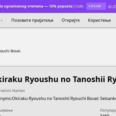
a ogranicenog vremena — 15% popusta
|
Code:
at c
T1P15VV
Позовите пријатеље
Откријте
Користење
youchi Bouei
iraku Ryoushu no Tanoshii R
nativni Naslovi
њивање
Популар