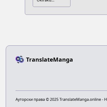
Okiraku
Ryoushu no
Tanoshii
Ryouchi Bouei:
Seisankei
Majutsu de Na
mo Naki Mura
wo Saikyou no
Jousai Toshi ni
TranslateManga
Ауторски права © 2025 TranslateManga.online - 