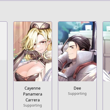
s.html?id=187259
n-territory-defense-of-the-easy-going-lord-the-nameless-v
t
ries/easygoing-territory-defense-by-the-optimistic-lord-pr
Cayenne
Dee
Supporting
Panamera
Carrera
Supporting