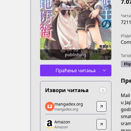
7.0
Чита
721
Изда
Com
publishing
Таго
Elig
Праћење читања
Пр
Извори читања
↓
Mali
mangadex.org
u Ja
mangadex.org
mangadex.org
godi
mangadex.org
https://mangadex.org/title/9afe47ee-
smat
Amazon
Amazon
sram
Amazon
Amazon
magi