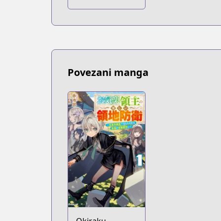
"Murazukuri"
Cheat de
Otegaru Slow
Life: Mura desu
ga Nani ka?
Povezani manga