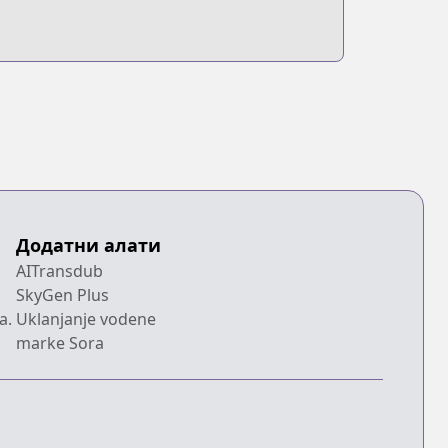
Додатни алати
AITransdub
SkyGen Plus
a.
Uklanjanje vodene
marke Sora