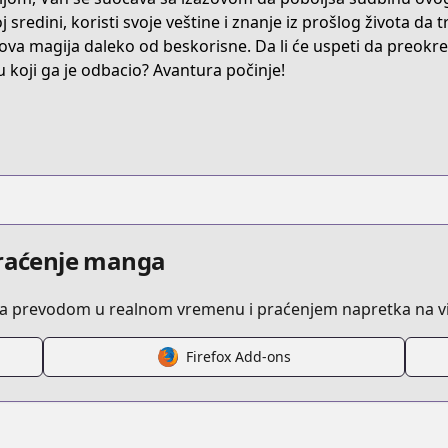
RHDK2
j sredini, koristi svoje veštine i znanje iz prošlog života da
ova magija daleko od beskorisne. Da li će uspeti da preokre
u koji ga je odbacio? Avantura počinje!
okiraku-ryoushu-no-tanoshii-ryouchi-bouei
/683965
69754496561190983
praćenje manga
sa prevodom u realnom vremenu i praćenjem napretka na vi
Firefox Add-ons
a/https://www.cdjapan.co.jp/person_name/青色まろ