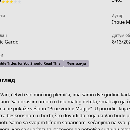
3469
7
★
★
★
★
★
чи
Аутор
1
Inoue M
вач
Датум об
ic Gardo
8/13/20
ви
ible Titles for You Should Read This
Фантазија
еглед
 Van, četvrti sin moćnog plemića, ima samo dve godine kada
panu. Sa odraslim umom u telu malog deteta, smatraju ga č
na ne pokaže veštinu "Proizvodne Magije". U porodici koja v
5c8b-4572-b7c0-efa4f83da432
ra beskorisnom u borbi, što dovodi do toga da Van bude p
oti. Samo sa svojom ličnom sobaricom, sećanjima na svoj p
jom, Van se suočava sa izazovom da poboljša sudbinu ovog ma