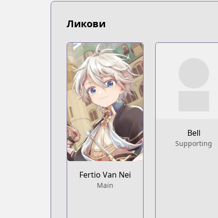
https://www.mangaupdates.com/serie
novelUpdates
Ликови
novelUpdates
https://www.novelupdates.com/series/fu
Book☆Walker
Book☆Walker
https://bookwalker.jp/series/342851/lis
Official English
Official English
https://sevenseasentertainment.com/se
Bell
Supporting
Fertio Van Nei
Main