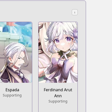
↓
illage-is-made-into-the-strongest-fortified-city-by-produc
oduction-magic-turns-a-nameless-village-into-the-strongest
Espada
Ferdinand Arut
Supporting
Ann
Supporting