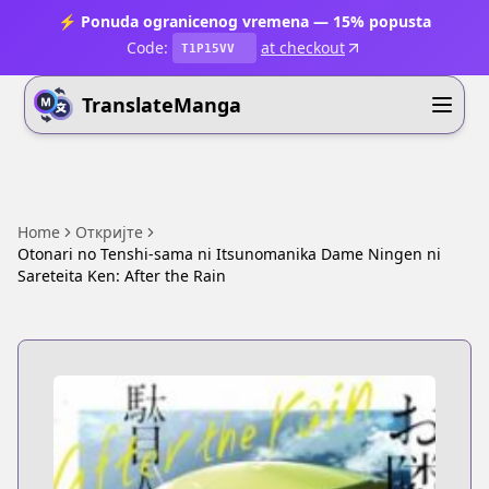
⚡ Ponuda ogranicenog vremena — 15% popusta
Code:
at checkout
T1P15VV
TranslateManga
Home
Откријте
Otonari no Tenshi-sama ni Itsunomanika Dame Ningen ni
Sareteita Ken: After the Rain