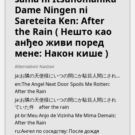
https://www.ganganonline.com/title/2019
Dame Ningen ni
CDJapan
CDJapan
Sareteita Ken: After
https://www.anime-planet.com/manga/https://ww
the Rain
( Нешто као
MangaUpdates
MangaUpdates
анђео живи поред
https://www.mangaupdates.com/series.html?id=c
мене: Након кише )
novelUpdates
novelUpdates
https://www.novelupdates.com/series/otonari-no-
Alternativni Naslovi
Book☆Walker
ja:お隣の天使様にいつの間にか駄目人間にされていた件 after the rain
Book☆Walker
en:The Angel Next Door Spoils Me Rotten:
https://bookwalker.jp/series/477679/list
After the Rain
Official English
ja:お隣の天使様にいつの間にか駄目人間にされ
Official English
ていた件 after the rain
https://global.manga-up.com/manga/649
pt-br:Meu Anjo de Vizinha Me Mima Demais:
After the Rain
ru:Ангел по соседству: После дождя