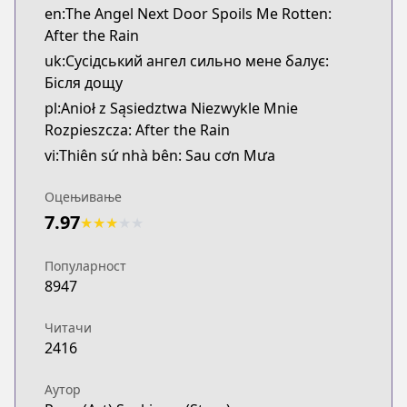
en:The Angel Next Door Spoils Me Rotten:
After the Rain
uk:Сусідський ангел сильно мене балує:
Бісля дощу
pl:Anioł z Sąsiedztwa Niezwykle Mnie
Rozpieszcza: After the Rain
vi:Thiên sứ nhà bên: Sau cơn Mưa
Оцењивање
7.97
★
★
★
★
★
Популарност
8947
Читачи
2416
Аутор