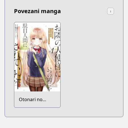
Povezani manga
↓
Otonari no
Tenshi-sama ni
Itsunomanika
Dame Ningen ni
Sareteita Ken