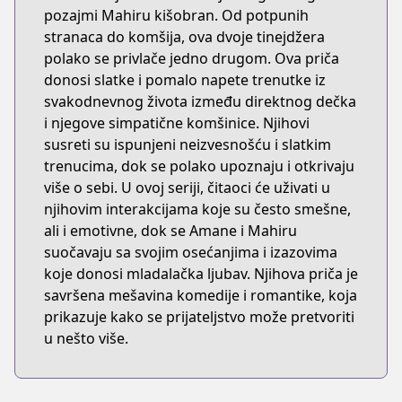
pozajmi Mahiru kišobran. Od potpunih
stranaca do komšija, ova dvoje tinejdžera
polako se privlače jedno drugom. Ova priča
donosi slatke i pomalo napete trenutke iz
svakodnevnog života između direktnog dečka
i njegove simpatične komšinice. Njihovi
susreti su ispunjeni neizvesnošću i slatkim
trenucima, dok se polako upoznaju i otkrivaju
više o sebi. U ovoj seriji, čitaoci će uživati u
njihovim interakcijama koje su često smešne,
ali i emotivne, dok se Amane i Mahiru
suočavaju sa svojim osećanjima i izazovima
koje donosi mladalačka ljubav. Njihova priča je
savršena mešavina komedije i romantike, koja
prikazuje kako se prijateljstvo može pretvoriti
u nešto više.