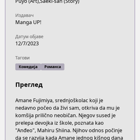
Puyo (Art),Saeki-san (Story)
Издавач
Manga UP!
Датум објаве
12/7/2023
Тагови
Комедија
Романса
Преглед
Amane Fujimiya, srednjoškolac koji je
nedavno počeo da živi sam, otkriva da mu je
komšija prilično neobičan. Njegov sused je
prelepa devojka iz škole, poznata kao
"Anđeo", Mahiru Shiina. Njihov odnos počinje
da se razvija kada Amane jednog kišnog dana