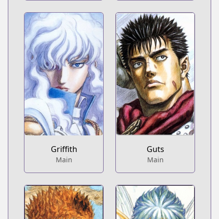
Griffith
Guts
Main
Main