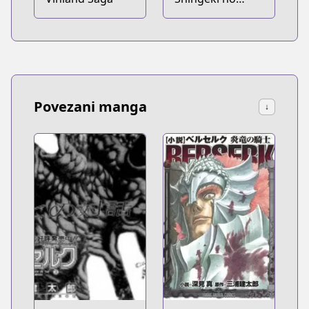
Kyojin
Povezani manga
↓