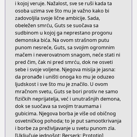
i kojoj veruje. Nažalost, sve se ruši kada ta
osoba uzima sve što mu je važno kako bi
zadovoljila svoje lične ambicije. Sada,
obeležen smrću, Guts se suočava sa
sudbinom u kojoj ga neprestano progonu
demonska bića. Na ovom strašnom putu
punom nesreće, Guts, sa svojim ogromnim
mačem i neverovatnom snagom, neće stati ni
pred čim, čak ni pred smrću, dok ne osveti
sebe i svoje voljene. Njegova misija je jasna:
da pronađe i uništi onoga ko mu je oduzeo
ljudskost i sve što mu je značilo. U ovom
mračnom svetu, Guts se bori protiv ne samo
fizičkih neprijatelja, već i unutrašnjih demona,
dok se suočava sa svojim traumama i
gubicima. Njegova borba je više od običnog
osvetničkog pohoda; to je put samootkrivanja
i borbe za preživljavanje u svetu punom zla.
[Uključuje jednošot: Berserk: Prototip]