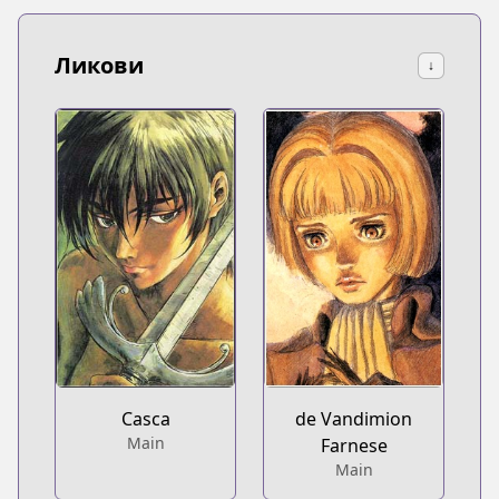
Ликови
↓
Casca
de Vandimion
Main
Farnese
Main