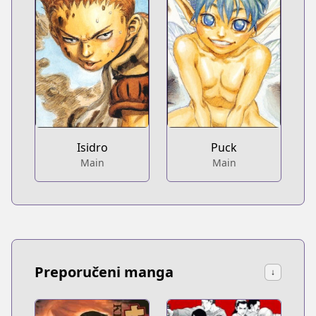
Isidro
Puck
Main
Main
Preporučeni manga
↓