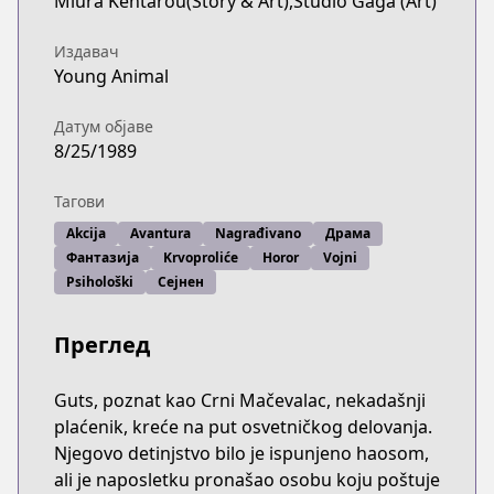
Miura Kentarou(Story & Art),Studio Gaga (Art)
Издавач
Young Animal
Датум објаве
8/25/1989
Тагови
Akcija
Avantura
Nagrađivano
Драма
Фантазија
Krvoproliće
Horor
Vojni
Psihološki
Сејнен
Преглед
Guts, poznat kao Crni Mačevalac, nekadašnji
plaćenik, kreće na put osvetničkog delovanja.
Njegovo detinjstvo bilo je ispunjeno haosom,
ali je naposletku pronašao osobu koju poštuje