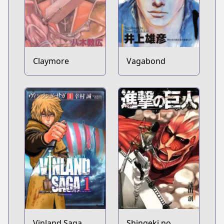
Claymore
Vagabond
Vinland Saga
Shingeki no