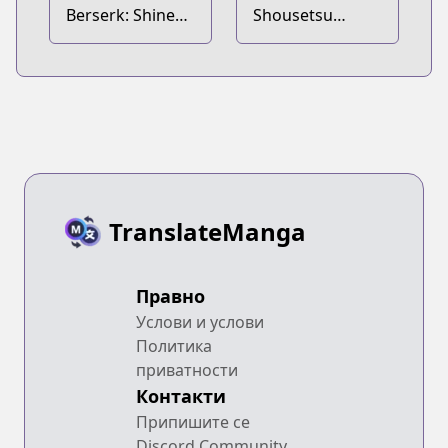
Berserk: Shinen
Shousetsu
no Kami 2
Berserk: Enryuu
no Kishi
TranslateManga
Правно
Услови и услови
Политика
приватности
Контакти
Припишите се
Discord Community