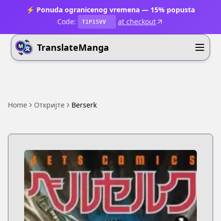
⚡ Ponuda ogranicenog vremena — 15% popusta
Code:
at checkout
T1P15VV
TranslateManga
Home
Откријте
Berserk