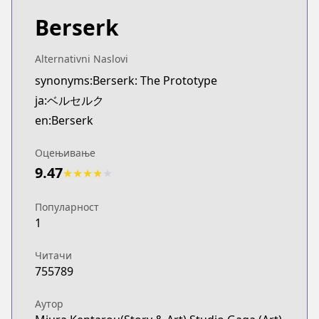
Berserk
Alternativni Naslovi
synonyms:Berserk: The Prototype
ja:ベルセルク
en:Berserk
Оцењивање
9.47
★
★
★
★
★
Популарност
1
Читачи
755789
Аутор