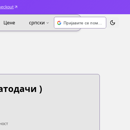
heckout
Цене
српски
Пријавите се помоћу Google-а
Промени 
атодачи )
ност