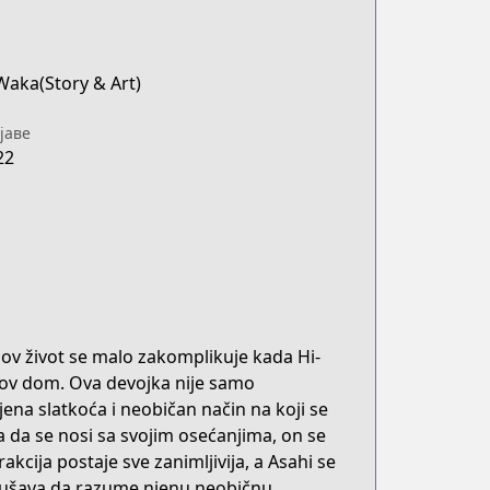
Waka(Story & Art)
јаве
22
hov život se malo zakomplikuje kada Hi-
ihov dom. Ova devojka nije samo
jena slatkoća i neobičan način na koji se
da se nosi sa svojim osećanjima, on se
kcija postaje sve zanimljivija, a Asahi se
kušava da razume njenu neobičnu