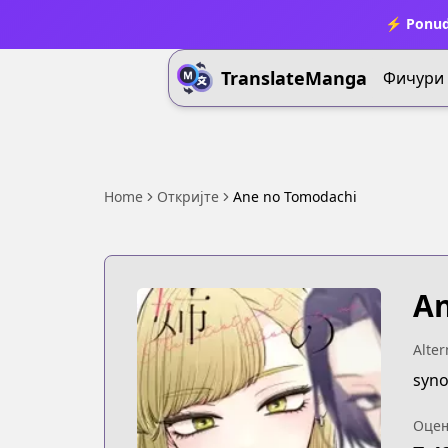
⚡ Ponud
TranslateManga
Фичури
Home
Откријте
Ane no Tomodachi
An
Alter
syno
Оце