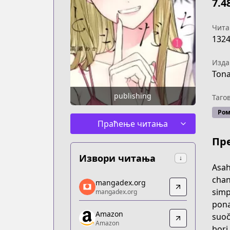
7.4
Чита
132
Изда
Tona
publishing
Таго
Ром
Праћење читања
Пр
Извори читања
↓
Asah
mangadex.org
chan
mangadex.org
mangadex.org
simp
mangadex.org
https://mangadex.org/title/1d330951-
pona
Amazon
Amazon
suoč
Amazon
Amazon
bori