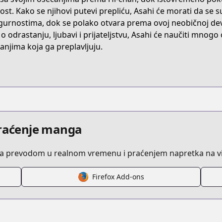
MJWC3
kost. Kako se njihovi putevi prepliću, Asahi će morati da se 
gurnostima, dok se polako otvara prema ovoj neobičnoj devo
i o odrastanju, ljubavi i prijateljstvu, Asahi će naučiti mnogo
/ane-no-tomodachi
anjima koja ga preplavljuju.
/818437
07041237644941
praćenje manga
sa prevodom u realnom vremenu i praćenjem napretka na vi
Firefox Add-ons
/https://www.cdjapan.co.jp/product/NEOBK-2948386