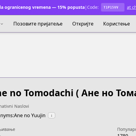
a ogranicenog vremena — 15% popusta
|
Code:
at c
T1P15VV
Позовите пријатеље
Откријте
Користење
e no Tomodachi
( Ане но Том
nativni Naslovi
nyms:Ane no Yuujin
↓
њивање
Популар