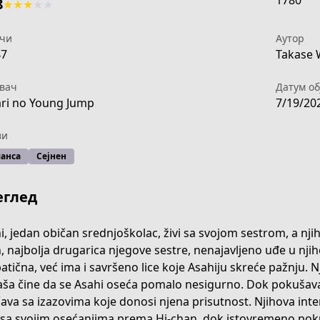
1780
8
★
★
★
★
★
чи
Аутор
47
Takase 
вач
Датум об
ri no Young Jump
7/19/20
ви
анса
Сејнен
еглед
i, jedan običan srednjoškolac, živi sa svojom sestrom, a nji
, najbolja drugarica njegove sestre, nenajavljeno uđe u nj
atična, već ima i savršeno lice koje Asahiju skreće pažnju. N
583e-423e-9cd7-abcd6f761f53
ša čine da se Asahi oseća pomalo nesigurno. Dok pokušava 
ava sa izazovima koje donosi njena prisutnost. Njihova intera
 sa svojim osećanjima prema Hi-chan, dok istovremeno po