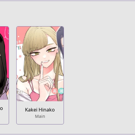
s.html?id=shkohbv
t
ko
Kakei Hinako
Main