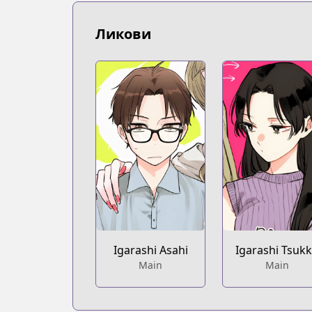
https://www.mangaupdates.com/serie
Book☆Walker
Ликови
Book☆Walker
https://bookwalker.jp/series/456923/lis
Igarashi Asahi
Igarashi Tsuk
Main
Main