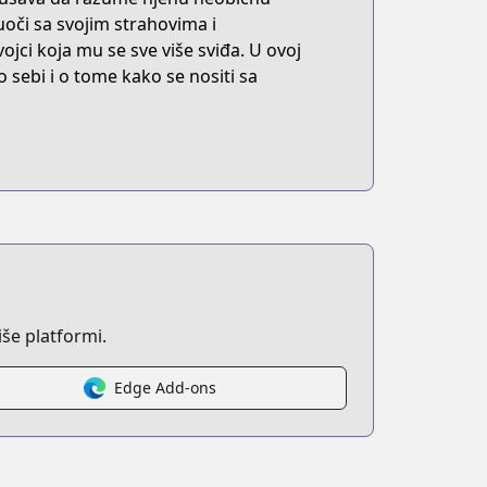
suoči sa svojim strahovima i
jci koja mu se sve više sviđa. U ovoj
 o sebi i o tome kako se nositi sa
še platformi.
Edge Add-ons