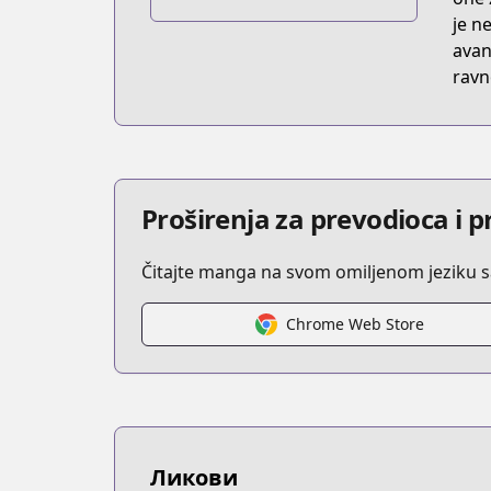
https://online.ichijinsha.co.jp/zerosu
je n
avan
ravn
Proširenja za prevodioca i 
Čitajte manga na svom omiljenom jeziku 
Chrome Web Store
Ликови