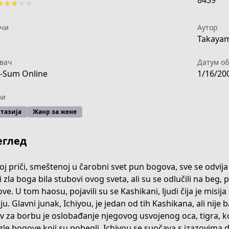
8439
★
★
★
★
★
чи
Аутор
1
Takayam
вач
Датум об
-Sum Online
1/16/20
ви
тазија
Жанр за жене
еглед
oj priči, smeštenoj u čarobni svet pun bogova, sve se odvij
ri zla boga bila stubovi ovog sveta, ali su se odlučili na beg
ve. U tom haosu, pojavili su se Kashikani, ljudi čija je misi
ju. Glavni junak, Ichiyou, je jedan od tih Kashikana, ali ni
v za borbu je oslobađanje njegovog usvojenog oca, tigra, ko
zle bogove koji su pobegli. Ichiyou se suočava s izazovima 