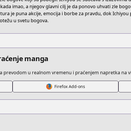
m/comic/haigakura
ekada imao, a njegov glavni cilj je da ponovo uhvati zle bogov
tura je puna akcije, emocija i borbe za pravdu, dok Ichiyou
otežu u svetu bogova.
praćenje manga
sa prevodom u realnom vremenu i praćenjem napretka na vi
Firefox Add-ons