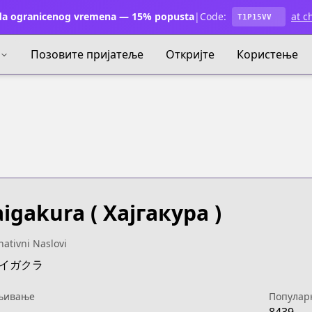
a ogranicenog vremena — 15% popusta
|
Code:
at c
T1P15VV
Позовите пријатеље
Откријте
Користење
igakura
( Хајгакура )
nativni Naslovi
:ハイガクラ
њивање
Популар