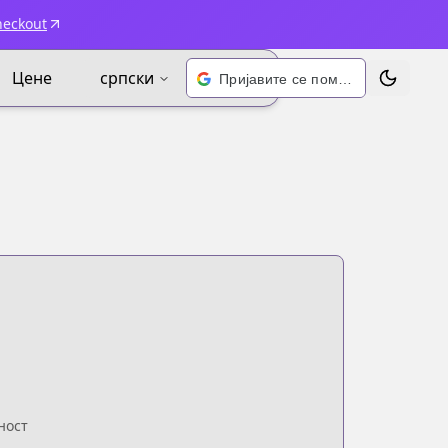
heckout
Цене
српски
Пријавите се помоћу Google-а
Промени 
ност