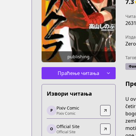
7.3
Чита
263
Изда
Zero
publishing
Таго
Фан
Праћење читања
Пр
Извори читања
U ov
Pixiv Comic
četi
Pixiv Comic
P
Pixiv Comic
bogo
Pixiv Comic
https://comic.pixiv.net/works/1848
zeml
Official Site
Official Site
moti
O
Official Site
Official Site
one 