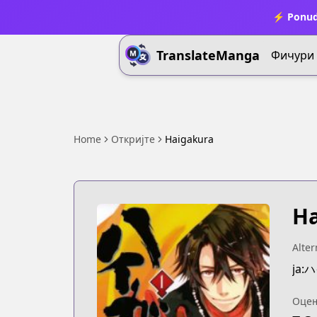
⚡ Ponud
TranslateManga
Фичури
Home
Откријте
Haigakura
Ha
Alter
ja
Оце