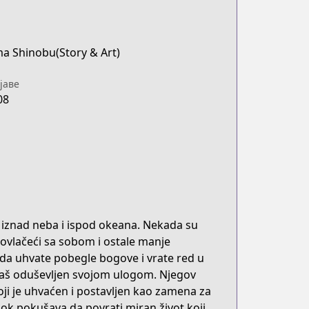
a Shinobu(Story & Art)
јаве
08
a iznad neba i ispod okeana. Nekada su
, povlačeći sa sobom i ostale manje
ja da uhvate pobegle bogove i vrate red u
je baš oduševljen svojom ulogom. Njegov
ji je uhvaćen i postavljen kao zamena za
dok pokušava da povrati miran život koji