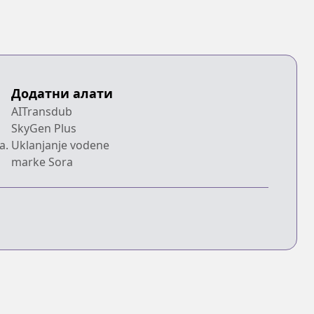
Додатни алати
AITransdub
SkyGen Plus
a.
Uklanjanje vodene
marke Sora