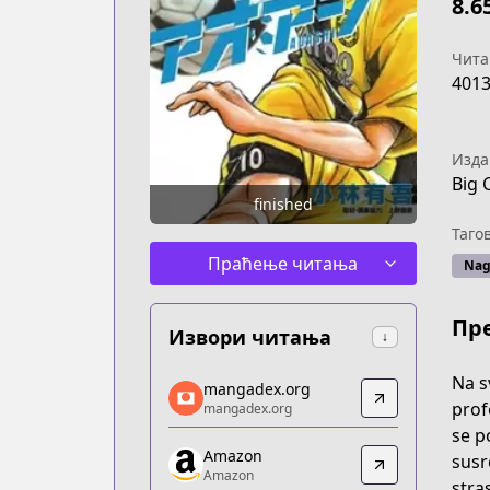
8.6
Чита
401
Изда
Big 
finished
Таго
Праћење читања
Nag
Пр
Извори читања
↓
mangadex.org
Na s
mangadex.org
mangadex.org
prof
mangadex.org
https://mangadex.org/title/b73371d4
se p
Amazon
Amazon
susr
Amazon
Amazon
stra