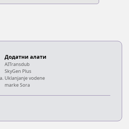
Додатни алати
AITransdub
SkyGen Plus
a.
Uklanjanje vodene
marke Sora