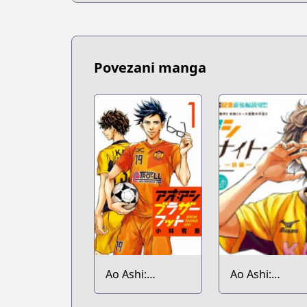
Povezani manga
Ao Ashi:
Ao Ashi:
Brotherfoot
Midnight