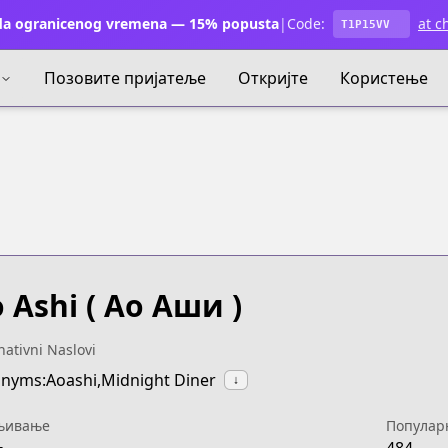
a ogranicenog vremena — 15% popusta
|
Code:
at c
T1P15VV
Позовите пријатеље
Откријте
Користење
 Ashi
( Ао Аши )
nativni Naslovi
nyms:Aoashi,Midnight Diner
↓
њивање
Популар