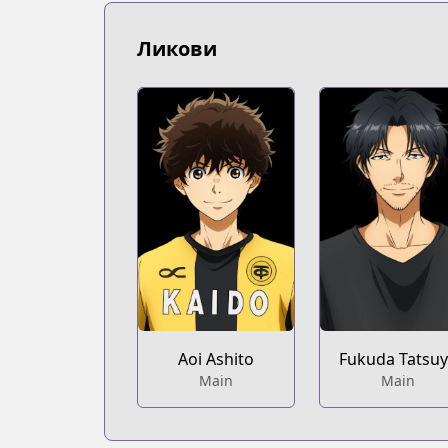
https://www.mangaupdates.com/serie
Book☆Walker
Ликови
Book☆Walker
https://bookwalker.jp/series/125331/lis
Official Site
Official Site
https://bigcomics.jp/episodes/072d22
Official Site
Official Site
https://bigcomicbros.net/work/6196/
Aoi Ashito
Fukuda Tatsu
Main
Main