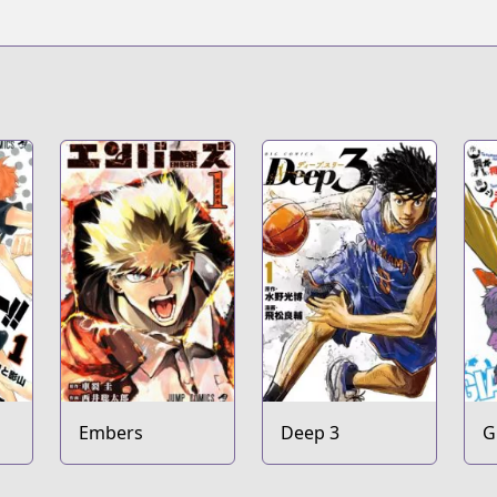
Embers
Deep 3
G