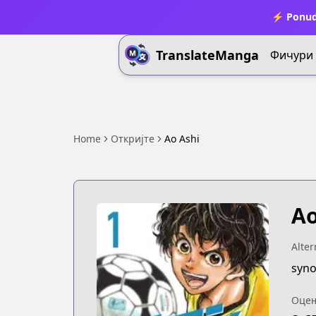
⚡ Ponud
TranslateManga
Фичури
Home
Откријте
Ao Ashi
Ao
Alter
syno
Оце