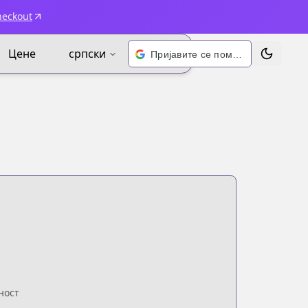
heckout
Цене
српски
Пријавите се помоћу Google-а
Промени 
ност