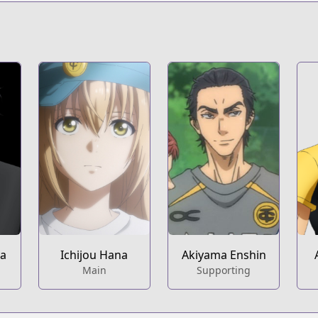
s.html?id=117666
t
c04585c
ya
Ichijou Hana
Akiyama Enshin
Main
Supporting