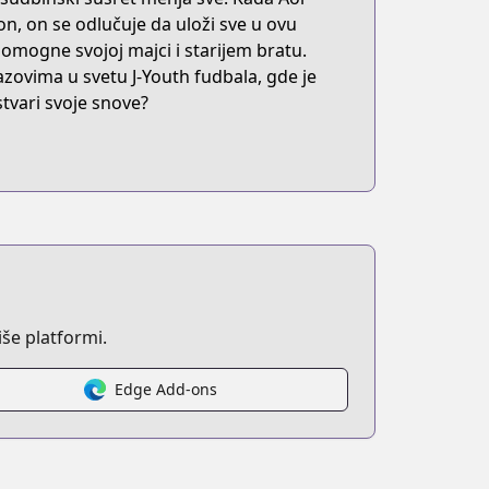
on, on se odlučuje da uloži sve u ovu
omogne svojoj majci i starijem bratu.
zovima u svetu J-Youth fudbala, gde je
stvari svoje snove?
še platformi.
Edge Add-ons