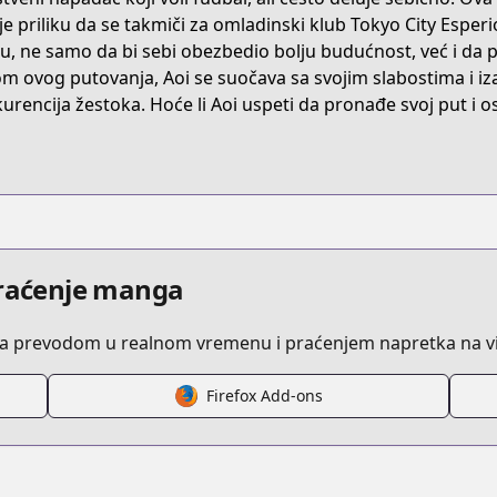
s/product/B093M9P3ZP
je priliku da se takmiči za omladinski klub Tokyo City Esperi
u, ne samo da bi sebi obezbedio bolju budućnost, već i da p
m ovog putovanja, Aoi se suočava sa svojim slabostima i iza
/ao-ashi
urencija žestoka. Hoće li Aoi uspeti da pronađe svoj put i o
/316863/
praćenje manga
sa prevodom u realnom vremenu i praćenjem napretka na vi
Firefox Add-ons
/https://www.cdjapan.co.jp/product/NEOBK-2469751