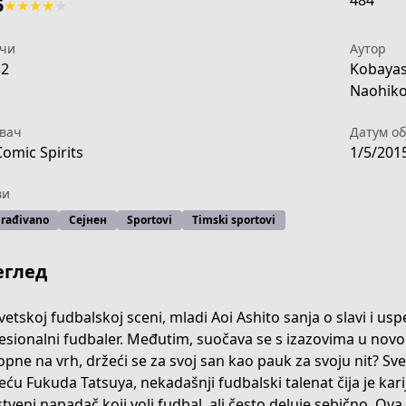
484
5
★
★
★
★
★
чи
Аутор
32
Kobayas
Naohiko
вач
Датум об
Comic Spirits
1/5/201
ви
rađivano
Сејнен
Sportovi
Timski sportovi
еглед
vetskoj fudbalskoj sceni, mladi Aoi Ashito sanja o slavi i 
esionalni fudbaler. Međutim, suočava se s izazovima u novo
-02dd-4db0-b448-d9afa3d698f1
opne na vrh, držeći se za svoj san kao pauk za svoju nit? Sve
eću Fukuda Tatsuya, nekadašnji fudbalski talenat čija je kari
stveni napadač koji voli fudbal, ali često deluje sebično. Ov