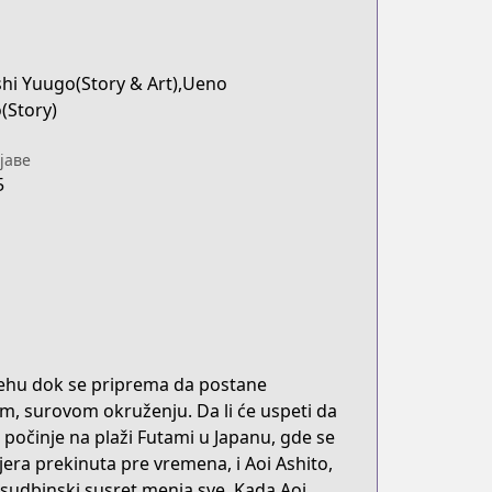
hi Yuugo(Story & Art),Ueno
(Story)
јаве
5
uspehu dok se priprema da postane
m, surovom okruženju. Da li će uspeti da
 počinje na plaži Futami u Japanu, gde se
jera prekinuta pre vremena, i Aoi Ashito,
a sudbinski susret menja sve. Kada Aoi