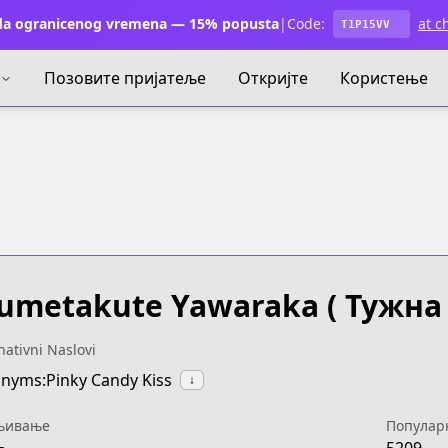
a ogranicenog vremena — 15% popusta
|
Code:
at c
T1P15VV
Позовите пријатеље
Откријте
Користење
umetakute Yawaraka
( Тужна
nativni Naslovi
nyms:Pinky Candy Kiss
↓
њивање
Популар