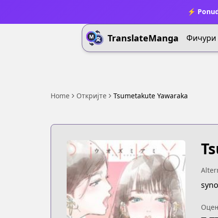
⚡ Ponud
TranslateManga
Фичури
Home
Откријте
Tsumetakute Yawaraka
Ts
Alter
syno
Оце