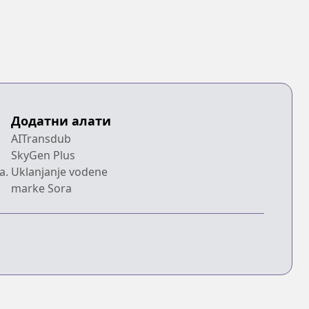
Додатни алати
AITransdub
SkyGen Plus
a.
Uklanjanje vodene
marke Sora