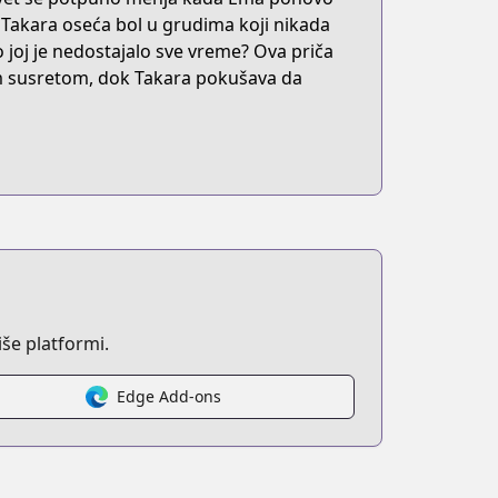
 Takara oseća bol u grudima koji nikada
to joj je nedostajalo sve vreme? Ova priča
im susretom, dok Takara pokušava da
še platformi.
Edge Add-ons