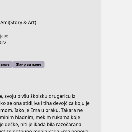
Ami(Story & Art)
јаве
022
 воле
Жанр за жене
 svoju bivšu školsku drugaricu iz
o se ona stidljiva i tiha devojčica koju je
rmom. Iako je Ema u braku, Takara ne
a Eminim hladnim, mekim rukama koje
e dečke, niti je ikada bila razočarana
 svet se potpuno menja kada Ema ponovo