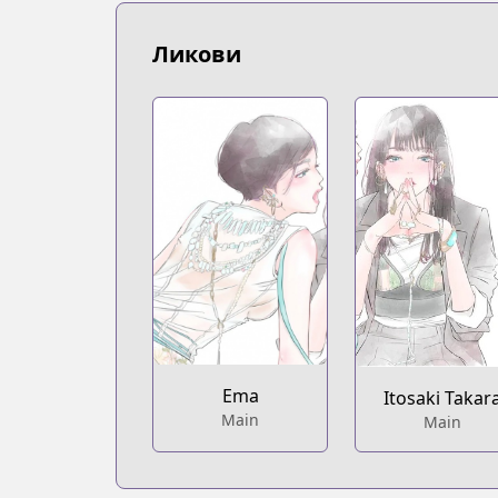
https://bookwalker.jp/series/419557/lis
Official English
Ликови
Official English
https://www.viz.com/pink-candy-kiss
Ema
Itosaki Takar
Main
Main