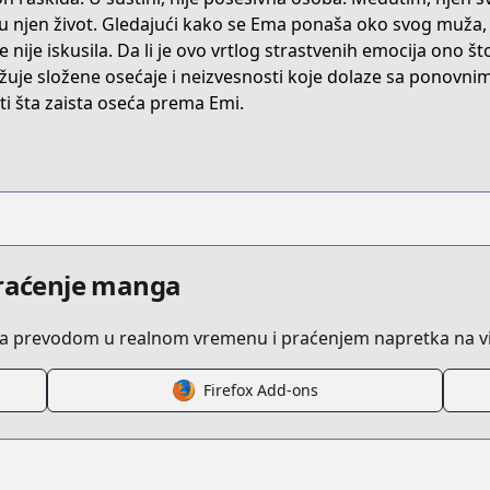
39Y3
u njen život. Gledajući kako se Ema ponaša oko svog muža,
je nije iskusila. Da li je ovo vrtlog strastvenih emocija ono š
ažuje složene osećaje i neizvesnosti koje dolaze sa ponovn
/tsumetakute-yawaraka
ti šta zaista oseća prema Emi.
/770313/
y/uozumi/tsumetakute/
praćenje manga
sa prevodom u realnom vremenu i praćenjem napretka na vi
-yawaraka
Firefox Add-ons
s.html?id=5b2appp