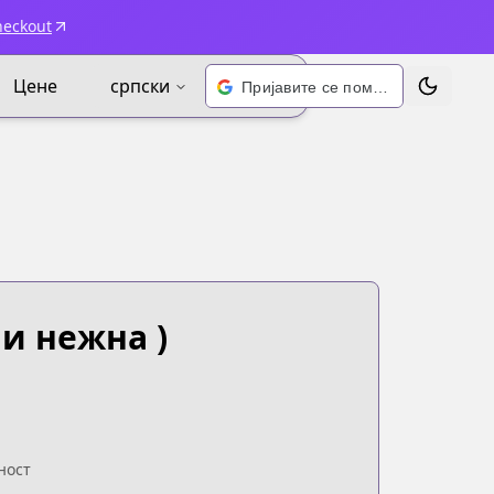
heckout
Цене
српски
Пријавите се помоћу Google-а
Промени 
 и нежна )
ност