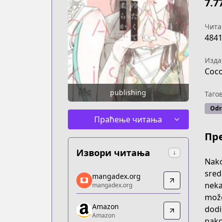
7.7
Чита
484
Изда
Coc
publishing
Таго
Odr
Праћење читања
Пр
Извори читања
↓
Nako
mangadex.org
sred
mangadex.org
mangadex.org
neka
mangadex.org
https://mangadex.org/title/36bd3ec2
može
Amazon
Amazon
dodi
Amazon
Amazon
nako