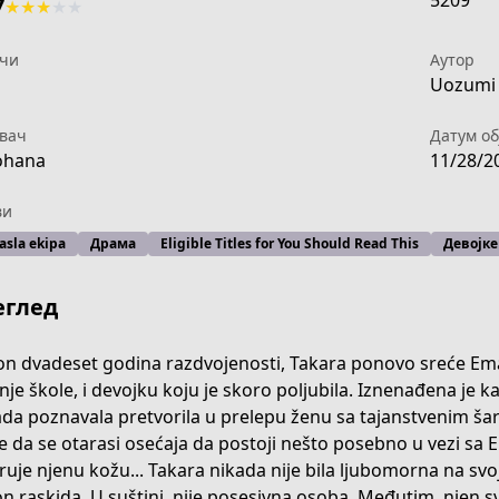
5209
7
★
★
★
★
★
чи
Аутор
1
Uozumi 
вач
Датум об
ohana
11/28/2
ви
asla ekipa
Драма
Eligible Titles for You Should Read This
Девојке
еглед
n dvadeset godina razdvojenosti, Takara ponovo sreće Ema,
nje škole, i devojku koju je skoro poljubila. Iznenađena je kak
da poznavala pretvorila u prelepu ženu sa tajanstvenim ša
-b2a0-4131-8412-82e3e0588134
 da se otarasi osećaja da postoji nešto posebno u vezi s
ruje njenu kožu... Takara nikada nije bila ljubomorna na svoj
n raskida. U suštini, nije posesivna osoba. Međutim, njen