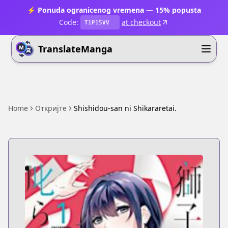
⚡ Ponuda ogranicenog vremena — 15% popusta
Code:
at checkout
T1P15VV
TranslateManga
Home
Откријте
Shishidou-san ni Shikararetai.