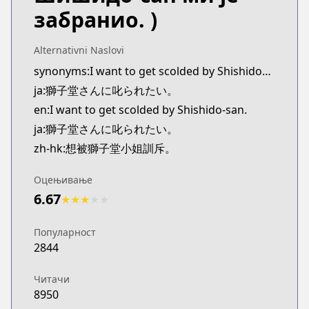
забранио. )
Alternativni Naslovi
synonyms:I want to get scolded by Shishidou-san.
ja:獅子堂さんに叱られたい。
en:I want to get scolded by Shishido-san.
ja:獅子堂さんに叱られたい。
zh-hk:想被獅子堂小姐訓斥。
Оцењивање
6.67
★
★
★
★
★
Популарност
2844
Читачи
8950