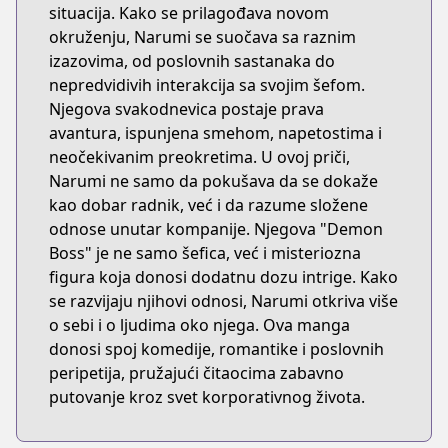
situacija. Kako se prilagođava novom
okruženju, Narumi se suočava sa raznim
izazovima, od poslovnih sastanaka do
nepredvidivih interakcija sa svojim šefom.
Njegova svakodnevica postaje prava
avantura, ispunjena smehom, napetostima i
neočekivanim preokretima. U ovoj priči,
Narumi ne samo da pokušava da se dokaže
kao dobar radnik, već i da razume složene
odnose unutar kompanije. Njegova "Demon
Boss" je ne samo šefica, već i misteriozna
figura koja donosi dodatnu dozu intrige. Kako
se razvijaju njihovi odnosi, Narumi otkriva više
o sebi i o ljudima oko njega. Ova manga
donosi spoj komedije, romantike i poslovnih
peripetija, pružajući čitaocima zabavno
putovanje kroz svet korporativnog života.