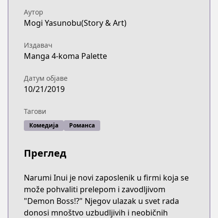
Аутор
Mogi Yasunobu(Story & Art)
Издавач
Manga 4-koma Palette
Датум објаве
10/21/2019
Тагови
Комедија
Романса
Преглед
Narumi Inui je novi zaposlenik u firmi koja se
može pohvaliti prelepom i zavodljivom
"Demon Boss!?" Njegov ulazak u svet rada
donosi mnoštvo uzbudljivih i neobičnih