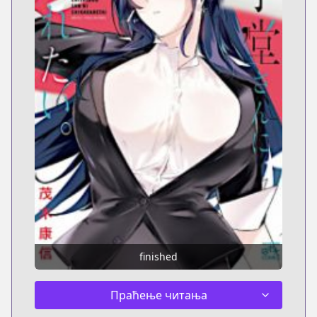
finished
Праћење читања