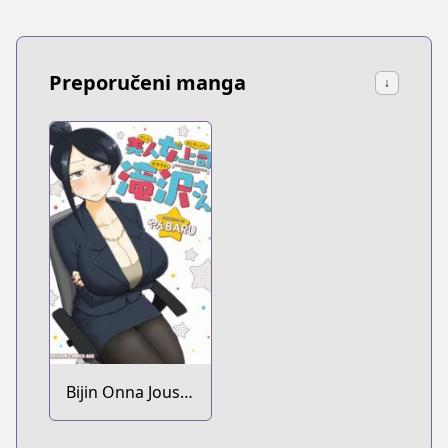
Preporučeni manga
↓
Bijin Onna Joushi
Takizawa-san