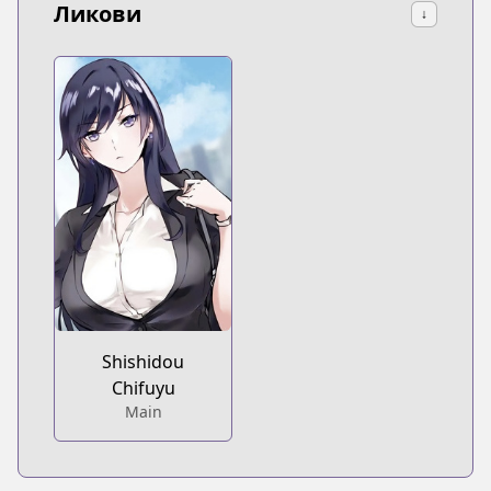
Ликови
↓
Shishidou
Chifuyu
Main