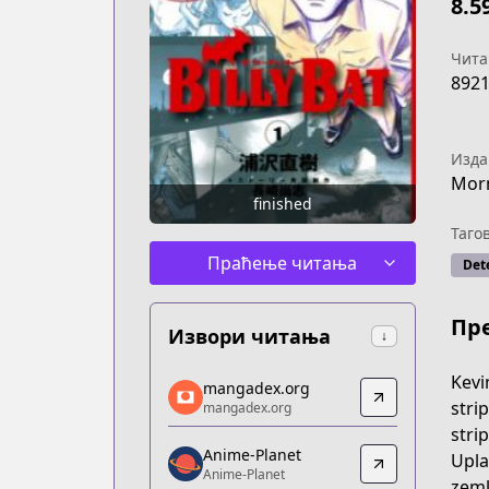
8.5
Чита
892
Изда
Mor
finished
Таго
Праћење читања
Det
Пр
Извори читања
↓
mangadex.org
Kevi
mangadex.org
mangadex.org
stri
mangadex.org
https://mangadex.org/title/e5357466
stri
Anime-Planet
Anime-Planet
Upla
Anime-Planet
Anime-Planet
zeml