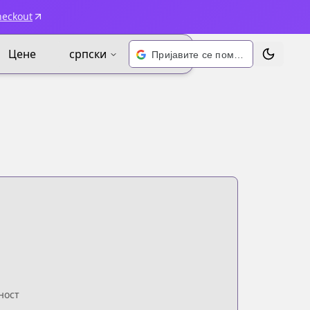
heckout
Цене
српски
Пријавите се помоћу Google-а
Промени 
ност