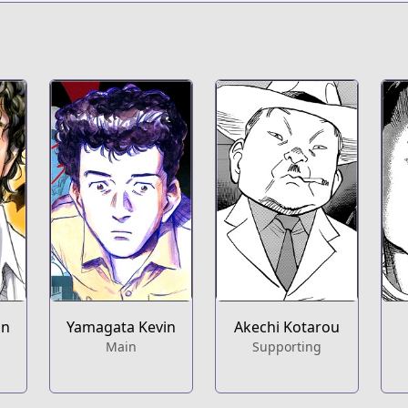
in
Yamagata Kevin
Akechi Kotarou
Main
Supporting