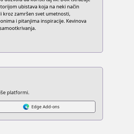
orijom ubistava koja na neki način
odi kroz zamršen svet umetnosti,
nima i pitanjima inspiracije. Kevinova
 samootkrivanja.
še platformi.
Edge Add-ons