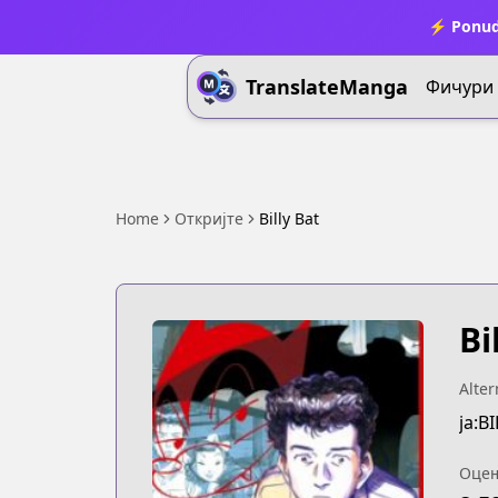
⚡ Ponud
TranslateManga
Фичури
Home
Откријте
Billy Bat
Bi
Alter
ja:B
Оце