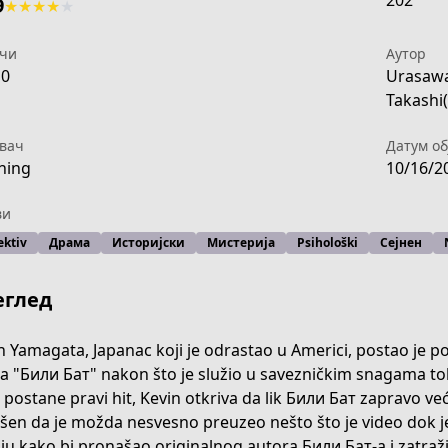
202
9
★
★
★
★
★
чи
Аутор
10
Urasawa
Takashi(
вач
Датум об
ning
10/16/2
ви
ektiv
Драма
Историјски
Мистерија
Psihološki
Сејнен
еглед
n Yamagata, Japanac koji je odrastao u Americi, postao je 
pa "Били Бат" nakon što je služio u savezničkim snagama 
-c8a2-4259-9b02-2580185bd2bb?page=1
p postane pravi hit, Kevin otkriva da lik Били Бат zapravo v
šen da je možda nesvesno preuzeo nešto što je video dok je 
ju kako bi pronašao originalnog autora Били Бат-a i zatražio 