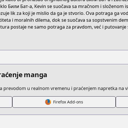
illy-bat
klo Били Бат-a, Kevin se suočava sa mračnom i složenom ist
zuje lik za koji je mislio da ga je stvorio. Ova potraga ga v
titeta i moralnih dilema, dok se suočava sa sopstvenim demo
tura postaje ne samo potraga za pravdom, već i putovanje
754496884116425
praćenje manga
sa prevodom u realnom vremenu i praćenjem napretka na vi
.html?id=hsntzfe
Firefox Add-ons
t