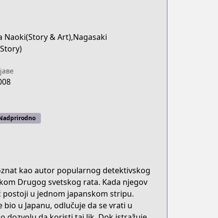
 Naoki(Story & Art),Nagasaki
Story)
јаве
008
Nadprirodno
poznat kao autor popularnog detektivskog
tokom Drugog svetskog rata. Kada njegov
eć postoji u jednom japanskom stripu.
bio u Japanu, odlučuje da se vrati u
dozvolu da koristi taj lik. Dok istražuje