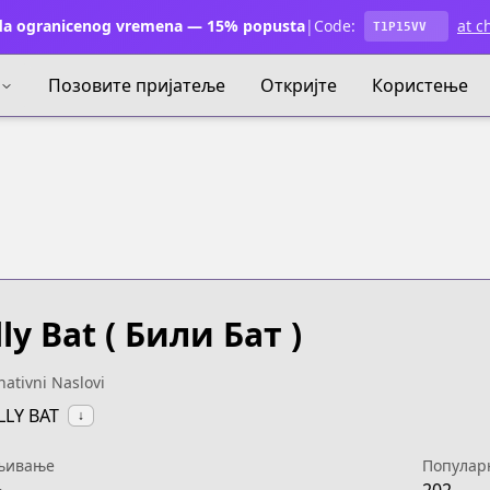
a ogranicenog vremena — 15% popusta
|
Code:
at c
T1P15VV
Позовите пријатеље
Откријте
Користење
lly Bat
( Били Бат )
nativni Naslovi
ILLY BAT
↓
њивање
Популар