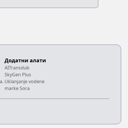
Додатни алати
AITransdub
SkyGen Plus
a.
Uklanjanje vodene
marke Sora