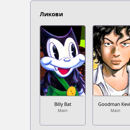
Ликови
Billy Bat
Goodman Kev
Main
Main