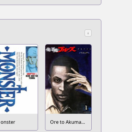
↓
onster
Ore to Akuma
no Blues