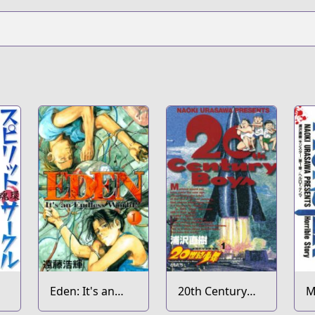
Eden: It's an
20th Century
M
Endless World!
Boys