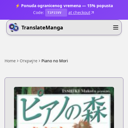
⚡ Ponuda ogranicenog vremena — 15% popusta
Code:
at checkout
T1P15VV
TranslateManga
Home
Откријте
Piano no Mori