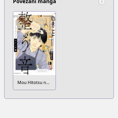
Povezani manga
↓
Mou Hitotsu no
Piano no Mori:
Totonou Oto