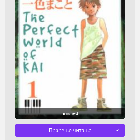
finished
Праћење читања