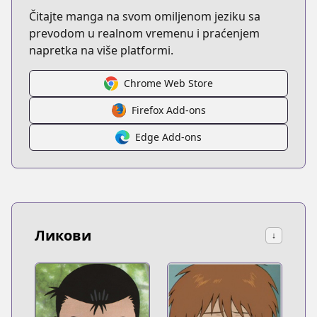
Čitajte manga na svom omiljenom jeziku sa
prevodom u realnom vremenu i praćenjem
napretka na više platformi.
Chrome Web Store
Firefox Add-ons
Edge Add-ons
Ликови
↓