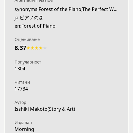
Alternativni Naslovi
synonyms:Forest of the Piano,The Perfect World of Kai
ja:ピアノの森
en:Forest of Piano
Оцењивање
8.37
★
★
★
★
★
Популарност
1304
Читачи
17734
Аутор
Isshiki Makoto(Story & Art)
Издавач
Morning