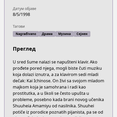
Датум објаве
8/5/1998
Тагови
Nagrađivano
Драма
Музика
Сејнен
Преглед
U sred šume nalazi se napušteni klavir. Ako
prođete pored njega, mogli biste čuti muziku
koja dolazi iznutra, a za klavirom sedi mladi
dečak: Kai Ichinose. On živi sa svojom mladom
majkom koja je samohrana i radi kao
prostitutka, a u školi se često upušta u
probleme, posebno kada brani novog učenika
Shuuheia Amamiyu od nasilnika. Shuuhei
potiče iz porodice poznatih pijanista, pa se od