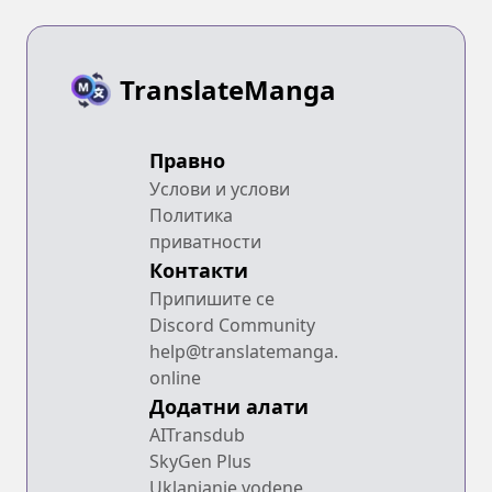
TranslateManga
Правно
Услови и услови
Политика
приватности
Контакти
Припишите се
Discord Community
help@translatemanga.
online
Додатни алати
AITransdub
SkyGen Plus
Uklanjanje vodene