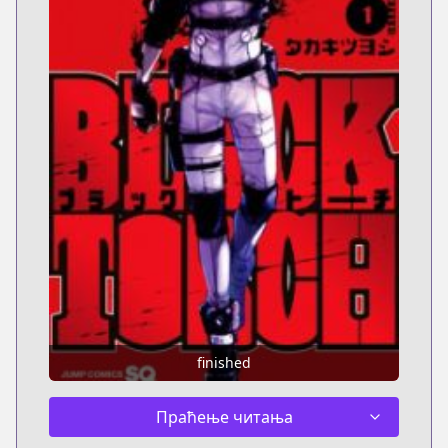
finished
Праћење читања