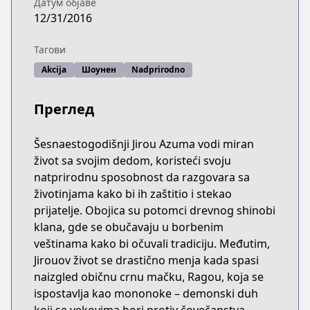
Датум објаве
12/31/2016
Тагови
Akcija
Шоунен
Nadprirodno
Преглед
Šesnaestogodišnji Jirou Azuma vodi miran
život sa svojim dedom, koristeći svoju
natprirodnu sposobnost da razgovara sa
životinjama kako bi ih zaštitio i stekao
prijatelje. Obojica su potomci drevnog shinobi
klana, gde se obučavaju u borbenim
veštinama kako bi očuvali tradiciju. Međutim,
Jirouov život se drastično menja kada spasi
naizgled običnu crnu mačku, Ragou, koja se
ispostavlja kao mononoke – demonski duh