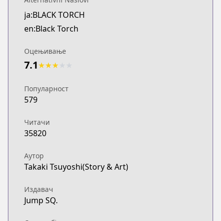
ja:BLACK TORCH
en:Black Torch
Оцењивање
7.1
★
★
★
★
★
Популарност
579
Читачи
35820
Аутор
Takaki Tsuyoshi(Story & Art)
Издавач
Jump SQ.