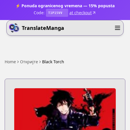
⚡ Ponuda ogranicenog vremena — 15% popusta
Code:
at checkout
T1P15VV
TranslateManga
Home
Откријте
Black Torch