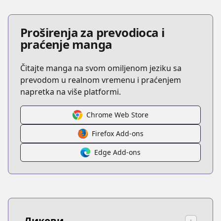
Proširenja za prevodioca i
praćenje manga
Čitajte manga na svom omiljenom jeziku sa
prevodom u realnom vremenu i praćenjem
napretka na više platformi.
Chrome Web Store
Firefox Add-ons
Edge Add-ons
Ликови
↓