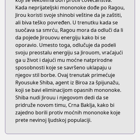
koji se vekovima bori protiv čovečanstva.
Kada neprijateljski mononoke dođe po Ragou,
Jirou koristi svoje shinobi veštine da je zaštiti,
ali biva teško povređen. U trenutku kada se
suočava sa smrću, Ragou mora da odluči da li
da pojede Jirouovu energiju kako bi se
oporavio. Umesto toga, odlučuje da podeli
svoju preostalu energiju sa Jirouom, vraćajući
ga u život i dajući mu moćne natprirodne
sposobnosti koje se savršeno uklapaju u
njegov stil borbe. Ovaj trenutak primećuje
Ryousuke Shiba, agent iz Biroa za špijunažu,
koji se bavi eliminacijom opasnih mononoke.
Shiba nudi Jirouu i njegovom dedi da se
pridruže novom timu, Crna Baklja, kako bi
zajedno borili protiv moćnih mononoke koje
prete nevinoj ljudskoj populaciji.