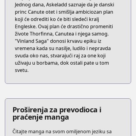
Jednog dana, Askeladd saznaje da je danski
princ Canute otet i smišlja ambiciozan plan
koji će odrediti ko će biti sledeći kralj
Engleske. Ovaj plan će drastično promeniti
živote Thorfinna, Canutea i njega samog.
"Vinland Saga" donosi krvavu epiku iz
vremena kada su nasilje, ludilo i nepravda
svuda oko nas, stvarajući raj za one koji
uživaju u borbama, dok ostali pate u tom
svetu.
Proširenja za prevodioca i
praćenje manga
Čitajte manga na svom omiljenom jeziku sa