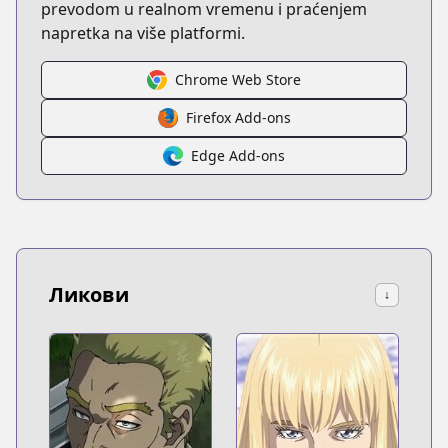
prevodom u realnom vremenu i praćenjem
napretka na više platformi.
Chrome Web Store
Firefox Add-ons
Edge Add-ons
Ликови
↓