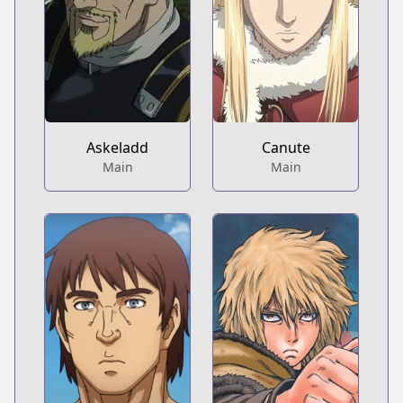
Askeladd
Canute
Main
Main