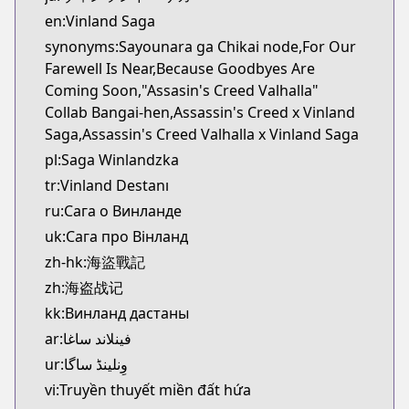
Kitsu
en:Vinland Saga
https://kitsu.app/manga/1456
synonyms:Sayounara ga Chikai node,For Our
CDJapan
Farewell Is Near,Because Goodbyes Are
CDJapan
Coming Soon,"Assasin's Creed Valhalla"
https://www.anime-planet.com/manga/https://ww
Collab Bangai-hen,Assassin's Creed x Vinland
MangaUpdates
Saga,Assassin's Creed Valhalla x Vinland Saga
MangaUpdates
pl:Saga Winlandzka
https://www.mangaupdates.com/series.html?id=1
tr:Vinland Destanı
Book☆Walker
Book☆Walker
ru:Сага о Винланде
https://bookwalker.jp/series/3555/list
uk:Сага про Вінланд
Official English
zh-hk:海盜戰記
Official English
zh:海盗战记
https://comics.inkr.com/title/2107-vinland-saga
kk:Винланд дастаны
ar:فينلاند ساغا
ur:وِنلینڈ ساگا
vi:Truyền thuyết miền đất hứa