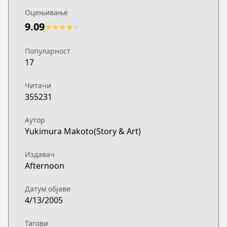
Оцењивање
9.09
★
★
★
★
★
Популарност
17
Читачи
355231
Аутор
Yukimura Makoto(Story & Art)
Издавач
Afternoon
Датум објаве
4/13/2005
Тагови