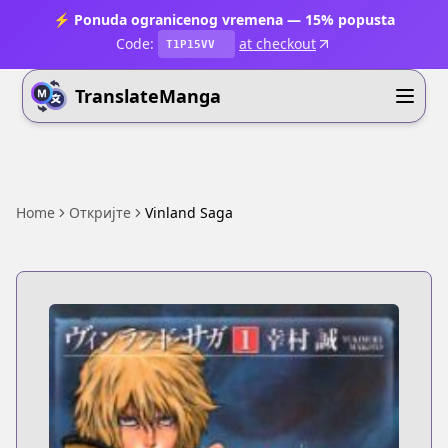
⚡ Ponuda ogranicenog vremena — 15% popusta
Code:
at checkout
T1P15VV
TranslateManga
Home
Откријте
Vinland Saga