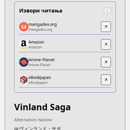
Извори читања
↓
mangadex.org
mangadex.org
mangadex.org
mangadex.org
https://mangadex.org/title/5d1fc77e-706a-4fc5-b
Amazon
Amazon
Amazon
Amazon
https://www.amazon.co.jp/dp/B074C9PB88
Anime-Planet
Anime-Planet
Anime-Planet
Anime-Planet
eBookJapan
https://www.anime-planet.com/manga/vinland-sa
eBookJapan
eBookJapan
eBookJapan
https://ebookjapan.yahoo.co.jp/books/107593/
Vinland Saga
Official Raw
Official Raw
https://pocket.shonenmagazine.com/episode/10
Alternativni Naslovi
Kitsu
ja:ヴィンランド・サガ