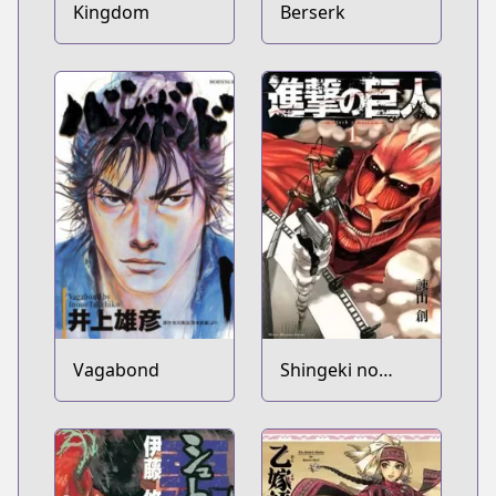
Kingdom
Berserk
Vagabond
Shingeki no
Kyojin