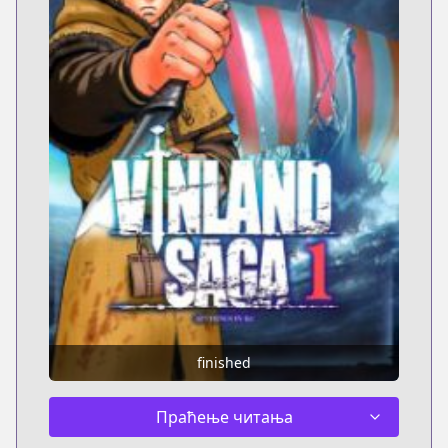
finished
Праћење читања