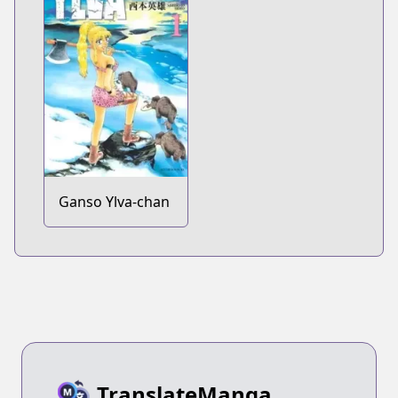
Ganso Ylva-chan
TranslateManga