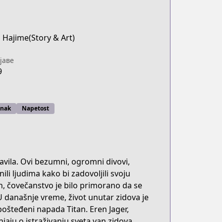
 Hajime(Story & Art)
јаве
9
nak
Napetost
avila. Ovi bezumni, ogromni divovi,
nili ljudima kako bi zadovoljili svoju
n, čovečanstvo je bilo primorano da se
 U današnje vreme, život unutar zidova je
ošteđeni napada Titan. Eren Jager,
jaju o istraživanju sveta van zidova,