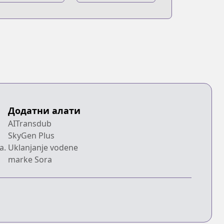
yojin
Kyojin:
Kakuzetsu Toshi
no Joou
Додатни алати
AITransdub
SkyGen Plus
a.
Uklanjanje vodene
marke Sora