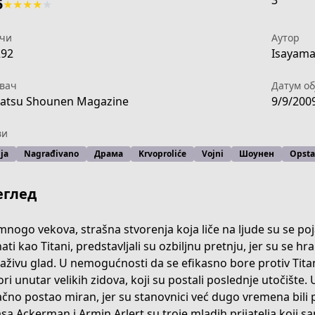
3
5
★
★
★
★
★
чи
Аутор
292
Isayama
вач
Датум об
atsu Shounen Magazine
9/9/200
ви
ja
Nagrađivano
Драма
Krvoproliće
Vojni
Шоунен
Opsta
еглед
mnogo vekova, strašna stvorenja koja liče na ljude su se poj
ti kao Titani, predstavljali su ozbiljnu pretnju, jer su se hra
aživu glad. U nemogućnosti da se efikasno bore protiv Tita
cdb-4fe7-acf7-2b6ff7a60613
ori unutar velikih zidova, koji su postali poslednje utočište.
čno postao miran, jer su stanovnici već dugo vremena bili p
sa Ackerman i Armin Arlert su troje mladih prijatelja koji san