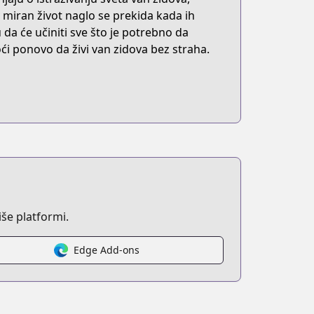
 miran život naglo se prekida kada ih
a će učiniti sve što je potrebno da
ći ponovo da živi van zidova bez straha.
še platformi.
Edge Add-ons