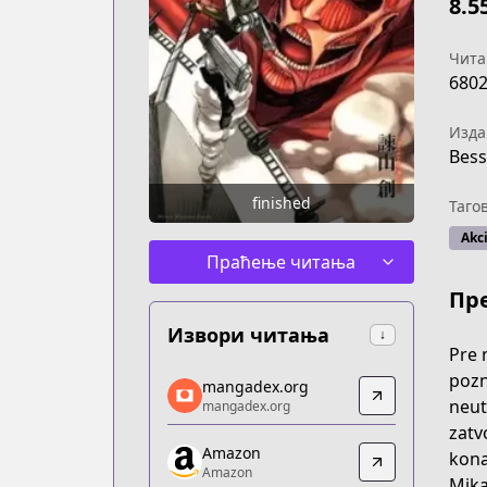
8.5
Чита
680
Изда
Bess
finished
Таго
Akci
Праћење читања
Пр
Извори читања
↓
Pre 
mangadex.org
pozna
mangadex.org
mangadex.org
neut
mangadex.org
https://mangadex.org/title/304ceac3-8
zatv
Amazon
Amazon
kona
Amazon
Amazon
Mika