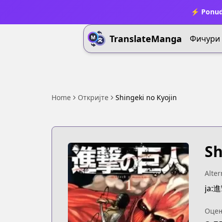
⚡ Ponud
TranslateManga
Фичури
Home
Откријте
Shingeki no Kyojin
Sh
Alter
ja
Оце