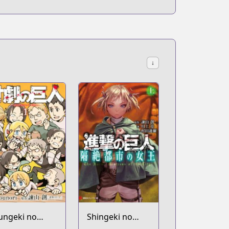
↓
ungeki no
Shingeki no