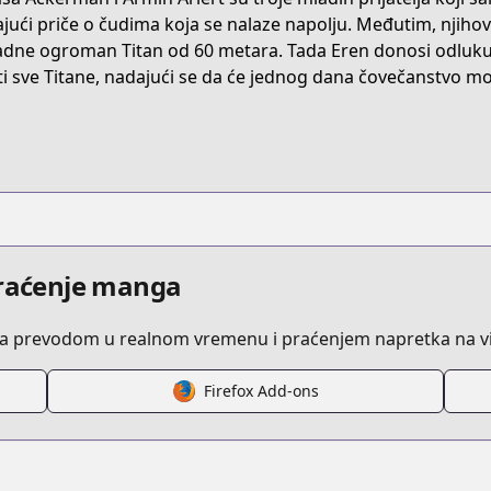
t/B07C5ZN36D
ajući priče o čudima koja se nalaze napolju. Međutim, njihov
dne ogroman Titan od 60 metara. Tada Eren donosi odluku d
ti sve Titane, nadajući se da će jednog dana čovečanstvo mo
attack-on-titan
/121579/
episode/10834108156635088814
praćenje manga
sa prevodom u realnom vremenu i praćenjem napretka na vi
Firefox Add-ons
/https://www.cdjapan.co.jp/product/NEOBK-1599854