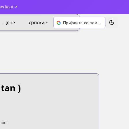
heckout
Цене
српски
Пријавите се помоћу Google-а
Промени 
tan )
ност