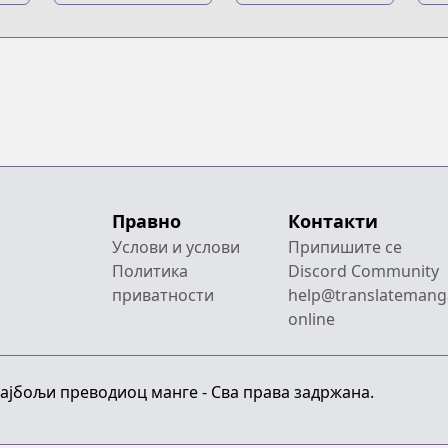
Kyojin: Kuinaki
Chuugakkou
K
Sentaku
Правно
Контакти
Услови и услови
Припишите се
Политика
Discord Community
приватности
help@translatemang
online
Најбољи преводиоц манге - Сва права задржана.