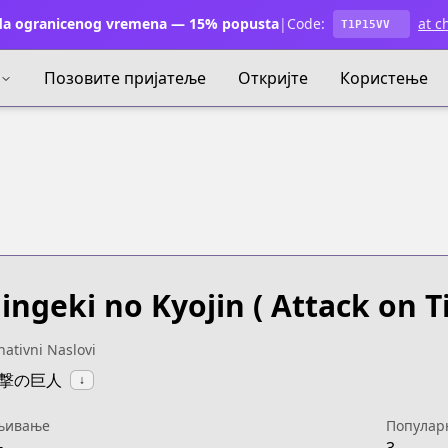
a ogranicenog vremena — 15% popusta
|
Code:
at c
T1P15VV
Позовите пријатеље
Откријте
Користење
ingeki no Kyojin
( Attack on Ti
nativni Naslovi
:進撃の巨人
↓
њивање
Популар