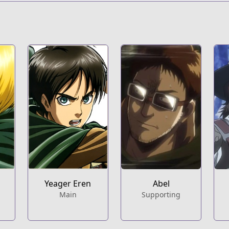
s.html?id=47446
ack-on-titan?utm_source=mgd
Yeager Eren
Abel
Main
Supporting