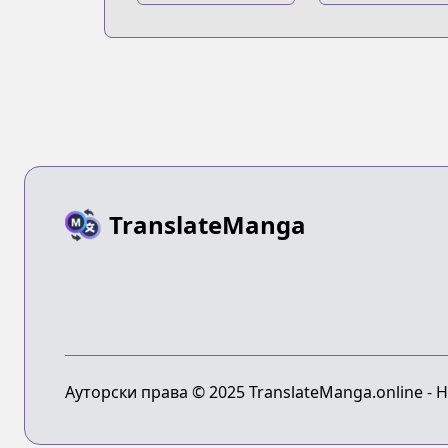
Kyojin Volume 0
Kyojin: Before
the Fall
TranslateManga
Ауторски права © 2025 TranslateManga.online - 