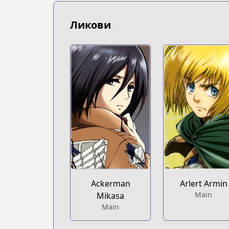
https://www.mangaupdates.com/serie
Book☆Walker
Ликови
Book☆Walker
https://bookwalker.jp/series/4214/list
Official English
Official English
https://comics.inkr.com/title/409-att
Ackerman
Arlert Armin
Main
Mikasa
Main