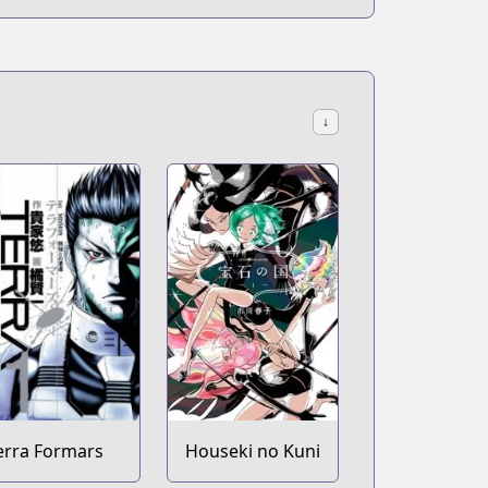
↓
erra Formars
Houseki no Kuni