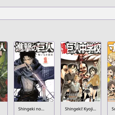
Shingeki no
Shingeki! Kyojin
S