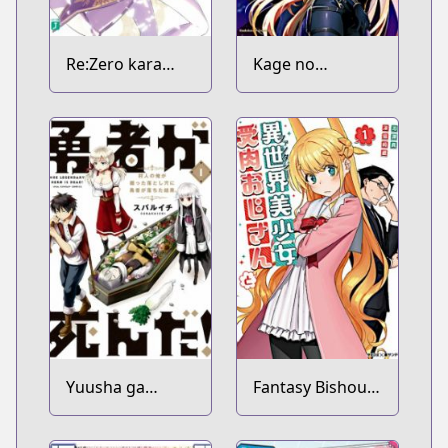
Re:Zero kara
Kage no
Hajimeru Isekai
Jitsuryokusha ni
Seikatsu
Naritakute!
Yuusha ga
Fantasy Bishoujo
Shinda!:
Juniku Ojisan to
Murabito no Ore