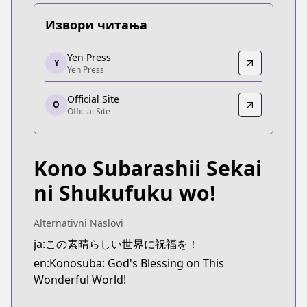
Извори читања
Yen Press
Yen Press
Y
Yen Press
Yen Press
https://yenpress.com/series/konosuba-light-novel
Official Site
Official Site
O
Official Site
Official Site
https://sneakerbunko.jp/konosuba/
Kono Subarashii Sekai
ni Shukufuku wo!
Alternativni Naslovi
ja:この素晴らしい世界に祝福を！
en:Konosuba: God's Blessing on This
Wonderful World!