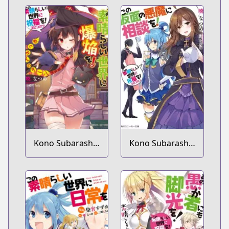
Kono Subarashii
Kono Subarashii
Sekai ni
Sekai ni
Shukufuku wo!
Shukufuku wo!
Spin-off: Kono
Spin-off: Kono
Subarashii Sekai
Kamen no
ni Bakuen wo!
Akuma ni
Soudan wo!