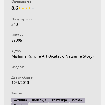
Оцењивање
8.6
★
★
★
★
★
Популарност
310
Читачи
58005
Аутор
Mishima Kurone(Art),Akatsuki Natsume(Story)
Издавач
Датум објаве
10/1/2013
Тагови
Avantura
Комедија
Фантазија
Исекаи