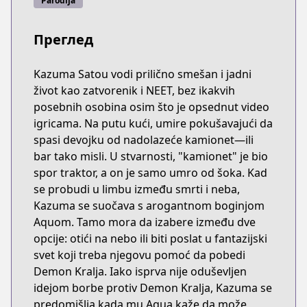
Parodija
Преглед
Kazuma Satou vodi prilično smešan i jadni
život kao zatvorenik i NEET, bez ikakvih
posebnih osobina osim što je opsednut video
igricama. Na putu kući, umire pokušavajući da
spasi devojku od nadolazeće kamionet—ili
bar tako misli. U stvarnosti, "kamionet" je bio
spor traktor, a on je samo umro od šoka. Kad
se probudi u limbu između smrti i neba,
Kazuma se suočava s arogantnom boginjom
Aquom. Tamo mora da izabere između dve
opcije: otići na nebo ili biti poslat u fantazijski
svet koji treba njegovu pomoć da pobedi
Demon Kralja. Iako isprva nije oduševljen
idejom borbe protiv Demon Kralja, Kazuma se
predomišlja kada mu Aqua kaže da može