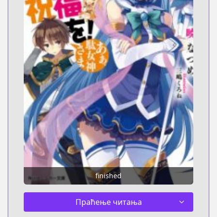
finished
Праћење читања