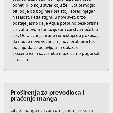
poneti bilo koju stvar koju želi. Šta bi moglo
biti bolje od boginje koja stoji ispred njega?
Nažalost, kada stignu u novi svet, brzo
postaje jasno da je Aqua potpuno beskorisna,
a život u ovom fantazijskom carstvu neće biti
lak. Od plaćanja hrane i smeštaja do pokušaja
da nauče nove veštine, njihovi problemi tek
počinju da se pojavljuju—i dolazak
ekscentričnih saveznika može samo pogoršati
situaciju.
Proširenja za prevodioca i
praćenje manga
Čitajte manga na svom omiljenom jeziku sa