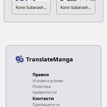
Kono Subarashii
Kono Subarashii
Sekai ni
Sekai ni
Shukufuku wo!
Shukufuku wo!
Megumin
Megumin
Anthology
Anthology Aka
TranslateManga
Правно
Услови и услови
Политика
приватности
Контакти
Припишите се