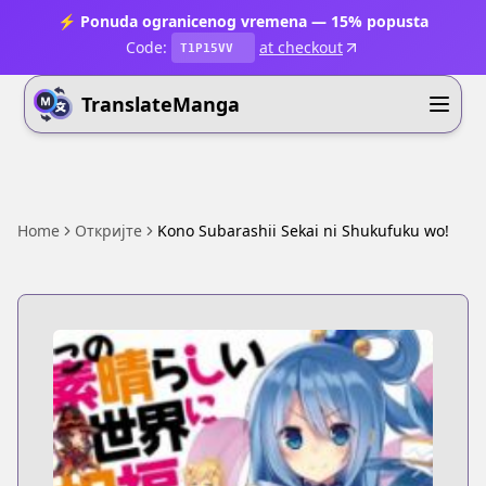
⚡ Ponuda ogranicenog vremena — 15% popusta
Code:
at checkout
T1P15VV
TranslateManga
Home
Откријте
Kono Subarashii Sekai ni Shukufuku wo!