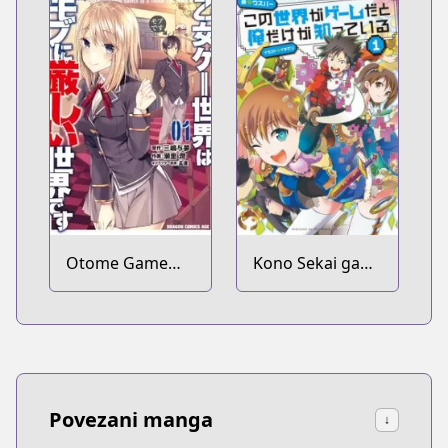
ga Hotta
Otoshiana ni
Yuusha ga
Ochita Kekka.
Otome Game
Kono Sekai ga
Sekai wa Mob ni
Game da to Ore
Kibishii Sekai
dake ga Shitteiru
desu
Povezani manga
↓