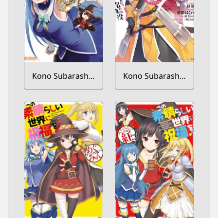
Kono Subarashii
Kono Subarashii
Sekai ni Nichijou
Sekai ni
wo!
Shukufuku wo!
Extra: Ano
Orokamono ni
mo Kyakkou wo!