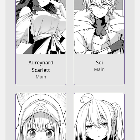
Adreynard
Sei
Main
Scarlett
Main