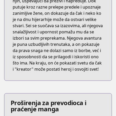
njih, uspevajući da preživi i napreduje. Dok
putuje kroz razne prelepe predele i upoznaje
zanimljive žene, on dokazuje da čak i neko ko
je na dnu hijerarhije može da ostvari velike
stvari. Sei se suočava sa izazovima, ali njegova
snalažljivost i upornost pomažu mu da se
izbori sa svim preprekama. Njegova avantura
je puna uzbudljivih trenutaka, a on pokazuje
da prava snaga ne dolazi samo iz borbe, već i
iz sposobnosti da se prilagodi i iskoristi ono
što ima. Na kraju, on će pokazati svetu da čak
i "kreator" može postati heroj i osvojiti svet!
Proširenja za prevodioca i
praćenje manga