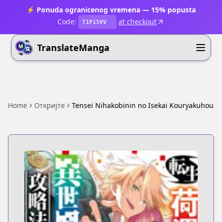
⚡ Ponuda ogranicenog vremena — 15% popusta
Code:
at checkout
T1P15VV
TranslateManga
Home
Откријте
Tensei Nihakobinin no Isekai Kouryakuhou