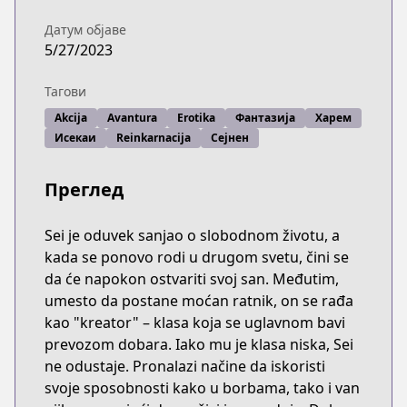
Датум објаве
5/27/2023
Тагови
Akcija
Avantura
Erotika
Фантазија
Харем
Исекаи
Reinkarnacija
Сејнен
Преглед
Sei je oduvek sanjao o slobodnom životu, a
kada se ponovo rodi u drugom svetu, čini se
da će napokon ostvariti svoj san. Međutim,
umesto da postane moćan ratnik, on se rađa
kao "kreator" – klasa koja se uglavnom bavi
prevozom dobara. Iako mu je klasa niska, Sei
ne odustaje. Pronalazi načine da iskoristi
svoje sposobnosti kako u borbama, tako i van