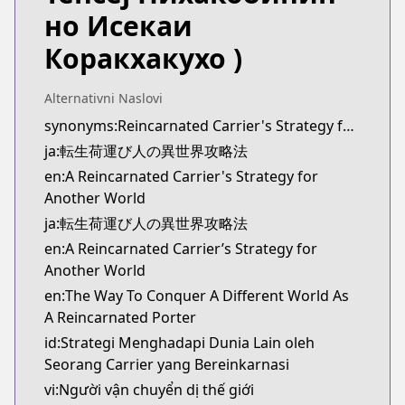
Kitsu
но Исекаи
https://kitsu.app/manga/tensei-ni-hakobi-jin-no-
Коракхакухо )
CDJapan
CDJapan
https://www.anime-planet.com/manga/https:/
Alternativni Naslovi
MangaUpdates
synonyms:Reincarnated Carrier's Strategy for Different World
MangaUpdates
ja:転生荷運び人の異世界攻略法
https://www.mangaupdates.com/series.html?id=
en:A Reincarnated Carrier's Strategy for
novelUpdates
Another World
novelUpdates
ja:転生荷運び人の異世界攻略法
https://www.novelupdates.com/series/the-way-to-c
en:A Reincarnated Carrier’s Strategy for
Book☆Walker
Another World
Book☆Walker
https://bookwalker.jp/series/447670/list
en:The Way To Conquer A Different World As
Official English
A Reincarnated Porter
Official English
id:Strategi Menghadapi Dunia Lain oleh
https://sevenseasentertainment.com/series/a-rein
Seorang Carrier yang Bereinkarnasi
vi:Người vận chuyển dị thế giới