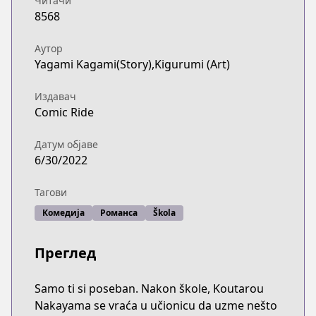
Читачи
8568
Аутор
Yagami Kagami(Story),Kigurumi (Art)
Издавач
Comic Ride
Датум објаве
6/30/2022
Тагови
Комедија
Романса
Škola
Преглед
Samo ti si poseban. Nakon škole, Koutarou
Nakayama se vraća u učionicu da uzme nešto