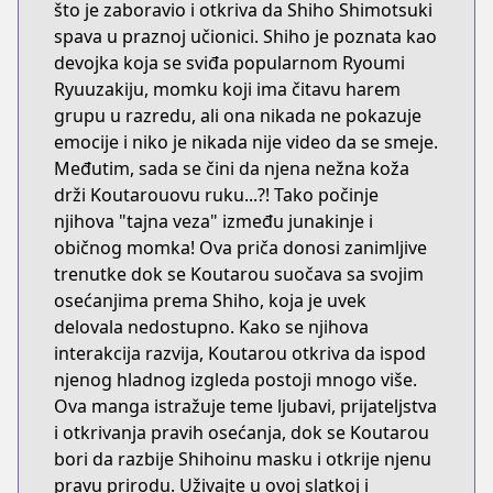
što je zaboravio i otkriva da Shiho Shimotsuki
spava u praznoj učionici. Shiho je poznata kao
devojka koja se sviđa popularnom Ryoumi
Ryuuzakiju, momku koji ima čitavu harem
grupu u razredu, ali ona nikada ne pokazuje
emocije i niko je nikada nije video da se smeje.
Međutim, sada se čini da njena nežna koža
drži Koutarouovu ruku...?! Tako počinje
njihova "tajna veza" između junakinje i
običnog momka! Ova priča donosi zanimljive
trenutke dok se Koutarou suočava sa svojim
osećanjima prema Shiho, koja je uvek
delovala nedostupno. Kako se njihova
interakcija razvija, Koutarou otkriva da ispod
njenog hladnog izgleda postoji mnogo više.
Ova manga istražuje teme ljubavi, prijateljstva
i otkrivanja pravih osećanja, dok se Koutarou
bori da razbije Shihoinu masku i otkrije njenu
pravu prirodu. Uživajte u ovoj slatkoj i