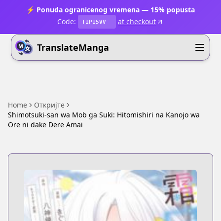
⚡ Ponuda ogranicenog vremena — 15% popusta
Code:
at checkout
T1P15VV
TranslateManga
Home
Откријте
Shimotsuki-san wa Mob ga Suki: Hitomishiri na Kanojo wa
Ore ni dake Dere Amai