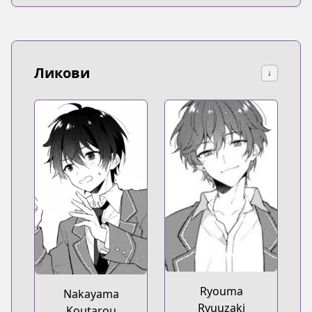
Ликови
↓
Ryouma
Nakayama
Ryuuzaki
Koutarou