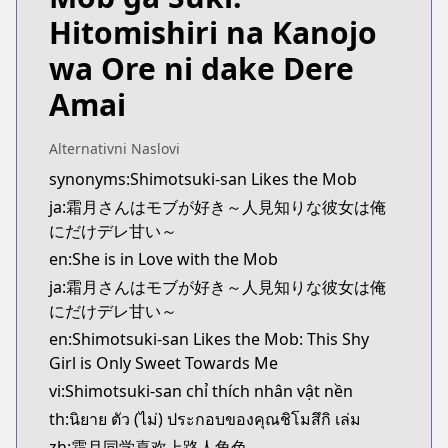
https://comicride.jp/series/b375235835e02?s=1
Hitomishiri na Kanojo
Kitsu
Kitsu
wa Ore ni dake Dere
https://kitsu.app/manga/shimotsuki-san-wa-mob-
Amai
CDJapan
CDJapan
https://www.anime-planet.com/manga/http
Alternativni Naslovi
MangaUpdates
synonyms:Shimotsuki-san Likes the Mob
MangaUpdates
ja:霜月さんはモブが好き～人見知りな彼女は俺
https://www.mangaupdates.com/series.html?id=z
にだけデレ甘い～
novelUpdates
en:She is in Love with the Mob
novelUpdates
ja:霜月さんはモブが好き～人見知りな彼女は俺
https://www.novelupdates.com/series/shimotsuki-
にだけデレ甘い～
Book☆Walker
en:Shimotsuki-san Likes the Mob: This Shy
Book☆Walker
Girl is Only Sweet Towards Me
https://bookwalker.jp/series/418920/list
vi:Shimotsuki-san chỉ thích nhân vật nền
th:นิยาย ตัว (ไม่) ประกอบของคุณชิโมสึกิ เล่ม
zh:霜月同学喜欢上路人角色