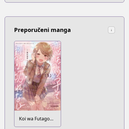
Preporučeni manga
↓
Koi wa Futago
de Warikirenai