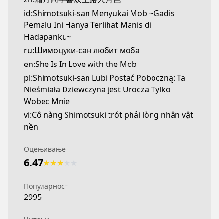
id:Shimotsuki-san Menyukai Mob ~Gadis
Pemalu Ini Hanya Terlihat Manis di
Hadapanku~
ru:Шимоцуки-сан любит моба
en:She Is In Love with the Mob
pl:Shimotsuki-san Lubi Postać Poboczną: Ta
Nieśmiała Dziewczyna jest Urocza Tylko
Wobec Mnie
vi:Cô nàng Shimotsuki trót phải lòng nhân vật
nền
Оцењивање
6.47
★
★
★
★
★
Популарност
2995