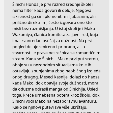
Šinichi Honda je prvi razred srednje škole i
nema filter kada govori ili deluje. Njegova
iskrenost ga čini plemenitim i ljubaznim, ali i
prilično direktnim, često izgovara ono što
misli bez razmišljanja. U istoj školi je i Mako
Wakamiya, članica komiteta za javni red, koja
ima izvanredan osećaj za dužnost. Na prvi
pogled deluje smireno i pribrano, ali u
stvarnosti je prava nesrećnica sa romantičnim
srcem. Kada se Šinichi i Mako prvi put sretnu,
oboje su u nezgodnim situacijama koje ih
ostavljaju zbunjenima zbog neobičnog izgleda
onog drugog. Meseci kasnije, dolazi do haosa
kada Mako, dok obavlja svoje dužnosti, mora
da oduzme odrasli manga od Šinichija. Usled
toga, kreće urnebesna potera kroz školu, dok
Šinichi vodi Mako na nezaboravnu avanturu.
Kako se njihovi putevi sve više ukrštaju,