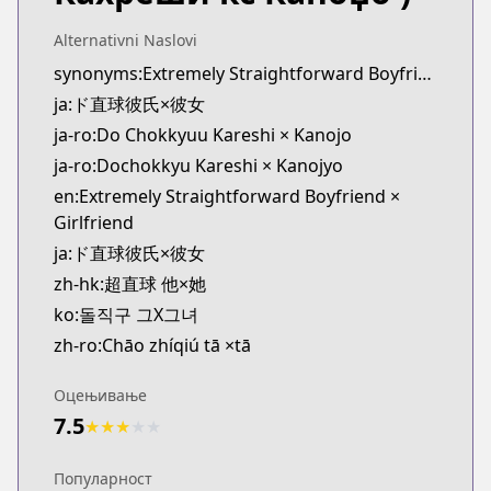
Kitsu
https://kitsu.app/manga/52170
Alternativni Naslovi
MangaUpdates
synonyms:Extremely Straightforward Boyfriend x Girlfriend
MangaUpdates
ja:ド直球彼氏×彼女
https://www.mangaupdates.com/series.html?id=1
ja-ro:Do Chokkyuu Kareshi × Kanojo
Book☆Walker
ja-ro:Dochokkyu Kareshi × Kanojyo
Book☆Walker
en:Extremely Straightforward Boyfriend ×
https://bookwalker.jp/series/235798/list
Girlfriend
ja:ド直球彼氏×彼女
zh-hk:超直球 他×她
ko:돌직구 그X그녀
zh-ro:Chāo zhíqiú tā ×tā
Оцењивање
7.5
★
★
★
★
★
Популарност