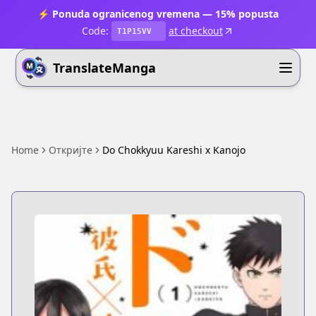
⚡ Ponuda ogranicenog vremena — 15% popusta
Code:
at checkout
T1P15VV
TranslateManga
Home
Откријте
Do Chokkyuu Kareshi x Kanojo