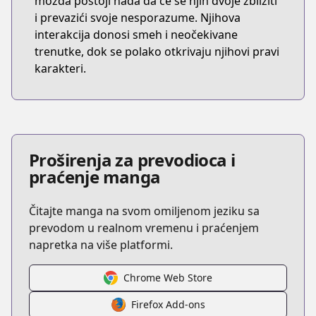
možda postoji nada da će se njih dvoje zbližiti
i prevazići svoje nesporazume. Njihova
interakcija donosi smeh i neočekivane
trenutke, dok se polako otkrivaju njihovi pravi
karakteri.
Proširenja za prevodioca i
praćenje manga
Čitajte manga na svom omiljenom jeziku sa
prevodom u realnom vremenu i praćenjem
napretka na više platformi.
Chrome Web Store
Firefox Add-ons