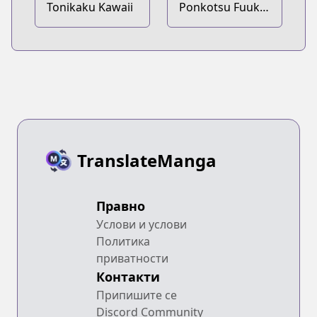
Tonikaku Kawaii
Ponkotsu Fuuki
Iin to Skirt-take
ga Futekisetsu
na JK no Hanashi
TranslateManga
Правно
Услови и услови
Политика
приватности
Контакти
Припишите се
Discord Community