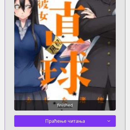
finished
Праћење читања