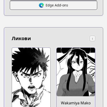
Edge Add-ons
Ликови
↓
Wakamiya Mako