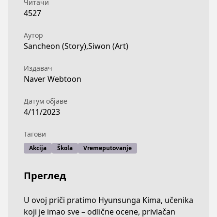
Читачи
4527
Аутор
Sancheon (Story),Siwon (Art)
Издавач
Naver Webtoon
Датум објаве
4/11/2023
Тагови
Akcija
Škola
Vremeputovanje
Преглед
U ovoj priči pratimo Hyunsunga Kima, učenika
koji je imao sve – odlične ocene, privlačan