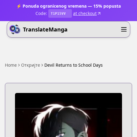
⚡ Ponuda ogranicenog vremena — 15% popusta
Code:
at checkout
T1P15VV
TranslateManga
Home
Откријте
Devil Returns to School Days