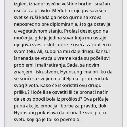
izgled, iznadprosečne veštine borbe i snažan
osećaj za pravdu. Međutim, njegov savršen
svet se ruši kada ga neko gurne sa krova
neposredno pre diplomiranja, što ga ostavlja
u vegetativnom stanju. Prolazi deset godina
mučenja, gde je jedina stvar koja mu ostaje
njegova svest i sluh, dok se oseća zarobljen u
svom telu. Ali, sudbina mu daje drugu šansu!
Iznenada se vraća u vreme kada su počeli svi
problemi i maltretiranje. Sada, sa novim
znanjem i iskustvom, Hyunsung ima priliku da
se suoči sa svojim mučiteljima i promeni tok
svog života. Kako će iskoristiti ovu drugu
priliku? Hoće li se osvetiti ili će pronaći način
da se oslobodi bola iz prošlosti? Ova priča je
puna akcije, emocija i borbe za pravdu, dok
Hyunsung pokušava da pronađe svoj put u
svetu koji ga je toliko povredio.