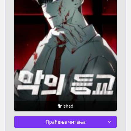
finished
Праћење читања