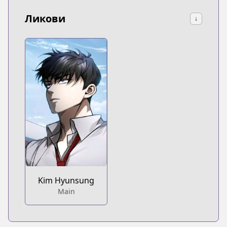
Ликови
↓
Kim Hyunsung
Main