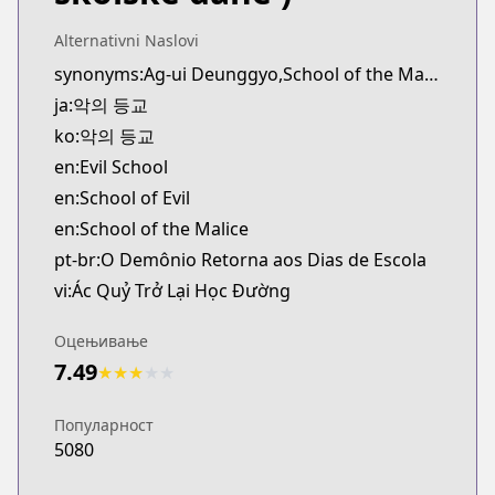
novelUpdates
https://www.novelupdates.com/series/school-of-ev
Alternativni Naslovi
synonyms:Ag-ui Deunggyo,School of the Malice
ja:악의 등교
ko:악의 등교
en:Evil School
en:School of Evil
en:School of the Malice
pt-br:O Demônio Retorna aos Dias de Escola
vi:Ác Quỷ Trở Lại Học Đường
Оцењивање
7.49
★
★
★
★
★
Популарност
5080