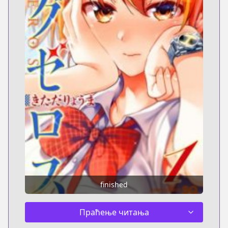
finished
Праћење читања