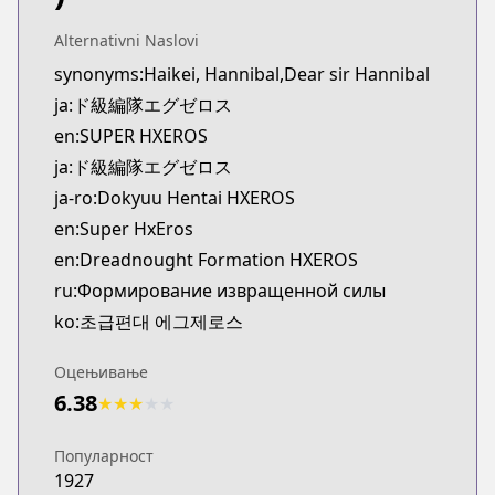
Kitsu
https://kitsu.app/manga/39805
Alternativni Naslovi
CDJapan
synonyms:Haikei, Hannibal,Dear sir Hannibal
CDJapan
ja:ド級編隊エグゼロス
https://www.anime-planet.com/manga/http://www
en:SUPER HXEROS
MangaUpdates
ja:ド級編隊エグゼロス
MangaUpdates
ja-ro:Dokyuu Hentai HXEROS
https://www.mangaupdates.com/series.html?id=1
Book☆Walker
en:Super HxEros
Book☆Walker
en:Dreadnought Formation HXEROS
https://bookwalker.jp/series/121137/list
ru:Формирование извращенной силы
Official English
ko:초급편대 에그제로스
Official English
https://sevenseasentertainment.com/series/super
Оцењивање
6.38
★
★
★
★
★
Популарност
1927