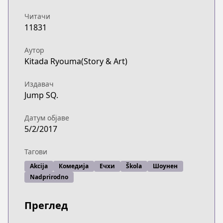
Читачи
11831
Аутор
Kitada Ryouma(Story & Art)
Издавач
Jump SQ.
Датум објаве
5/2/2017
Тагови
Akcija
Комедија
Ечхи
Škola
Шоунен
Nadprirodno
Преглед