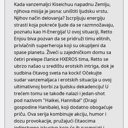
Kada vanzemaljci Kiseichuu napadnu Zemlju,
njihova misija je jasna: uništiti ljudsku vrstu.
Njihov način delovanja? Iscrpljuju energiju
strasti koja pokreće ljude da se razmnožavaju,
poznatu kao H-Energija! U ovoj situaciji, Retto
Enjou biva pozvan da se pridruži timu elitnih,
privlačnih superheroja koji su okupljeni da
spase planetu. Živeći u zajedničkom domu sa
četiri prelepe članice HXEROS tima, Retto se
ubrzo našao u središtu erotskih intriga, dok je
sudbina čitavog sveta na kocki! Očekujte
sudar vanzemaljaca i erotskih situacija u ovoj
ultimativnoj borbi za ljudsku dekadenciju! U
trećem tomu se takođe nalazi i jedan-shot
pod nazivom "Haikei, Hannibal" (Dragi
gospodine Hanibale), koji dodatno obogaćuje
priču. Ova serija kombinuje akciju, humor i
dozu provokacije, pružajući čitaocima
jedinstveno iskustvo koje će ih nasmejati i