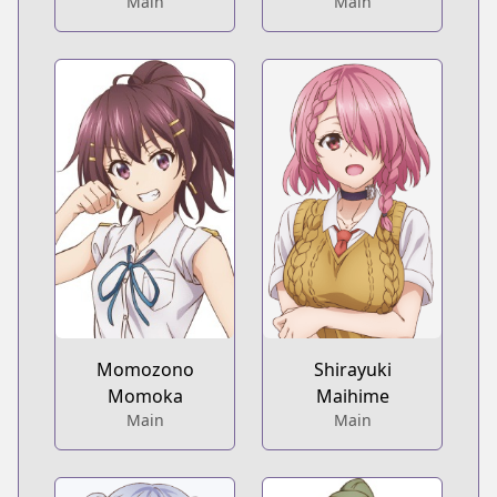
Main
Main
Momozono
Shirayuki
Momoka
Maihime
Main
Main