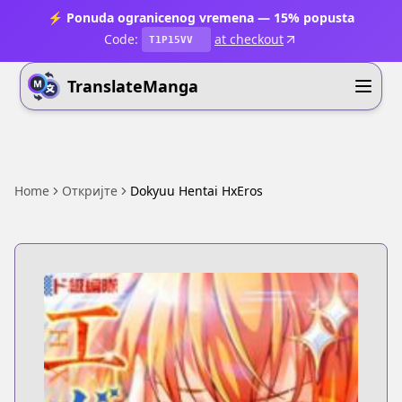
⚡ Ponuda ogranicenog vremena — 15% popusta
Code:
at checkout
T1P15VV
TranslateManga
Home
Откријте
Dokyuu Hentai HxEros