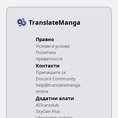
TranslateManga
Правно
Услови и услови
Политика
приватности
Контакти
Припишите се
Discord Community
help@translatemanga.
online
Додатни алати
AITransdub
SkyGen Plus
Uklanjanje vodene