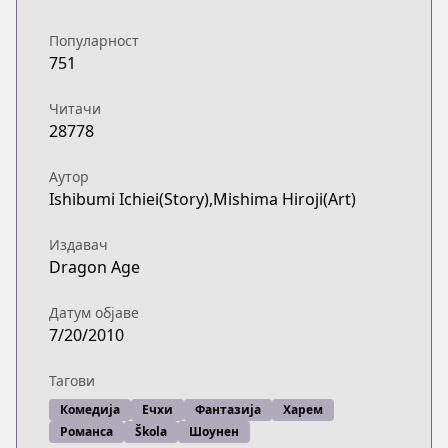
Популарност
751
Читачи
28778
Аутор
Ishibumi Ichiei(Story),Mishima Hiroji(Art)
Издавач
Dragon Age
Датум објаве
7/20/2010
Тагови
Комедија
Ечхи
Фантазија
Харем
Романса
Škola
Шоунен