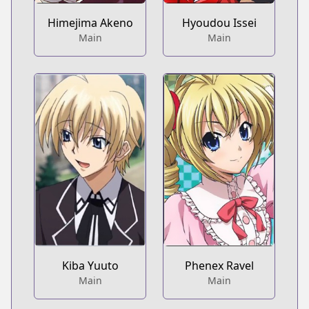
Himejima Akeno
Hyoudou Issei
Main
Main
Kiba Yuuto
Phenex Ravel
Main
Main