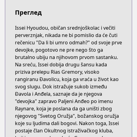
Преглед
Issei Hyoudou, običan srednjoškolac i večiti
perverznjak, nikada ne bi pomislio da će čuti
rečenicu "Da li bi umro odmah?" od svoje prve
devojke, pogotovo ne pre nego što ga
brutalno ubiju na njihovom prvom sastanku.
Na sreću, Issei dobija drugu šansu kada
priziva prelepu Rias Gremory, visoko
rangiranu Đavolicu, koja ga vraća u život kao
svog slugu. Dok istražuje sukob između
Đavola i Anđela, saznaje da je njegova
"devojka" zapravo Paljeni Anđeo po imenu
Raynare, koja je poslana da ga uništi zbog
njegovog "Svetog Oružja", božanskog oružja
koje su ljudima dali bogovi. Nakon toga, Issei
postaje član Okultnog istraživačkog kluba,