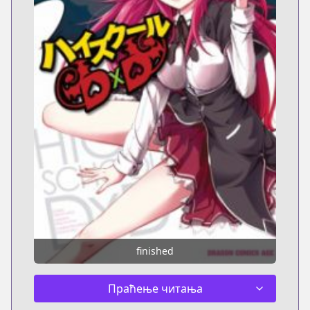
finished
Праћење читања