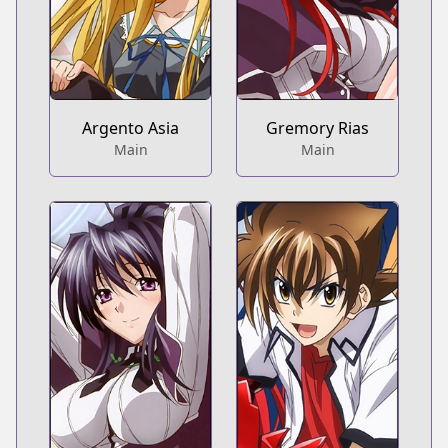
Argento Asia
Gremory Rias
Main
Main