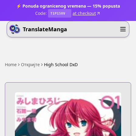
⚡ Ponuda ogranicenog vremena — 15% popusta
Code:
at checkout
T1P15VV
TranslateManga
Home
Откријте
High School DxD