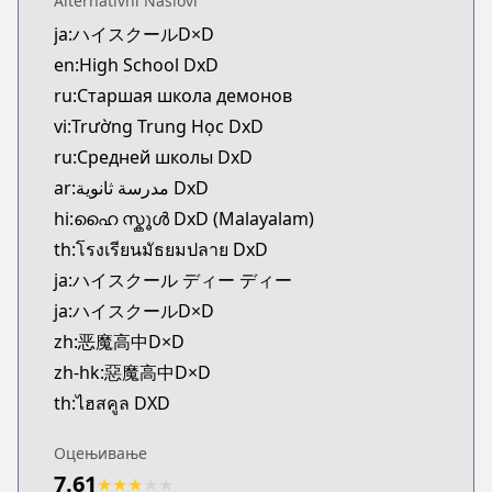
Alternativni Naslovi
CDJapan
ja:ハイスクールD×D
https://www.anime-planet.com/manga/https://ww
en:High School DxD
MangaUpdates
MangaUpdates
ru:Старшая школа демонов
https://www.mangaupdates.com/series.html?id=6
vi:Trường Trung Học DxD
novelUpdates
ru:Cредней школы DxD
novelUpdates
ar:مدرسة ثانوية DxD
https://www.novelupdates.com/series/high-schoo
hi:ഹൈ സ്കൂൾ DxD (Malayalam)
Book☆Walker
th:โรงเรียนมัธยมปลาย DxD
Book☆Walker
https://bookwalker.jp/series/1362/list
ja:ハイスクール ディー ディー
Official English
ja:ハイスクールD×D
Official English
zh:恶魔高中D×D
https://yenpress.com/high-school-dxd/
zh-hk:惡魔高中D×D
th:ไฮสคูล DXD
Оцењивање
7.61
★
★
★
★
★