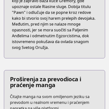
koji je zapravo baza kuće Gremory, gde
upoznaje ostale Riasine sluge. Dobija titulu
"Pawn" i odlučuje da se popne kroz redove
kako bi stvorio svoj harem prelepih devojaka.
Međutim, pred njim se nalaze mnoge
opasnosti, jer se mora suočiti sa Paljenim
Anđelima i odmetnutim Egzorcistima, dok
istovremeno pokušava da ovlada snagom
svog Svetog Oružja.
Proširenja za prevodioca i
praćenje manga
Čitajte manga na svom omiljenom jeziku sa
prevodom u realnom vremenu i praćenjem
napretka na više platformi.