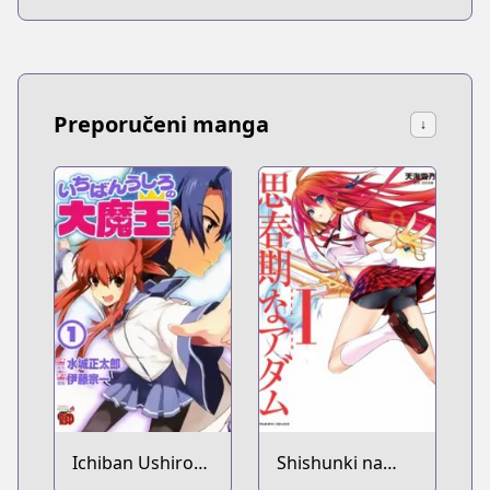
Preporučeni manga
↓
Ichiban Ushiro
Shishunki na
no Daimaou
Adam: Evil Eyes