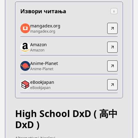
Извори читања
↓
mangadex.org
mangadex.org
mangadex.org
mangadex.org
https://mangadex.org/title/9c5d8dd6-4dce-4f07-a
Amazon
Amazon
Amazon
Amazon
https://www.amazon.co.jp/dp/B0755SZ9Q6
Anime-Planet
Anime-Planet
Anime-Planet
Anime-Planet
eBookJapan
https://www.anime-planet.com/manga/high-schoo
eBookJapan
eBookJapan
eBookJapan
https://ebookjapan.yahoo.co.jp/books/124157/
High School DxD
( 高中
Kitsu
Kitsu
DxD )
https://kitsu.app/manga/1641
CDJapan