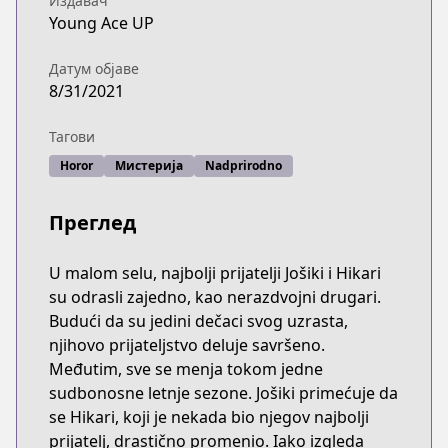
Издавач
Young Ace UP
Датум објаве
8/31/2021
Тагови
Horor
Мистерија
Nadprirodno
Преглед
U malom selu, najbolji prijatelji Jošiki i Hikari
su odrasli zajedno, kao nerazdvojni drugari.
Budući da su jedini dečaci svog uzrasta,
njihovo prijateljstvo deluje savršeno.
Međutim, sve se menja tokom jedne
sudbonosne letnje sezone. Jošiki primećuje da
se Hikari, koji je nekada bio njegov najbolji
prijatelj, drastično promenio. Iako izgleda