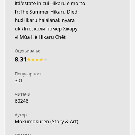
it:L’estate in cui Hikaru è morto
fr:The Summer Hikaru Died
hu:Hikaru halálának nyara
uk:Літо, коли помер Хікару
vi:Mùa Hè Hikaru Chết
Оцењивање
8.31
★
★
★
★
★
Популарност
301
Читачи
60246
Аутор
Mokumokuren (Story & Art)