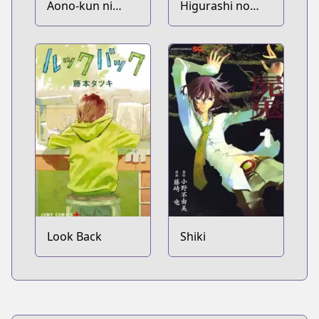
Aono-kun ni
Higurashi no
Sawaritai kara
Naku Koro ni:
Shinitai
Onikakushi-hen
Look Back
Shiki