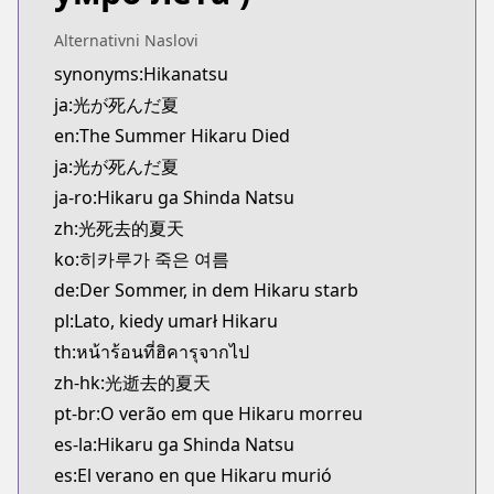
Kitsu
https://kitsu.app/manga/hikaru-ga-shinda-natsu
Alternativni Naslovi
CDJapan
synonyms:Hikanatsu
CDJapan
ja:光が死んだ夏
https://www.anime-planet.com/manga/https://
en:The Summer Hikaru Died
MangaUpdates
ja:光が死んだ夏
MangaUpdates
ja-ro:Hikaru ga Shinda Natsu
https://www.mangaupdates.com/series.html?id=1
Book☆Walker
zh:光死去的夏天
Book☆Walker
ko:히카루가 죽은 여름
https://bookwalker.jp/series/344278/list
de:Der Sommer, in dem Hikaru starb
Official English
pl:Lato, kiedy umarł Hikaru
Official English
th:หน้าร้อนที่ฮิคารุจากไป
https://yenpress.com/series/the-summer-hikaru-d
zh-hk:光逝去的夏天
pt-br:O verão em que Hikaru morreu
es-la:Hikaru ga Shinda Natsu
es:El verano en que Hikaru murió