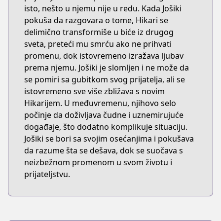
isto, nešto u njemu nije u redu. Kada Jošiki
pokuša da razgovara o tome, Hikari se
delimično transformiše u biće iz drugog
sveta, preteći mu smrću ako ne prihvati
promenu, dok istovremeno izražava ljubav
prema njemu. Jošiki je slomljen i ne može da
se pomiri sa gubitkom svog prijatelja, ali se
istovremeno sve više zbližava s novim
Hikarijem. U međuvremenu, njihovo selo
počinje da doživljava čudne i uznemirujuće
događaje, što dodatno komplikuje situaciju.
Jošiki se bori sa svojim osećanjima i pokušava
da razume šta se dešava, dok se suočava s
neizbežnom promenom u svom životu i
prijateljstvu.