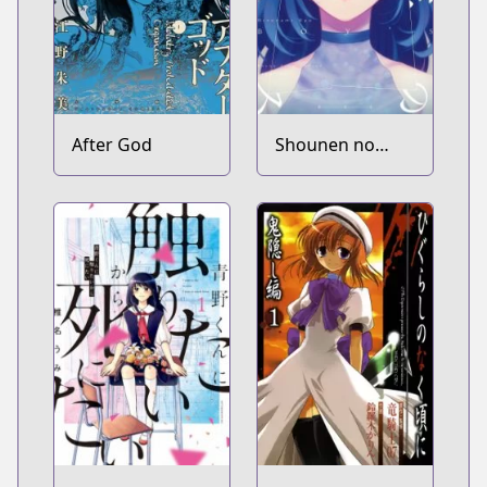
After God
Shounen no
Abyss