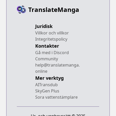
TranslateManga
Juridisk
Villkor och villkor
Integritetspolicy
Kontakter
Gå med i Discord
Community
help@translatemanga.
online
Mer verktyg
AITransdub
SkyGen Plus
Sora vattenstämplare
Ur- och upphovsrätt © 2025