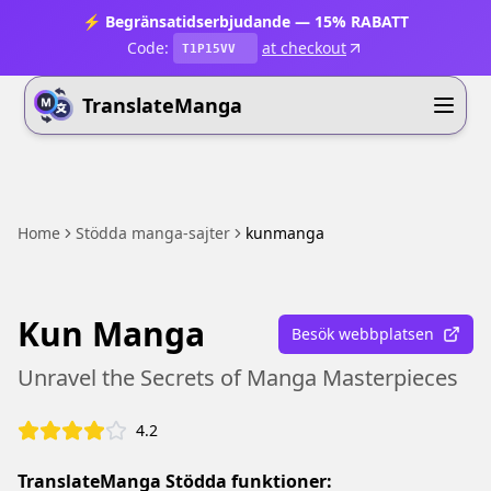
⚡ Begränsatidserbjudande — 15% RABATT
Code:
at checkout
T1P15VV
TranslateManga
Home
Stödda manga-sajter
kunmanga
Kun Manga
Besök webbplatsen
Unravel the Secrets of Manga Masterpieces
4.2
TranslateManga Stödda funktioner: