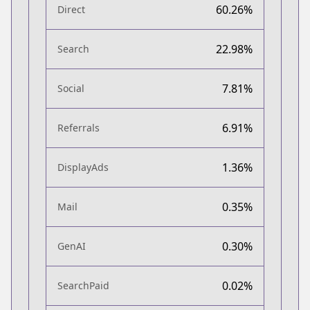
60.26%
Direct
22.98%
Search
7.81%
Social
6.91%
Referrals
1.36%
DisplayAds
0.35%
Mail
0.30%
GenAI
0.02%
SearchPaid