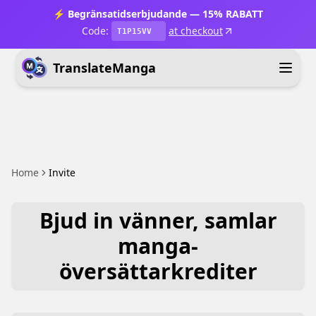
⚡ Begränsatidserbjudande — 15% RABATT
Code:
at checkout
T1P15VV
TranslateManga
Home
Invite
Bjud in vänner, samlar
manga-
översättarkrediter