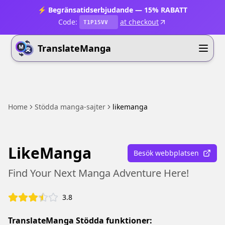
⚡ Begränsatidserbjudande — 15% RABATT
Code:
at checkout
T1P15VV
TranslateManga
Home
Stödda manga-sajter
likemanga
LikeManga
Besök webbplatsen
Find Your Next Manga Adventure Here!
3.8
TranslateManga Stödda funktioner: