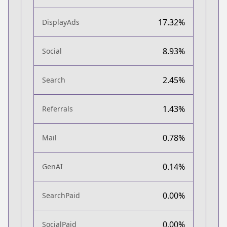
17.32%
DisplayAds
8.93%
Social
2.45%
Search
1.43%
Referrals
0.78%
Mail
0.14%
GenAI
0.00%
SearchPaid
0.00%
SocialPaid