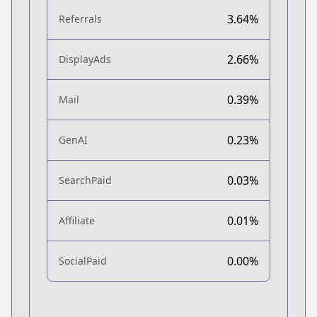
3.64%
Referrals
2.66%
DisplayAds
0.39%
Mail
0.23%
GenAI
0.03%
SearchPaid
0.01%
Affiliate
0.00%
SocialPaid