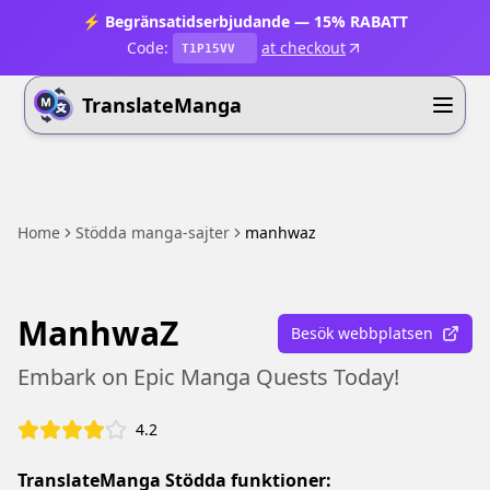
⚡ Begränsatidserbjudande — 15% RABATT
Code:
at checkout
T1P15VV
TranslateManga
Home
Stödda manga-sajter
manhwaz
ManhwaZ
Besök webbplatsen
Embark on Epic Manga Quests Today!
4.2
TranslateManga Stödda funktioner: