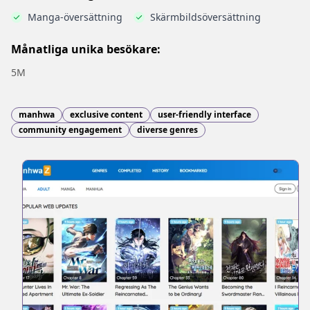
Manga-översättning
Skärmbildsöversättning
Månatliga unika besökare:
5M
manhwa
exclusive content
user-friendly interface
community engagement
diverse genres