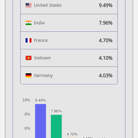
9.49%
United States
7.96%
India
4.70%
France
4.10%
Vietnam
4.03%
Germany