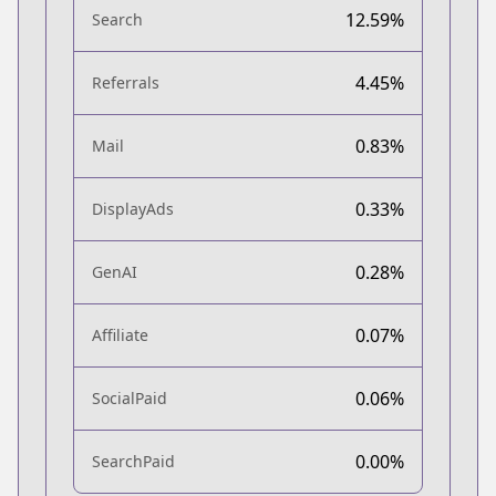
12.59%
Search
4.45%
Referrals
0.83%
Mail
0.33%
DisplayAds
0.28%
GenAI
0.07%
Affiliate
0.06%
SocialPaid
0.00%
SearchPaid