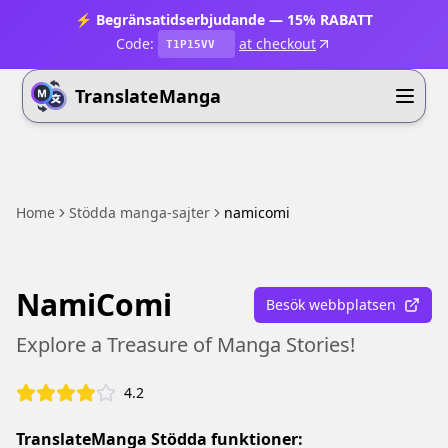
⚡ Begränsatidserbjudande — 15% RABATT
Code:
at checkout
T1P15VV
TranslateManga
Home
Stödda manga-sajter
namicomi
NamiComi
Besök webbplatsen
Explore a Treasure of Manga Stories!
4.2
TranslateManga Stödda funktioner: