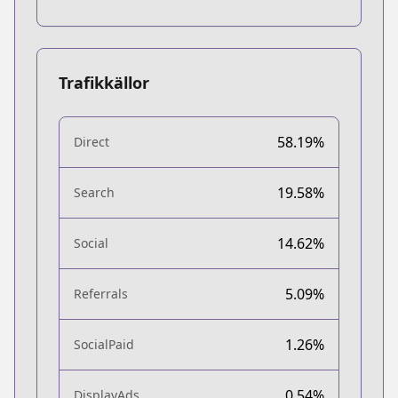
Trafikkällor
58.19%
Direct
19.58%
Search
14.62%
Social
5.09%
Referrals
1.26%
SocialPaid
0.54%
DisplayAds