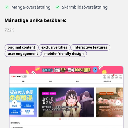
Manga-översättning
Skärmbildsöversättning
Månatliga unika besökare:
722K
original content
exclusive titles
interactive features
user engagement
mobile-friendly design