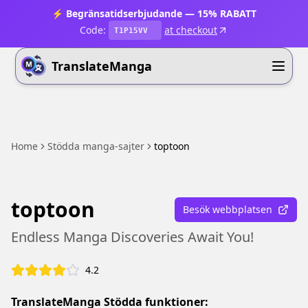
⚡ Begränsatidserbjudande — 15% RABATT
Code:
at checkout
T1P15VV
TranslateManga
Home
Stödda manga-sajter
toptoon
toptoon
Besök webbplatsen
Endless Manga Discoveries Await You!
4.2
TranslateManga Stödda funktioner: