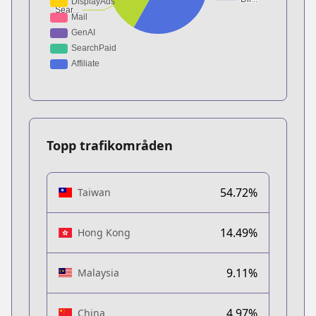
Topp trafikområden
54.72%
Taiwan
14.49%
Hong Kong
9.11%
Malaysia
4.97%
China