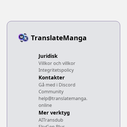
TranslateManga
Juridisk
Villkor och villkor
Integritetspolicy
Kontakter
Gå med i Discord
Community
help@translatemanga.
online
Mer verktyg
AITransdub
SkyGen Plus