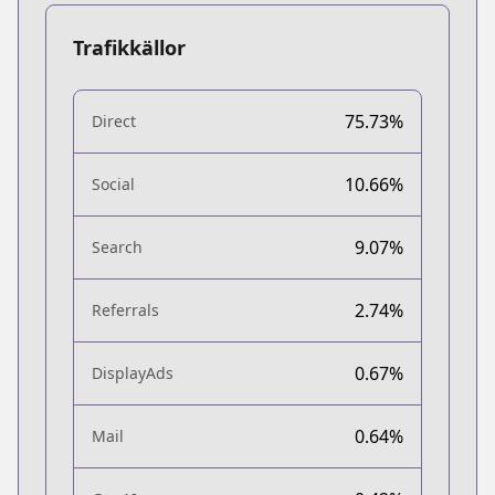
Trafikkällor
75.73%
Direct
10.66%
Social
9.07%
Search
2.74%
Referrals
0.67%
DisplayAds
0.64%
Mail