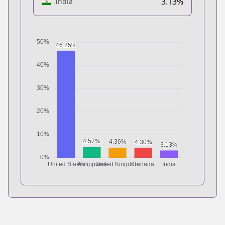
3.13%
India