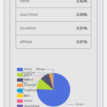
0.42%
GenAI
0.05%
SearchPaid
0.01%
SocialPaid
0.01%
Affiliate