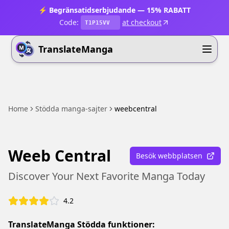
⚡ Begränsatidserbjudande — 15% RABATT
Code:
at checkout
T1P15VV
TranslateManga
Home
Stödda manga-sajter
weebcentral
Weeb Central
Besök webbplatsen
Discover Your Next Favorite Manga Today
4.2
TranslateManga Stödda funktioner: