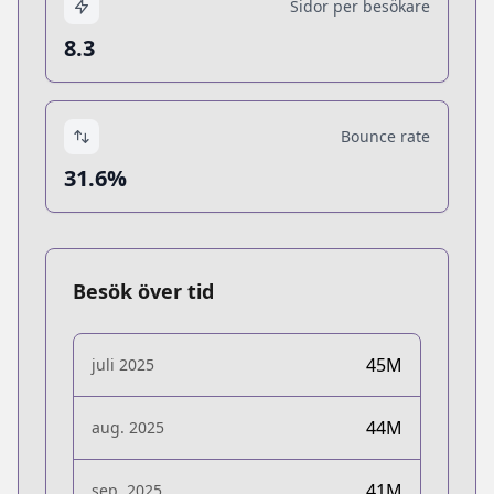
Sidor per besökare
8.3
Bounce rate
31.6%
Besök över tid
45M
juli 2025
44M
aug. 2025
41M
sep. 2025