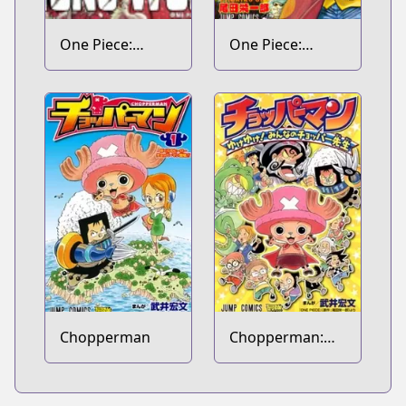
One Piece:
One Piece:
Strong World
Mugiwara
Daigekijou
Chopperman
Chopperman:
Yuke Yuke!
Minna no
Chopper-sensei