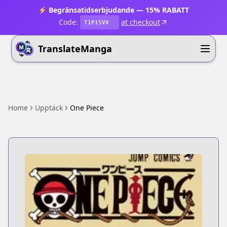
⚡ Begränsatidserbjudande — 15% RABATT
Code:
at checkout
T1P15VV
TranslateManga
Home
Upptäck
One Piece