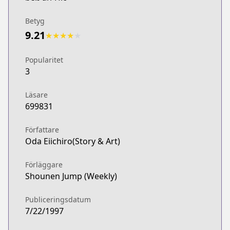
Betyg
9.21
★
★
★
★
★
Popularitet
3
Läsare
699831
Författare
Oda Eiichiro(Story & Art)
Förläggare
Shounen Jump (Weekly)
Publiceringsdatum
7/22/1997