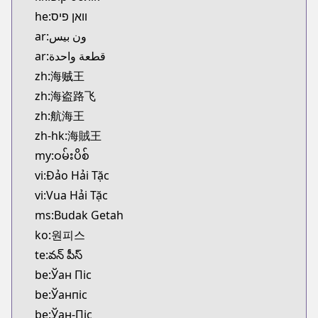
he:וואן פיס
ar:ون بيس
ar:قطعة واحدة
zh:海贼王
zh:海盗路飞
zh:航海王
zh-hk:海賊王
my:ဝမ်းပိစ်
vi:Đảo Hải Tặc
vi:Vua Hải Tặc
ms:Budak Getah
ko:원피스
te:వన్ పీస్
be:Ўан Піс
be:Ўанпіс
be:Ўан-Піс