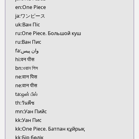
Kitsu
en:One Piece
https://kitsu.app/manga/38
ja:ワンピース
CDJapan
uk:Ван Піс
CDJapan
ru:One Piece. Большой куш
https://www.anime-planet.com/manga/https://ww
MangaUpdates
ru:Ван Пис
MangaUpdates
fa:وان پیس
https://www.mangaupdates.com/series.html?id=3
hi:वन पीस
Book☆Walker
bn:ওয়ান পিস
Book☆Walker
ne:वान पिस
https://bookwalker.jp/series/13002/list
ne:वान पीस
Official English
Official English
ta:ஒன் பீஸ்
https://mangaplus.shueisha.co.jp/titles/100020
th:วันพีซ
mn:Уан Пийс
kk:Уан Пис
kk:One Piece. Батпан құйрық
kk:Бір бөлік