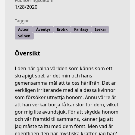
Publiceringsdatum
1/28/2020
Taggar
Action
Äventyr
Erotik
Fantasy
Isekai
Seinen
Översikt
I den här galna världen som känns som ett
skräpigt spel, är det min och hans
gemensamma mål att ta oss härifrån. Det är
verkligen irriterande med alla dessa kvinnor
som försöker utnyttja honom. Ännu värre är
att han verkar börja få känslor för dem, vilket
gör mig lite avundsjuk. För att skydda honom
och vår framtid tillsammans, känner jag att
jag måste ta itu med dem först. Men vad är
egentligen den här mystiska kraften jag har?