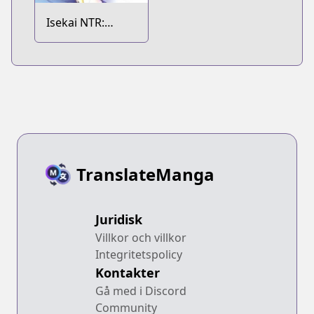
Isekai NTR:
Nakama ni
Barezu ni Harem
wo
TranslateManga
Juridisk
Villkor och villkor
Integritetspolicy
Kontakter
Gå med i Discord
Community