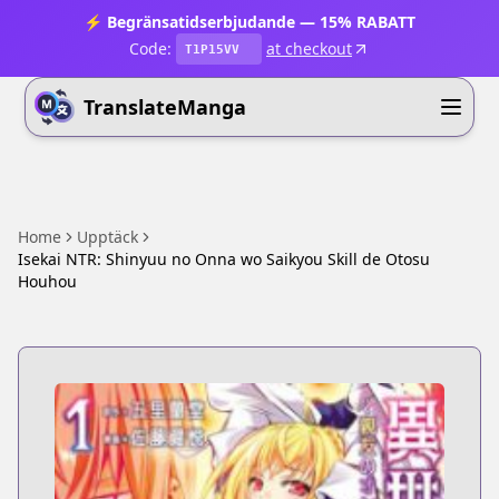
⚡ Begränsatidserbjudande — 15% RABATT
Code:
at checkout
T1P15VV
TranslateManga
Home
Upptäck
Isekai NTR: Shinyuu no Onna wo Saikyou Skill de Otosu
Houhou