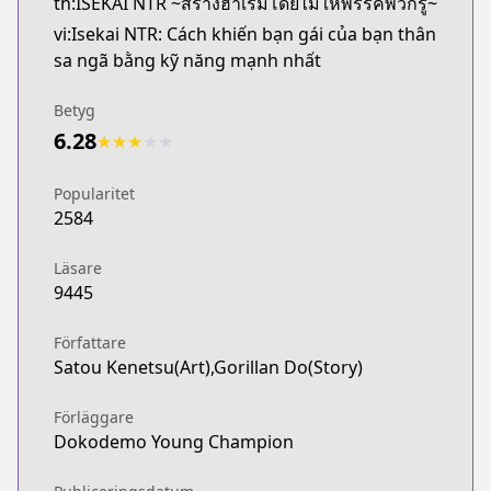
th:ISEKAI NTR ~สร้างฮาเร็มโดยไม่ให้พรรคพวกรู้~
vi:Isekai NTR: Cách khiến bạn gái của bạn thân
sa ngã bằng kỹ năng mạnh nhất
Betyg
6.28
★
★
★
★
★
Popularitet
2584
Läsare
9445
Författare
Satou Kenetsu(Art),Gorillan Do(Story)
Förläggare
Dokodemo Young Champion