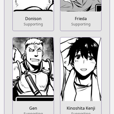
Donison
Frieda
Supporting
Supporting
Gen
Kinoshita Kenji
Supporting
Supporting