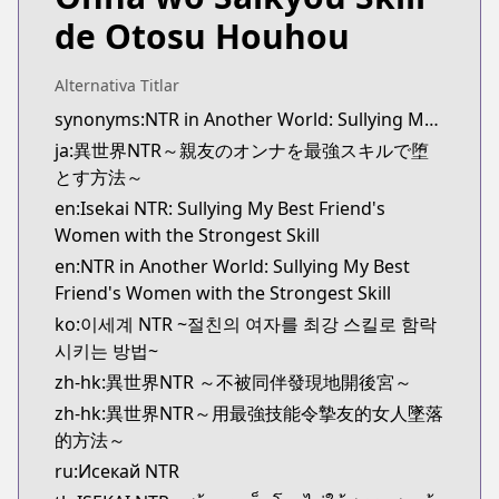
https://youngchampion.jp/series/4d29be95055a4
de Otosu Houhou
Kitsu
Kitsu
https://kitsu.app/manga/56098
Alternativa Titlar
CDJapan
synonyms:NTR in Another World: Sullying My Best Friend's Women With the Strongest Skill
CDJapan
ja:異世界NTR～親友のオンナを最強スキルで堕
https://www.anime-planet.com/manga/https://ww
とす方法～
MangaUpdates
en:Isekai NTR: Sullying My Best Friend's
MangaUpdates
Women with the Strongest Skill
https://www.mangaupdates.com/series.html?id=1
en:NTR in Another World: Sullying My Best
novelUpdates
Friend's Women with the Strongest Skill
novelUpdates
ko:이세계 NTR ~절친의 여자를 최강 스킬로 함락
https://www.novelupdates.com/series/isekai-ntr-
시키는 방법~
Book☆Walker
Book☆Walker
zh-hk:異世界NTR ～不被同伴發現地開後宮～
https://bookwalker.jp/series/278894/list
zh-hk:異世界NTR～用最強技能令摯友的女人墜落
的方法～
ru:Исекай NTR