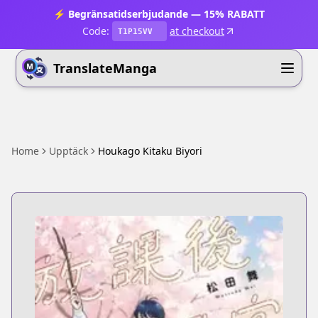
⚡ Begränsatidserbjudande — 15% RABATT
Code:
at checkout
T1P15VV
TranslateManga
Home
Upptäck
Houkago Kitaku Biyori