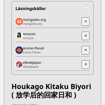
Läsningskällor
↓
mangadex.org
mangadex.org
mangadex.org
mangadex.org
https://mangadex.org/title/85b3504c-62e8-49e7-9
Amazon
Amazon
Amazon
Amazon
https://www.amazon.co.jp/dp/B0CQKJZX8K
Anime-Planet
Anime-Planet
Anime-Planet
Anime-Planet
eBookJapan
https://www.anime-planet.com/manga/houkago-ki
eBookJapan
eBookJapan
eBookJapan
https://ebookjapan.yahoo.co.jp/books/809808
Houkago Kitaku Biyori
Official Raw
Official Raw
( 放学后的回家日和 )
https://comic-action.com/episode/485600136158
Kitsu