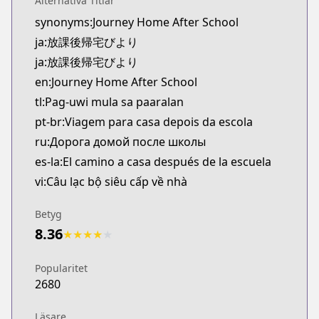
Alternativa Titlar
Kitsu
synonyms:Journey Home After School
https://kitsu.app/manga/70966
ja:放課後帰宅びより
CDJapan
CDJapan
ja:放課後帰宅びより
https://www.anime-planet.com/manga/https://ww
en:Journey Home After School
MangaUpdates
tl:Pag-uwi mula sa paaralan
MangaUpdates
pt-br:Viagem para casa depois da escola
https://www.mangaupdates.com/series.html?id=
ru:Дорога домой после школы
Book☆Walker
es-la:El camino a casa después de la escuela
Book☆Walker
https://bookwalker.jp/series/455662
vi:Câu lạc bộ siêu cấp về nhà
Betyg
8.36
★
★
★
★
★
Popularitet
2680
Läsare