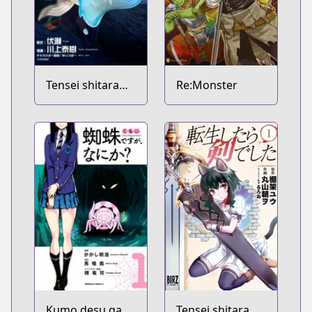
Tensei shitara
Re:Monster
Slime Datta Ken
Kumo desu ga,
Tensei shitara