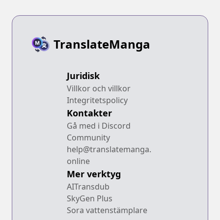
Heroine wo
Hirotteshimau
TranslateManga
Juridisk
Villkor och villkor
Integritetspolicy
Kontakter
Gå med i Discord
Community
help@translatemanga.
online
Mer verktyg
AITransdub
SkyGen Plus
Sora vattenstämplare