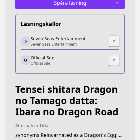
Spåra läsning
Läsningskällor
Seven Seas Entertainment
Seven Seas Entertainment
S
Seven Seas Entertainment
Seven Seas Entertainment
https://sevenseasentertainment.com/series/reinc
Official Site
Official Site
O
Official Site
Official Site
https://comic-earthstar.jp/detail/doratama/
Tensei shitara Dragon
no Tamago datta:
Ibara no Dragon Road
Alternativa Titlar
synonyms:Reincarnated as a Dragon's Egg: Dragon Road of Ibara