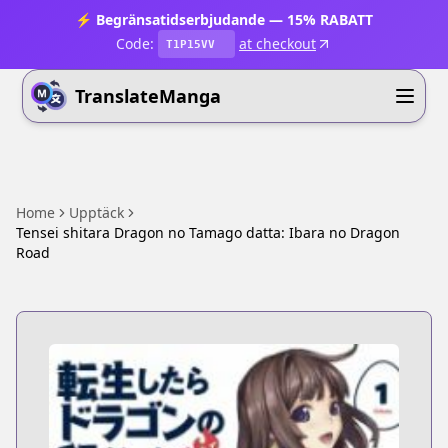
⚡ Begränsatidserbjudande — 15% RABATT
Code:
at checkout
T1P15VV
TranslateManga
Home
Upptäck
Tensei shitara Dragon no Tamago datta: Ibara no Dragon
Road