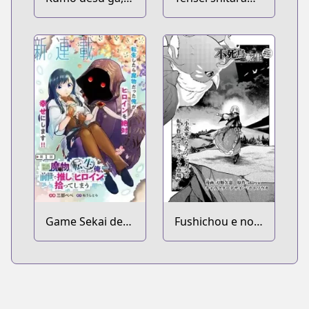
Nani ka?
Ken deshita
Game Sekai de
Fushichou e no
Mamono ni
Tensei: Dragon
Tensei
Taoseru tte
shiteshimatta
Futsuu no Tori ja
Ore, Zense de
Nai yo ne?
Oshi datta