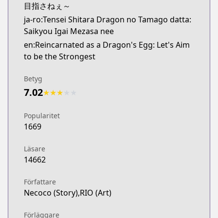
目指さねぇ～
ja-ro:Tensei Shitara Dragon no Tamago datta:
Saikyou Igai Mezasa nee
en:Reincarnated as a Dragon's Egg: Let's Aim
to be the Strongest
Betyg
7.02
★
★
★
★
★
Popularitet
1669
Läsare
14662
Författare
Necoco (Story),RIO (Art)
Förläggare