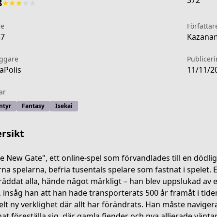
372
8
★
★
★
★
★
re
Författar
37
Kazanam
äggare
Publicer
aPolis
11/11/2
ar
ntyr
Fantasy
Isekai
rsikt
he New Gate", ett online-spel som förvandlades till en dödli
rna spelarna, befria tusentals spelare som fastnat i spelet. 
räddat alla, hände något märkligt – han blev uppslukad av e
-93eb-4025-ae39-33d47b1160e0
, insåg han att han hade transporterats 500 år framåt i tiden,
elt ny verklighet där allt har förändrats. Han måste navig
at föreställa sig, där gamla fiender och nya allierade vänta