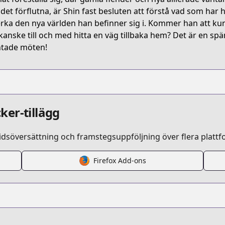
 det förflutna, är Shin fast besluten att förstå vad som har
rka den nya världen han befinner sig i. Kommer han att ku
kanske till och med hitta en väg tillbaka hem? Det är en spä
tade möten!
ker-tillägg
idsöversättning och framstegsuppföljning över flera plattf
Firefox Add-ons