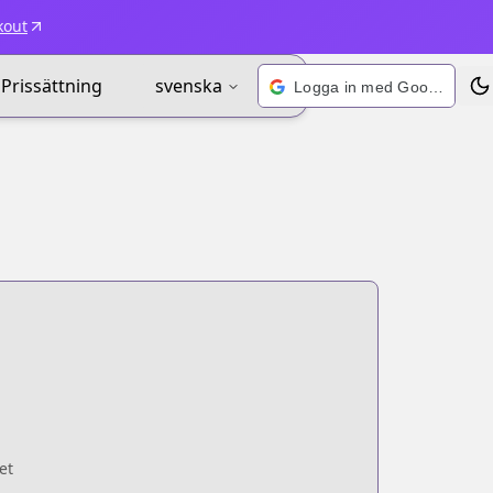
kout
Prissättning
svenska
Logga in med Google
Väx
et