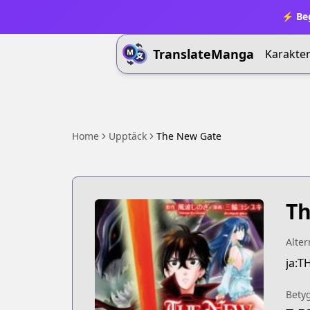
⚡ Beg
TranslateManga
Karakter
Home
Upptäck
The New Gate
Th
Alter
ja:T
Bety