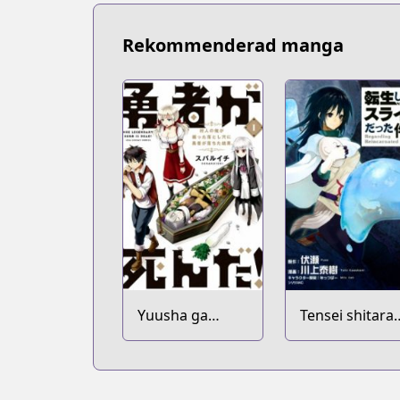
Rekommenderad manga
Yuusha ga
Tensei shitara
Shinda!:
Slime Datta K
Murabito no
Ore ga Hotta