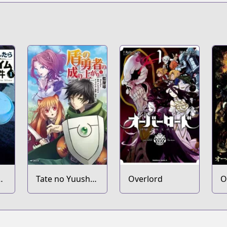
Tate no Yuusha
Overlord
O
en
no Nariagari