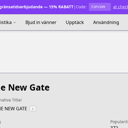
ränsatidserbjudande — 15% RABATT
|
Code:
at chec
T1P15VV
istika
Bjud in vänner
Upptäck
Användning
e New Gate
nativa Titlar
HE NEW GATE
↓
g
Popularit