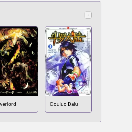
↓
verlord
Douluo Dalu