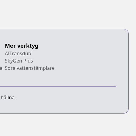
Mer verktyg
AITransdub
SkyGen Plus
a.
Sora vattenstämplare
hållna.