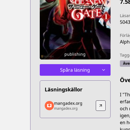
7.5
Läsa
504
Förl
Alph
publishing
Tagg
Äve
Spåra läsning
Öve
Läsningskällor
I "T
mangadex.org
erfa
mangadex.org
mangadex.org
och 
mangadex.org
https://mangadex.org/title/69e218ec
igen
en h
kunn