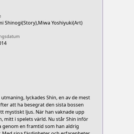
e
i Shinogi(Story),Miwa Yoshiyuki(Art)
ingsdatum
014
g utmaning, lyckades Shin, en av de mest
Efter att ha besegrat den sista bossen
tt mystiskt ljus. När han vaknade upp
 mitt i spelets värld. Nu står Shin inför
era genom en framtid som han aldrig
r. Med sina färdigheter och erfarenheter