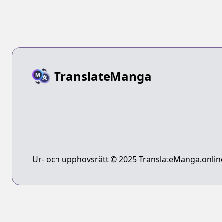
Otoshiana ni
Yuusha ga
Ochita Kekka.
TranslateManga
Ur- och upphovsrätt © 2025 TranslateManga.online 