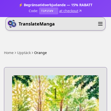
⚡ Begränsatidserbjudande — 15% RABATT
Code:
at checkout
T1P15VV
TranslateManga
Home
Upptäck
Orange