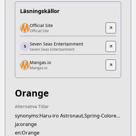
Läsningskällor
Official Site
Official Site
Official Site
Official Site
https://www.futabasha.co.jp/introduction/orange
Seven Seas Entertainment
Seven Seas Entertainment
S
Seven Seas Entertainment
Seven Seas Entertainment
https://sevenseasentertainment.com/series/orang
Mangas.io
Mangas.io
Mangas.io
Mangas.io
https://www.mangas.io/lire/orange
Orange
Alternativa Titlar
synonyms:Haru-iro Astronaut,Spring-Colored Astronaut,orange: Mirai,orange: future
ja:orange
en:Orange