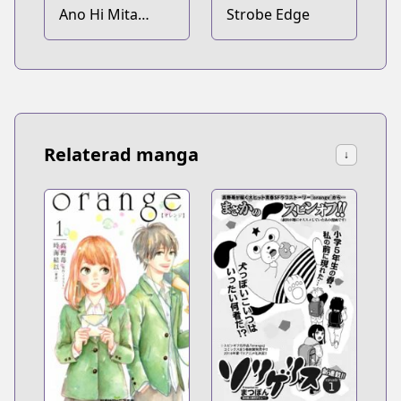
Ano Hi Mita
Strobe Edge
Hana no Namae
wo Bokutachi wa
Mada Shiranai.
Relaterad manga
↓