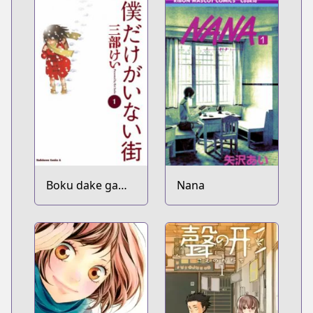
Boku dake ga
Nana
Inai Machi