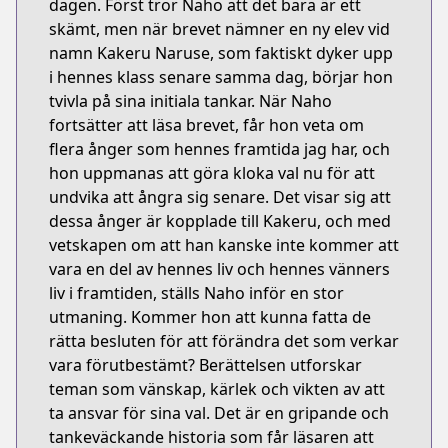
dagen. Först tror Naho att det bara är ett
skämt, men när brevet nämner en ny elev vid
namn Kakeru Naruse, som faktiskt dyker upp
i hennes klass senare samma dag, börjar hon
tvivla på sina initiala tankar. När Naho
fortsätter att läsa brevet, får hon veta om
flera ånger som hennes framtida jag har, och
hon uppmanas att göra kloka val nu för att
undvika att ångra sig senare. Det visar sig att
dessa ånger är kopplade till Kakeru, och med
vetskapen om att han kanske inte kommer att
vara en del av hennes liv och hennes vänners
liv i framtiden, ställs Naho inför en stor
utmaning. Kommer hon att kunna fatta de
rätta besluten för att förändra det som verkar
vara förutbestämt? Berättelsen utforskar
teman som vänskap, kärlek och vikten av att
ta ansvar för sina val. Det är en gripande och
tankeväckande historia som får läsaren att