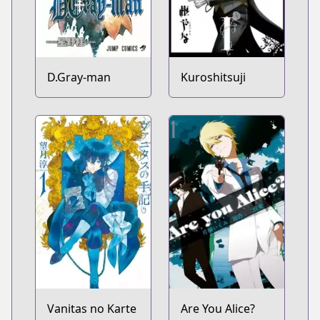
D.Gray-man
Kuroshitsuji
Vanitas no Karte
Are You Alice?