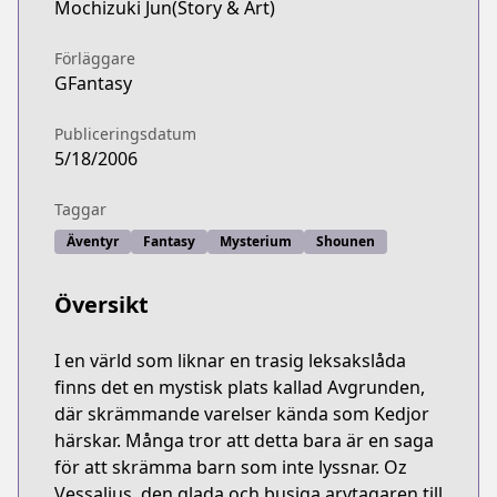
Mochizuki Jun(Story & Art)
Förläggare
GFantasy
Publiceringsdatum
5/18/2006
Taggar
Äventyr
Fantasy
Mysterium
Shounen
Översikt
I en värld som liknar en trasig leksakslåda
finns det en mystisk plats kallad Avgrunden,
där skrämmande varelser kända som Kedjor
härskar. Många tror att detta bara är en saga
för att skrämma barn som inte lyssnar. Oz
Vessalius, den glada och busiga arvtagaren till