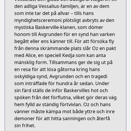
den adliga Vessalius-familjen, är en av dem
som inte tar det på allvar – tills hans
myndighetsceremoni plötsligt avbryts av den
mystiska Baskerville-klanen, som dömer
honom till Avgrunden för en synd han varken
begått eller ens känner till. För att försöka fly
från denna skrämmande plats slår Oz en pakt
med Alice, en speciell Kedja som kan anta
mänsklig form. Tillsammans ger de sig ut på
en resa för att lösa gåtorna kring hans
oskyldiga synd, Avgrunden och en tragedi
som inträffade för hundra år sedan. Under
sin färd ställs de inför Baskervilles hot och
spöken från det förflutna, vilket gör deras väg
hem fylld av ständig förtvivlan. Oz och hans
vänner måste kämpa mot både yttre och inre
demoner för att hitta sanningen och återfå
sin frihet.