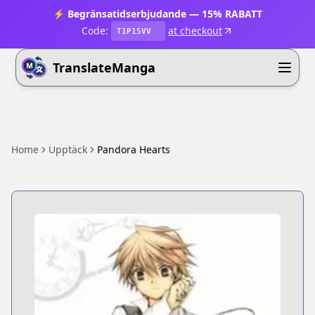
⚡ Begränsatidserbjudande — 15% RABATT
Code:
at checkout
T1P15VV
TranslateManga
Home
Upptäck
Pandora Hearts