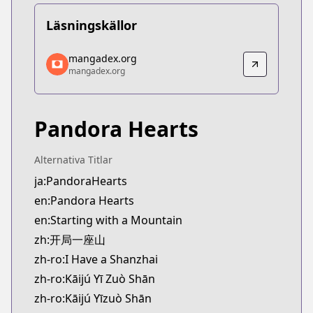
Läsningskällor
mangadex.org
mangadex.org
mangadex.org
mangadex.org
https://mangadex.org/title/c00cc3d9-f7c7-46da-9
Pandora Hearts
Alternativa Titlar
ja:PandoraHearts
en:Pandora Hearts
en:Starting with a Mountain
zh:开局一座山
zh-ro:I Have a Shanzhai
zh-ro:Kāijú Yī Zuò Shān
zh-ro:Kāijú Yīzuò Shān