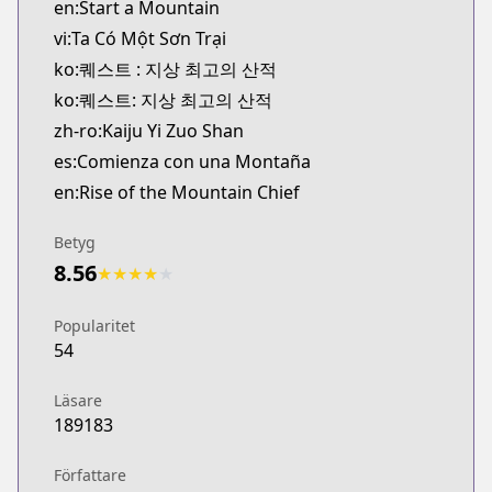
en:Start a Mountain
vi:Ta Có Một Sơn Trại
ko:퀘스트 : 지상 최고의 산적
ko:퀘스트: 지상 최고의 산적
zh-ro:Kaiju Yi Zuo Shan
es:Comienza con una Montaña
en:Rise of the Mountain Chief
Betyg
8.56
★
★
★
★
★
Popularitet
54
Läsare
189183
Författare