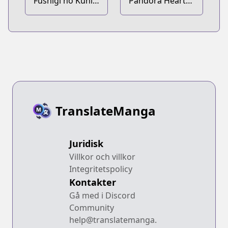
Fushigi no Kuni
Pandora Hearts:
no Gilbert
Caucus Race
TranslateManga
Juridisk
Villkor och villkor
Integritetspolicy
Kontakter
Gå med i Discord
Community
help@translatemanga.