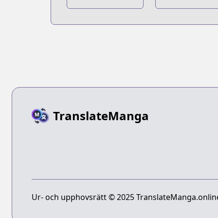
Wonderland the
Wonderland t
Comic: Episode
Comic: Episod
of Heartslabyul
of Octavinelle
TranslateManga
Ur- och upphovsrätt © 2025 TranslateManga.online 