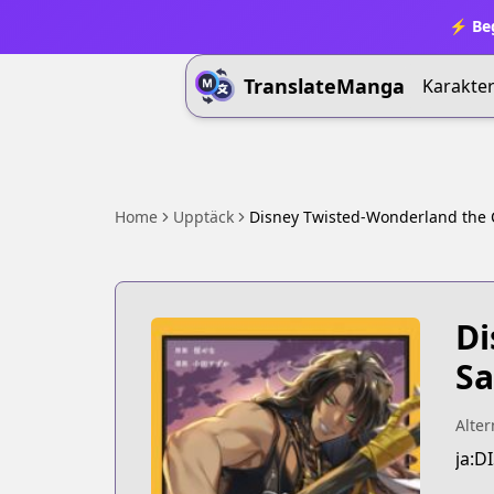
⚡ Beg
TranslateManga
Karakter
Home
Upptäck
Disney Twisted-Wonderland the 
Di
Sa
Alter
ja: