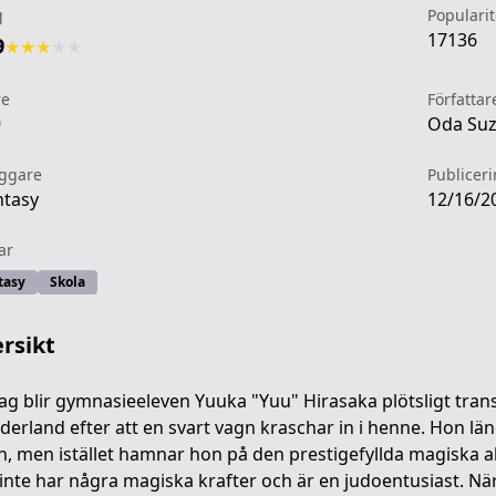
g
Popularit
17136
9
★
★
★
★
★
re
Författar
9
Oda Suz
äggare
Publicer
tasy
12/16/2
ar
tasy
Skola
rsikt
ag blir gymnasieeleven Yuuka "Yuu" Hirasaka plötsligt trans
erland efter att en svart vagn kraschar in i henne. Hon längt
-43c8-4270-b83e-cbbe9d890505
n, men istället hamnar hon på den prestigefyllda magiska a
inte har några magiska krafter och är en judoentusiast. När Y