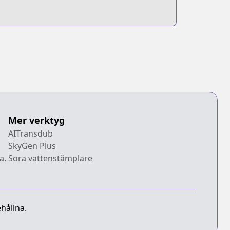
Mer verktyg
AITransdub
SkyGen Plus
a.
Sora vattenstämplare
hållna.