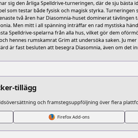
ar sig den årliga Spelldrive-turneringen, där de sju bästa id
ct/B0C8MSQRDT
pel som testar både fysisk och magisk styrka. Turneringen 
enaste två åren har Diasomnia-huset dominerat tävlingen t
onia. Men mitt i all spänning inträffar en rad mystiska h
twisted-wonderland-the-comic-episode-of-savanaclaw
sta Spelldrive-spelarna från alla hus, vilket gör dem oförm
och hennes rumskamrat Grim att undersöka saken. Ju mer de
ärd är fast besluten att besegra Diasomnia, även om det in
/775875/
fantasy/story/twst_savanaclaw/
ker-tillägg
s.html?id=40m5fdn
idsöversättning och framstegsuppföljning över flera plattf
Firefox Add-ons
t