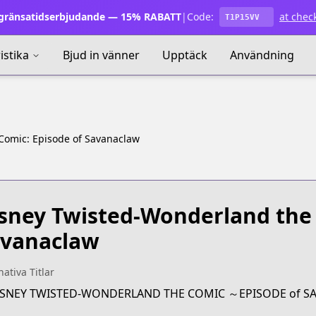
ränsatidserbjudande — 15% RABATT
|
Code:
at chec
T1P15VV
istika
Bjud in vänner
Upptäck
Användning
Comic: Episode of Savanaclaw
sney Twisted-Wonderland the 
vanaclaw
nativa Titlar
DISNEY TWISTED-WONDERLAND THE COMIC ～EPISODE of 