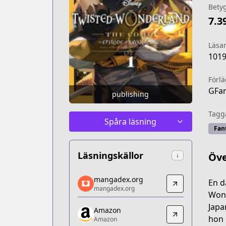
Bety
7.3
Läsa
101
Förl
GFan
publishing
Tagg
Spåra läsning
Fan
Läsningskällor
Öve
↓
mangadex.org
mangadex.org
En d
mangadex.org
mangadex.org
Wond
https://mangadex.org/title/3e7d016d
Japa
Amazon
Amazon
hon 
Amazon
Amazon