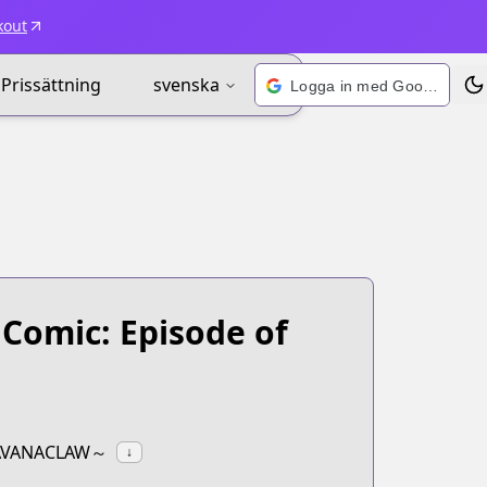
kout
Prissättning
svenska
Logga in med Google
Väx
Comic: Episode of
SAVANACLAW～
↓