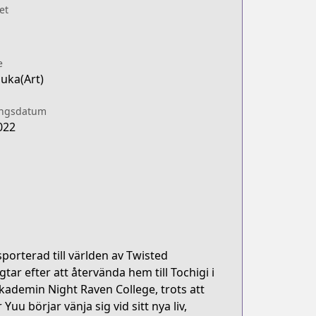
et
e
uka(Art)
ingsdatum
022
porterad till världen av Twisted
ar efter att återvända hem till Tochigi i
kademin Night Raven College, trots att
uu börjar vänja sig vid sitt nya liv,