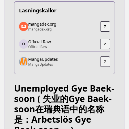
Läsningskällor
mangadex.org
mangadex.org
mangadex.org
mangadex.org
https://mangadex.org/title/8685b705-d626-44a0-
Official Raw
Official Raw
O
Official Raw
Official Raw
https://comic.naver.com/webtoon/list?titleId=8
MangaUpdates
MangaUpdates
MangaUpdates
MangaUpdates
https://www.mangaupdates.com/series.html?id=
Unemployed Gye Baek-
soon
( 失业的Gye Baek-
soon在瑞典语中的名称
是：Arbetslös Gye