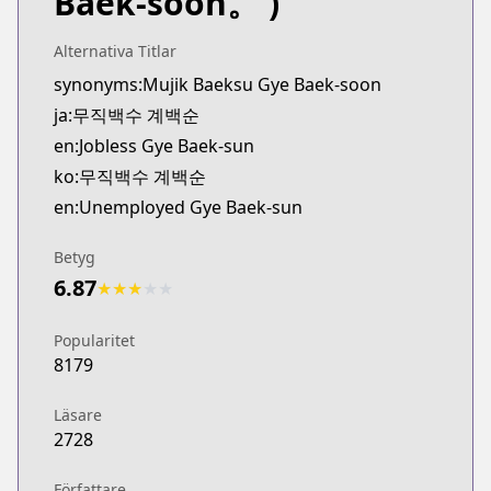
Baek-soon。 )
Alternativa Titlar
synonyms:Mujik Baeksu Gye Baek-soon
ja:무직백수 계백순
en:Jobless Gye Baek-sun
ko:무직백수 계백순
en:Unemployed Gye Baek-sun
Betyg
6.87
★
★
★
★
★
Popularitet
8179
Läsare
2728
Författare