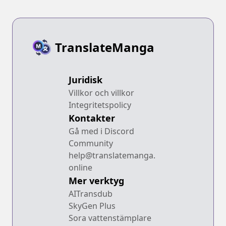
TranslateManga
Juridisk
Villkor och villkor
Integritetspolicy
Kontakter
Gå med i Discord
Community
help@translatemanga.
online
Mer verktyg
AITransdub
SkyGen Plus
Sora vattenstämplare