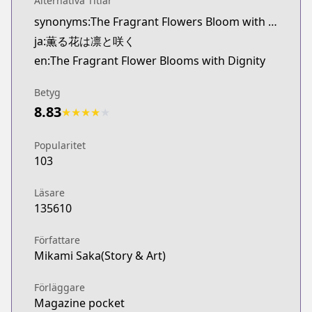
Alternativa Titlar
Twitter
synonyms:The Fragrant Flowers Bloom with Dignity
https://twitter.com/kaoruhana_mp
ja:薫る花は凛と咲く
Pocket Magazine
Pocket Magazine
en:The Fragrant Flower Blooms with Dignity
https://pocket.shonenmagazine.com/episode/32
Betyg
8.83
★
★
★
★
★
Popularitet
103
Läsare
135610
Författare
Mikami Saka(Story & Art)
Förläggare
Magazine pocket