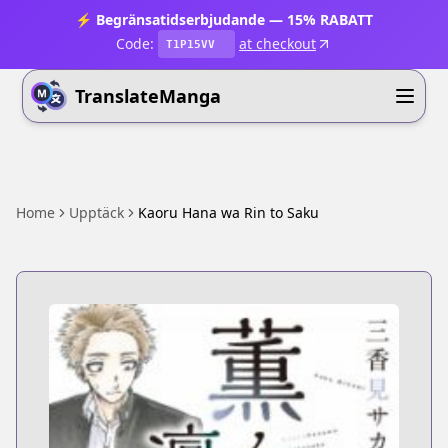
⚡ Begränsatidserbjudande — 15% RABATT
Code:
at checkout
T1P15VV
TranslateManga
Home
Upptäck
Kaoru Hana wa Rin to Saku