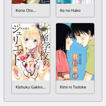
Kono Oto
Ao no Hako
Tomare!
Kishuku Gakkou
Kimi ni Todoke
no Juliet