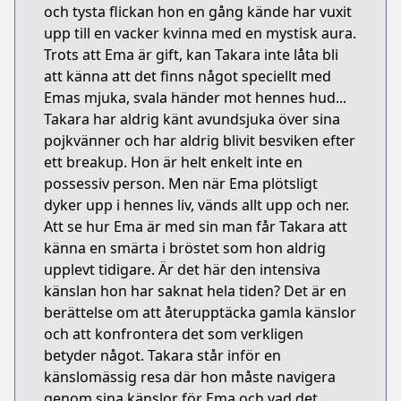
och tysta flickan hon en gång kände har vuxit
upp till en vacker kvinna med en mystisk aura.
Trots att Ema är gift, kan Takara inte låta bli
att känna att det finns något speciellt med
Emas mjuka, svala händer mot hennes hud...
Takara har aldrig känt avundsjuka över sina
pojkvänner och har aldrig blivit besviken efter
ett breakup. Hon är helt enkelt inte en
possessiv person. Men när Ema plötsligt
dyker upp i hennes liv, vänds allt upp och ner.
Att se hur Ema är med sin man får Takara att
känna en smärta i bröstet som hon aldrig
upplevt tidigare. Är det här den intensiva
känslan hon har saknat hela tiden? Det är en
berättelse om att återupptäcka gamla känslor
och att konfrontera det som verkligen
betyder något. Takara står inför en
känslomässig resa där hon måste navigera
genom sina känslor för Ema och vad det