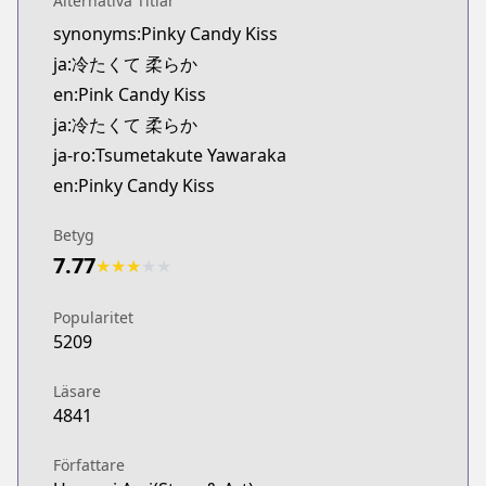
Alternativa Titlar
Kitsu
synonyms:Pinky Candy Kiss
https://kitsu.app/manga/tsumetakute-yawaraka
ja:冷たくて 柔らか
MangaUpdates
MangaUpdates
en:Pink Candy Kiss
https://www.mangaupdates.com/series.html?id=
ja:冷たくて 柔らか
Book☆Walker
ja-ro:Tsumetakute Yawaraka
Book☆Walker
en:Pinky Candy Kiss
https://bookwalker.jp/series/419557/list
Official English
Betyg
Official English
7.77
★
★
★
★
★
https://www.viz.com/pink-candy-kiss
Popularitet
5209
Läsare
4841
Författare