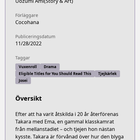
Uozumi Ami(Story & Art)
Förläggare
Cocohana
Publiceringsdatum
11/28/2022
Taggar
Vuxenroll
Drama
Eligible Titles for You Should Read This
Tjejkärlek
Josei
Översikt
Efter att ha varit åtskilda i 20 år återförenas
Takara med Ema, en gammal klasskamrat
från mellanstadiet – och tjejen hon nästan
kysste. Takara är förvånad över hur den blyga