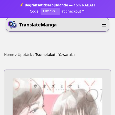
⚡ Begränsatidserbjudande — 15% RABATT
Code:
at checkout
T1P15VV
TranslateManga
Home
Upptäck
Tsumetakute Yawaraka