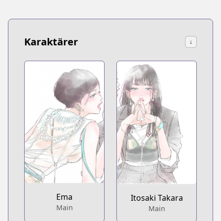
Karaktärer
↓
Ema
Itosaki Takara
Main
Main