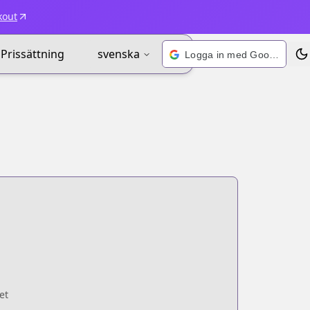
kout
Prissättning
svenska
Logga in med Google
Väx
et