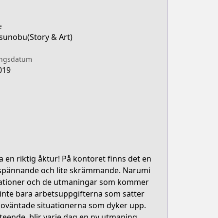
e
sunobu(Story & Art)
ingsdatum
019
ra en riktig åktur! På kontoret finns det en
 spännande och lite skrämmande. Narumi
elationer och de utmaningar som kommer
 inte bara arbetsuppgifterna som sätter
 oväntade situationerna som dyker upp.
eteende, blir varje dag en ny utmaning.