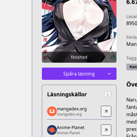
6.6
Läsa
895
Förl
Mang
finished
Tagg
Kom
Spåra läsning
Öve
Läsningskällor
↓
Naru
mangadex.org
fant
mangadex.org
mangadex.org
måst
mangadex.org
https://mangadex.org/title/98bee7a0-
med 
Anime-Planet
Anime-Planet
pres
Anime-Planet
Anime-Planet
Från