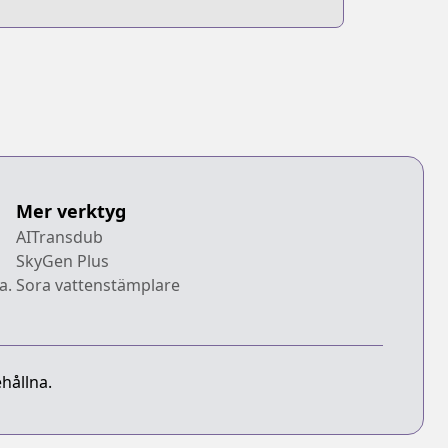
Mer verktyg
AITransdub
SkyGen Plus
a.
Sora vattenstämplare
hållna.