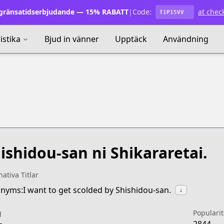
ränsatidserbjudande — 15% RABATT
|
Code:
at chec
T1P15VV
istika
Bjud in vänner
Upptäck
Användning
ishidou-san ni Shikararetai.
nativa Titlar
nyms:I want to get scolded by Shishidou-san.
↓
g
Popularit