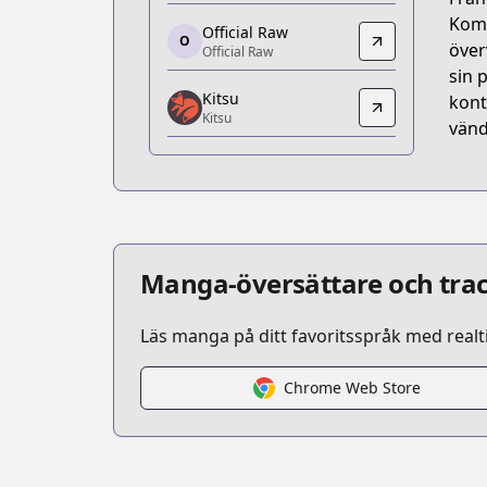
https://www.anime-planet.com/manga/s
Komm
Official Raw
O
Official Raw
över
Official Raw
Official Raw
sin 
Kitsu
https://ichijin-plus.com/comics/23090
kont
Kitsu
Kitsu
vänd
Kitsu
https://kitsu.app/manga/56093
MangaUpdates
MangaUpdates
https://www.mangaupdates.com/serie
Manga-översättare och trac
Läs manga på ditt favoritsspråk med realt
Chrome Web Store