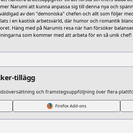
hishidou-san-ni-shikararetai
er Narumi att kunna anpassa sig till denna nya och spänna
väldigad av den "demoniska" chefen och allt som följer med?
plats i en kaotisk arbetsvärld, där humor och romantik bla
96751124
oret. Häng med på Narumis resa när han försöker balansera
ningarna som kommer med att arbeta för en så unik chef!
s.html?id=d0shxgz
ker-tillägg
idsöversättning och framstegsuppföljning över flera plattf
Firefox Add-ons