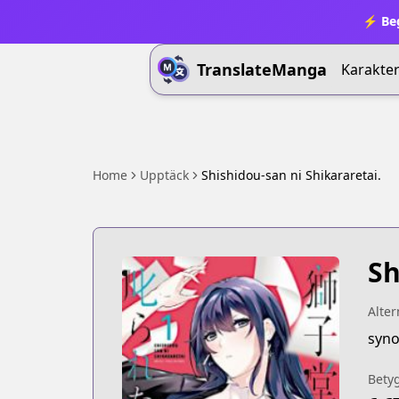
⚡ Beg
TranslateManga
Karakter
Home
Upptäck
Shishidou-san ni Shikararetai.
Sh
Alter
syno
Bety