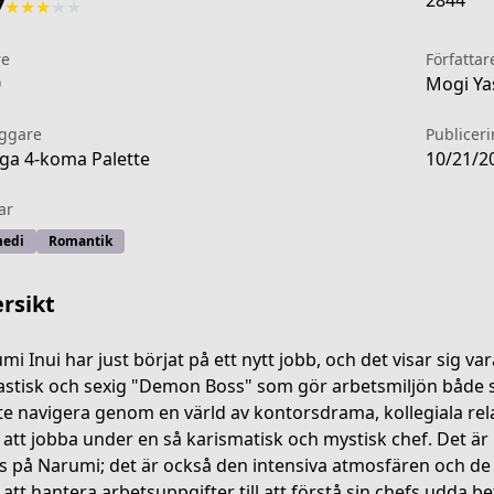
2844
7
★
★
★
★
★
re
Författar
0
Mogi Ya
äggare
Publicer
a 4-koma Palette
10/21/2
ar
edi
Romantik
rsikt
mi Inui har just börjat på ett nytt jobb, och det visar sig va
astisk och sexig "Demon Boss" som gör arbetsmiljön både
e navigera genom en värld av kontorsdrama, kollegiala r
4af1-4ecf-ad0b-3dcc7d4e1e47
att jobba under en så karismatisk och mystisk chef. Det är
s på Narumi; det är också den intensiva atmosfären och de
 att hantera arbetsuppgifter till att förstå sin chefs udda b