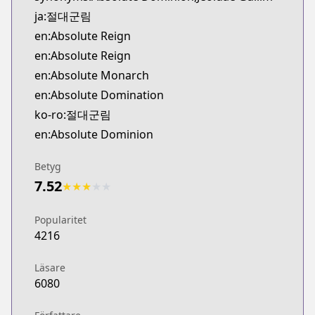
Official English
ja:절대군림
https://www.webtoons.com/en/action/absolute-reig
en:Absolute Reign
en:Absolute Reign
en:Absolute Monarch
en:Absolute Domination
ko-ro:절대군림
en:Absolute Dominion
Betyg
7.52
★
★
★
★
★
Popularitet
4216
Läsare
6080