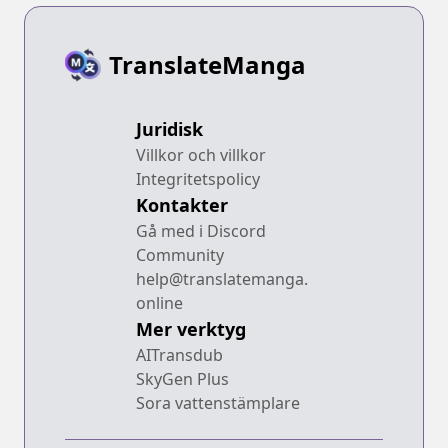
TranslateManga
Juridisk
Villkor och villkor
Integritetspolicy
Kontakter
Gå med i Discord
Community
help@translatemanga.
online
Mer verktyg
AITransdub
SkyGen Plus
Sora vattenstämplare