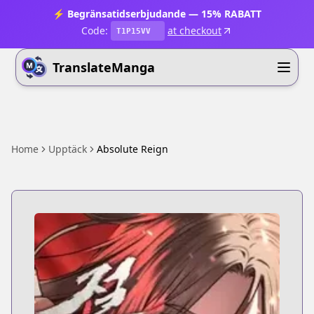
⚡ Begränsatidserbjudande — 15% RABATT
Code:
at checkout
T1P15VV
TranslateManga
Home
Upptäck
Absolute Reign