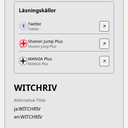
Läsningskällor
Twitter
Twitter
T
Twitter
Twitter
https://x.com/WITCHRIV
Shonen Jump Plus
Shonen Jump Plus
Shonen Jump Plus
Shonen Jump Plus
https://shonenjumpplus.com/episode/171070949
MANGA Plus
MANGA Plus
MANGA Plus
MANGA Plus
https://mangaplus.shueisha.co.jp/titles/100604
WITCHRIV
Alternativa Titlar
ja:WITCHRIV
en:WITCHRIV