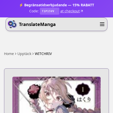
⚡ Begränsatidserbjudande — 15% RABATT
Code:
at checkout
T1P15VV
TranslateManga
Home
Upptäck
WITCHRIV