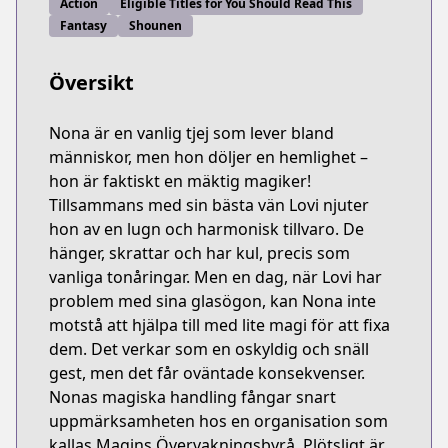
Action
Eligible Titles for You Should Read This
Fantasy
Shounen
Översikt
Nona är en vanlig tjej som lever bland
människor, men hon döljer en hemlighet –
hon är faktiskt en mäktig magiker!
Tillsammans med sin bästa vän Lovi njuter
hon av en lugn och harmonisk tillvaro. De
hänger, skrattar och har kul, precis som
vanliga tonåringar. Men en dag, när Lovi har
problem med sina glasögon, kan Nona inte
motstå att hjälpa till med lite magi för att fixa
dem. Det verkar som en oskyldig och snäll
gest, men det får oväntade konsekvenser.
Nonas magiska handling fångar snart
uppmärksamheten hos en organisation som
kallas Magins Övervakningsbyrå. Plötsligt är