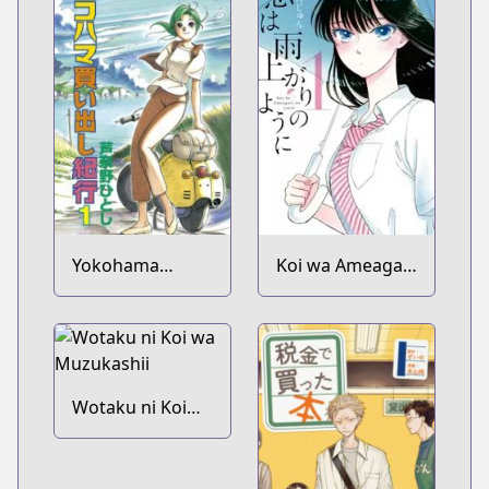
Yokohama
Koi wa Ameagari
Kaidashi Kikou
no You ni
Wotaku ni Koi
wa Muzukashii