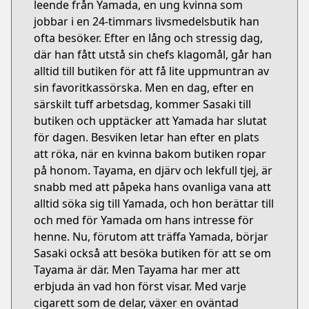
leende från Yamada, en ung kvinna som
jobbar i en 24-timmars livsmedelsbutik han
ofta besöker. Efter en lång och stressig dag,
där han fått utstå sin chefs klagomål, går han
alltid till butiken för att få lite uppmuntran av
sin favoritkassörska. Men en dag, efter en
särskilt tuff arbetsdag, kommer Sasaki till
butiken och upptäcker att Yamada har slutat
för dagen. Besviken letar han efter en plats
att röka, när en kvinna bakom butiken ropar
på honom. Tayama, en djärv och lekfull tjej, är
snabb med att påpeka hans ovanliga vana att
alltid söka sig till Yamada, och hon berättar till
och med för Yamada om hans intresse för
henne. Nu, förutom att träffa Yamada, börjar
Sasaki också att besöka butiken för att se om
Tayama är där. Men Tayama har mer att
erbjuda än vad hon först visar. Med varje
cigarett som de delar, växer en oväntad