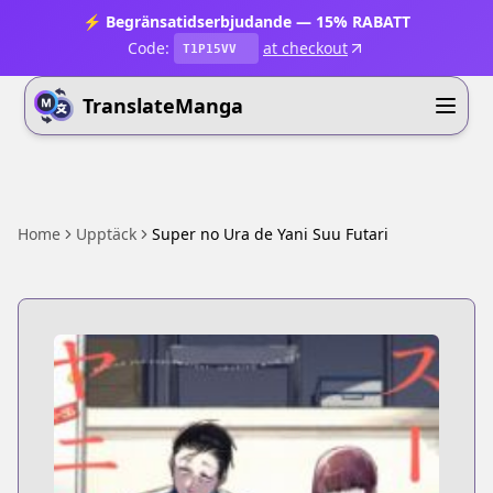
⚡ Begränsatidserbjudande — 15% RABATT
Code:
at checkout
T1P15VV
TranslateManga
Home
Upptäck
Super no Ura de Yani Suu Futari