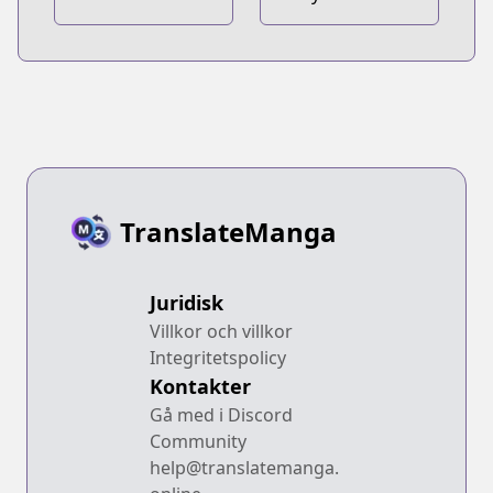
Yotabanashi
Laundry de
Aimashou
TranslateManga
Juridisk
Villkor och villkor
Integritetspolicy
Kontakter
Gå med i Discord
Community
help@translatemanga.