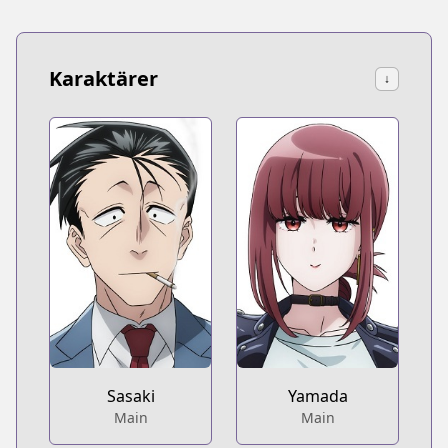
Karaktärer
↓
Sasaki
Yamada
Main
Main