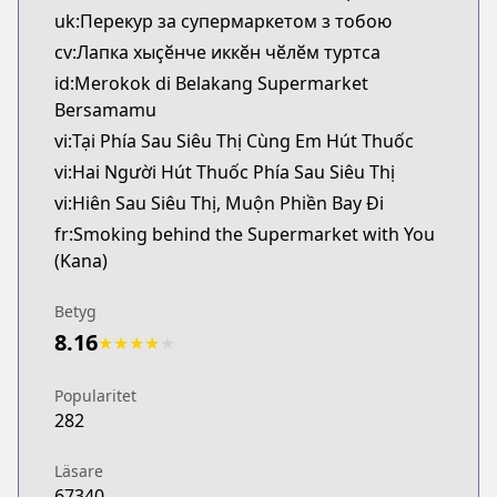
uk:Перекур за супермаркетом з тобою
cv:Лапка хыҫӗнче иккӗн чӗлӗм туртса
id:Merokok di Belakang Supermarket
Bersamamu
vi:Tại Phía Sau Siêu Thị Cùng Em Hút Thuốc
vi:Hai Người Hút Thuốc Phía Sau Siêu Thị
vi:Hiên Sau Siêu Thị, Muộn Phiền Bay Đi
fr:Smoking behind the Supermarket with You
(Kana)
Betyg
8.16
★
★
★
★
★
Popularitet
282
Läsare
67340