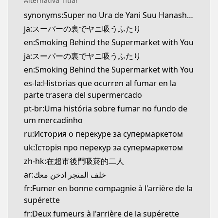
Alternativa Titlar
Official Raw
synonyms:Super no Ura de Yani Suu Hanashi,A Story About Smoking at the Back of the Supermarket,YaniSuu
https://www.manga-up.com/titles/1026/
ja:スーパーの裏でヤニ吸うふたり
Kitsu
Kitsu
en:Smoking Behind the Supermarket with You
https://kitsu.app/manga/64430
ja:スーパーの裏でヤニ吸うふたり
MangaUpdates
en:Smoking Behind the Supermarket with You
MangaUpdates
es-la:Historias que ocurren al fumar en la
https://www.mangaupdates.com/series.html?id=x
parte trasera del supermercado
Book☆Walker
pt-br:Uma história sobre fumar no fundo de
Book☆Walker
um mercadinho
https://bookwalker.jp/series/367184/list
ru:История о перекуре за супермаркетом
Official English
Official English
uk:Історія про перекур за супермаркетом
https://global.manga-up.com/manga/261
zh-hk:在超市後門吸菸的二人
ar:خلف المتجر ادخن معك
fr:Fumer en bonne compagnie à l'arrière de la
supérette
fr:Deux fumeurs à l'arrière de la supérette