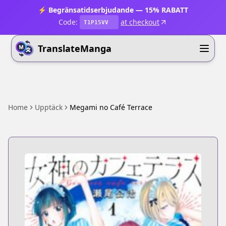
⚡ Begränsatidserbjudande — 15% RABATT
Code:
at checkout
T1P15VV
TranslateManga
Home
Upptäck
Megami no Café Terrace