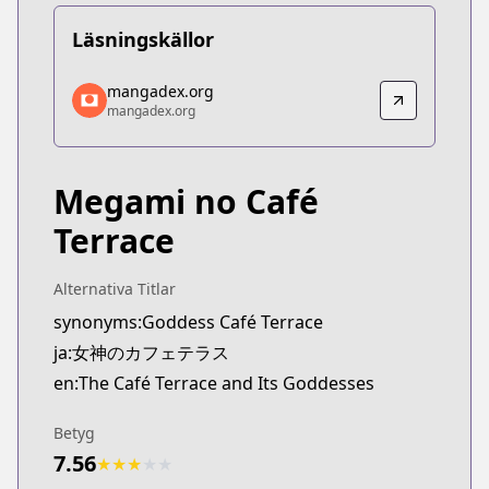
Läsningskällor
mangadex.org
mangadex.org
mangadex.org
mangadex.org
https://mangadex.org/title/99b8eaeb-9041-4bfd-
Megami no Café
Terrace
Alternativa Titlar
synonyms:Goddess Café Terrace
ja:女神のカフェテラス
en:The Café Terrace and Its Goddesses
Betyg
7.56
★
★
★
★
★