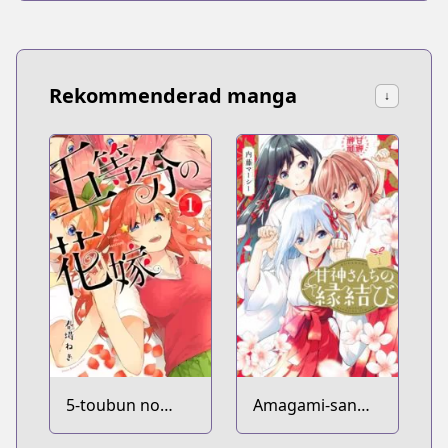
Rekommenderad manga
↓
5-toubun no
Amagami-san
Hanayome
Chi no Enmusubi