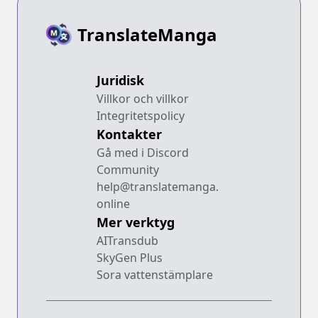
TranslateManga
Juridisk
Villkor och villkor
Integritetspolicy
Kontakter
Gå med i Discord
Community
help@translatemanga.
online
Mer verktyg
AITransdub
SkyGen Plus
Sora vattenstämplare