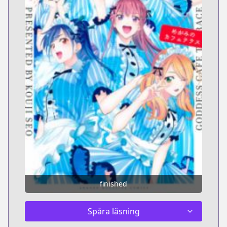
finished
Spåra läsning