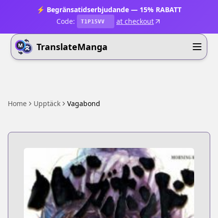
⚡ Begränsatidserbjudande — 15% RABATT
Code:
at checkout
T1P15VV
TranslateManga
Home
Upptäck
Vagabond