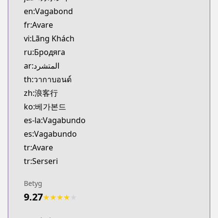
MangaUpdates
en:Vagabond
https://www.mangaupdates.com/series.html?id=3
fr:Avare
Official English
vi:Lãng Khách
Official English
ru:Бродяга
https://www.viz.com/vagabond
ar:المتشرد
th:วากาบอนด์
zh:浪客行
ko:베가본드
es-la:Vagabundo
es:Vagabundo
tr:Avare
tr:Serseri
Betyg
9.27
★
★
★
★
★