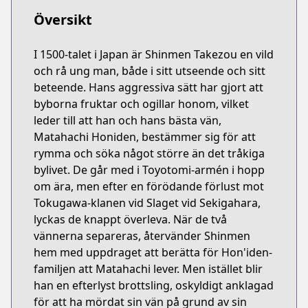
Översikt
I 1500-talet i Japan är Shinmen Takezou en vild
och rå ung man, både i sitt utseende och sitt
beteende. Hans aggressiva sätt har gjort att
byborna fruktar och ogillar honom, vilket
leder till att han och hans bästa vän,
Matahachi Honiden, bestämmer sig för att
rymma och söka något större än det tråkiga
bylivet. De går med i Toyotomi-armén i hopp
om ära, men efter en förödande förlust mot
Tokugawa-klanen vid Slaget vid Sekigahara,
lyckas de knappt överleva. När de två
vännerna separeras, återvänder Shinmen
hem med uppdraget att berätta för Hon'iden-
familjen att Matahachi lever. Men istället blir
han en efterlyst brottsling, oskyldigt anklagad
för att ha mördat sin vän på grund av sin