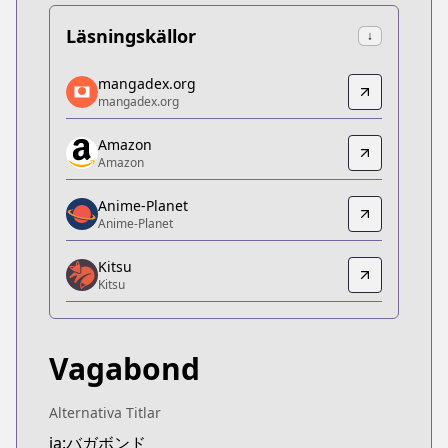
Läsningskällor
↓
mangadex.org
mangadex.org
mangadex.org
mangadex.org
https://mangadex.org/title/d1a9fdeb-f713-407f-9
Amazon
Amazon
Amazon
Amazon
https://www.amazon.co.jp/dp/4063286193/
Anime-Planet
Anime-Planet
Anime-Planet
Anime-Planet
Kitsu
https://www.anime-planet.com/manga/vagabond
Kitsu
Kitsu
Kitsu
https://kitsu.app/manga/1482
Vagabond
CDJapan
CDJapan
https://www.anime-planet.com/manga/http://www
Alternativa Titlar
MangaUpdates
ja:バガボンド