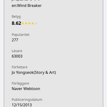
Webtoons
en:Wind Breaker
http://www.webtoons.com/en/sports/wind-breaker/
Naver Webtoon
Betyg
Naver Webtoon
8.62
★
★
★
★
★
http://comic.naver.com/webtoon/list.nhn?titleId=
Popularitet
277
Läsare
63003
Författare
Jo Yongseok(Story & Art)
Förläggare
Naver Webtoon
Publiceringsdatum
12/15/2013