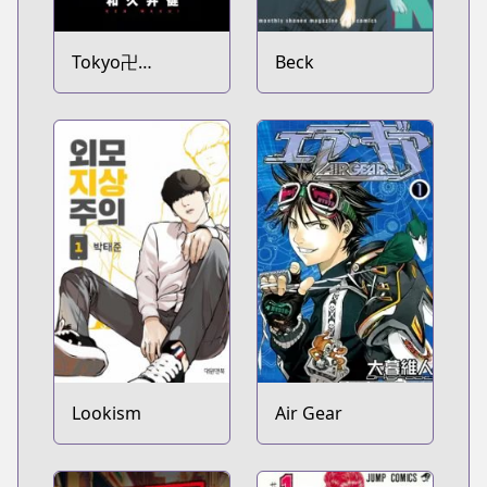
Tokyo卍
Beck
Revengers
Lookism
Air Gear