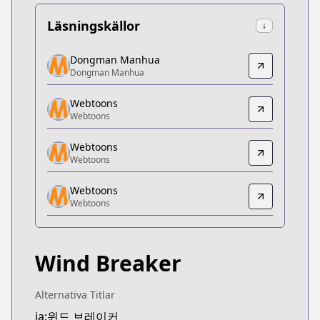
Läsningskällor
↓
Dongman Manhua
Dongman Manhua
Dongman Manhua
Dongman Manhua
https://www.dongmanmanhua.cn/BOY/wind-brea
Webtoons
Webtoons
Webtoons
Webtoons
https://www.webtoons.com/zh-hant/shonen/wind-b
Webtoons
Webtoons
Webtoons
Webtoons
Webtoons
https://www.webtoons.com/fr/sports/wind-breaker
Webtoons
Webtoons
Webtoons
https://www.webtoons.com/th/drama/wind-breaker
Wind Breaker
Naver Series
Naver Series
https://series.naver.com/comic/detail.series?pro
Alternativa Titlar
Webtoons
ja:윈드 브레이커