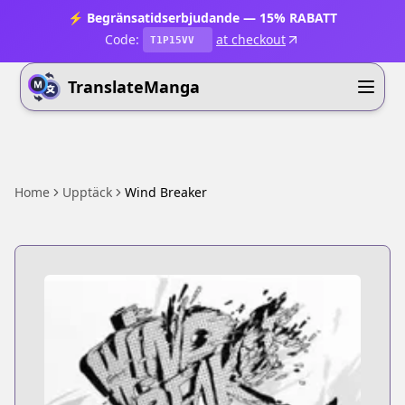
⚡ Begränsatidserbjudande — 15% RABATT
Code:
at checkout
T1P15VV
TranslateManga
Home
Upptäck
Wind Breaker