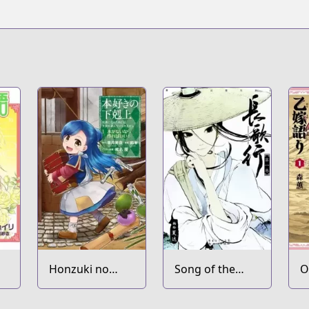
c28218?from=websearch&spm_id_from=333.337.0.0
164
are-enix-games.com/en-us/series/the-apothecary-diaries
ne/biggangan/introduction/kusuriya/
Honzuki no
Song of the
O
Gekokujou:
Long March
Shisho ni Naru