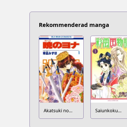
Bilibili
Bilibili
https://manga.bilibili.com/detail/m
Manga UP!
Rekommenderad manga
Manga UP!
https://global.manga-up.com/manga/
Official Site
Official Site
https://squareenixmangaandbooks.squ
Official Site
Official Site
http://www.jp.square-enix.com/magazi
Akatsuki no
Saiunkoku
Yona
Monogatari