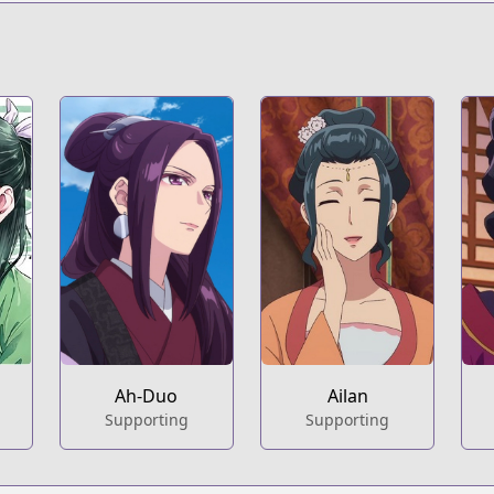
s.html?id=142681
kusuriya-no-hitorigoto
t
164
306-carnets-de-l-apothicaire.html
Ah-Duo
Ailan
Supporting
Supporting
o/manga/drama/los-diarios-de-la-boticaria