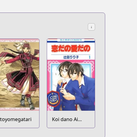
↓
toyomegatari
Koi dano Ai
dano