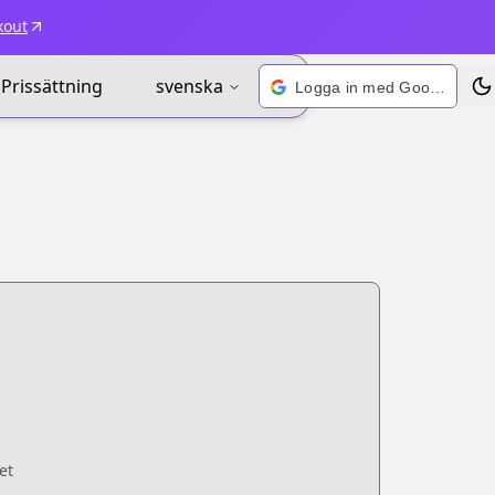
kout
Prissättning
svenska
Logga in med Google
Väx
et