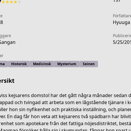
197
7
★
★
★
★
★
re
Författar
78
Hyuuga 
äggare
Publicer
Gangan
5/25/20
ar
ma
Historisk
Medicinsk
Mysterium
Seinen
rsikt
 viss kejsarens domstol har det gått några månader sedan 
appad och tvingad att arbeta som en lågstående tjänare i kej
ller hon sin nyfikenhet och praktiska inställning, och planer
6dc-4f05-8462-7b2083ff9a6c
ver. En dag får hon veta att kejsarens två spädbarn har blivi
renhet som apotekare från det fattiga nöjesdistriktet, best
aomao försöker hålla sig i skymundan, fångar hon snart 