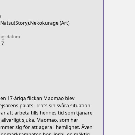
e
Natsu(Story),Nekokurage (Art)
ingsdatum
17
den 17-åriga flickan Maomao blev
sarens palats. Trots sin svåra situation
ar att arbeta tills hennes tid som tjänare
t allvarligt sjuka. Maomao, som har
ämmer sig för att agera i hemlighet. Även
uppmärksamheten hos Jinshi, en mäktig