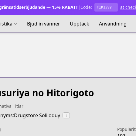
ränsatidserbjudande — 15% RABATT
|
Code:
at chec
T1P15VV
istika
Bjud in vänner
Upptäck
Användning
suriya no Hitorigoto
nativa Titlar
nyms:Drugstore Soliloquy
↓
g
Popularit