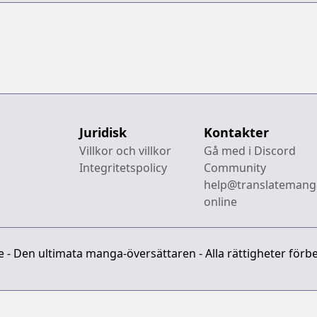
Tame ni wa
Shudan wo
Erandeiraremasen
Dai 1-bu - Hon
ga Nai nara
Tsukureba Ii!
Juridisk
Kontakter
Villkor och villkor
Gå med i Discord
Integritetspolicy
Community
help@translatemang
online
- Den ultimata manga-översättaren - Alla rättigheter förbe