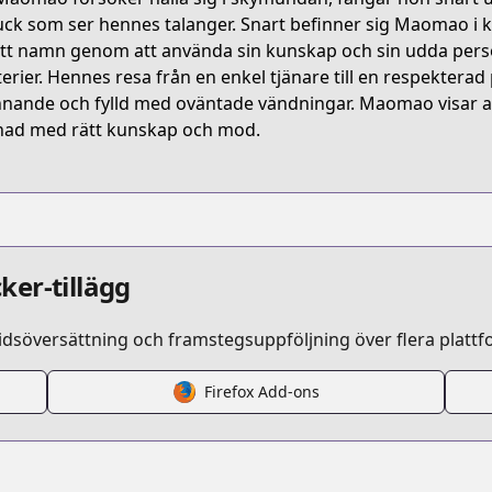
Z7W3S
ck som ser hennes talanger. Snart befinner sig Maomao i ke
ett namn genom att använda sin kunskap och sin udda person
erier. Hennes resa från en enkel tjänare till en respekterad
kusuriya-no-hitorigoto
nande och fylld med oväntade vändningar. Maomao visar at
lnad med rätt kunskap och mod.
/423421
ker-tillägg
idsöversättning och framstegsuppföljning över flera plattf
Firefox Add-ons
/https://www.cdjapan.co.jp/product/NEOBK-2665597