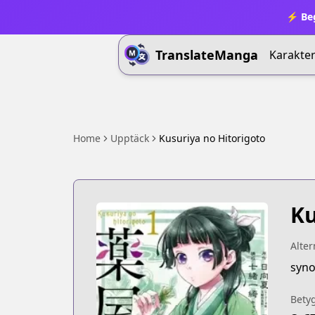
⚡ Beg
TranslateManga
Karakter
Home
Upptäck
Kusuriya no Hitorigoto
Ku
Alter
syno
Bety