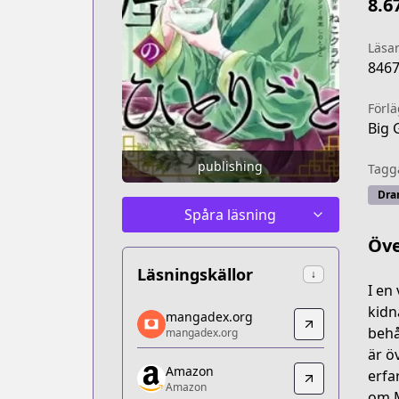
8.6
Läsa
846
Förl
Big 
publishing
Tagg
Dra
Spåra läsning
Öve
Läsningskällor
↓
I en
mangadex.org
kidn
mangadex.org
mangadex.org
behå
mangadex.org
https://mangadex.org/title/e18fe8c6-f
är ö
Amazon
Amazon
erfa
Amazon
Amazon
om M