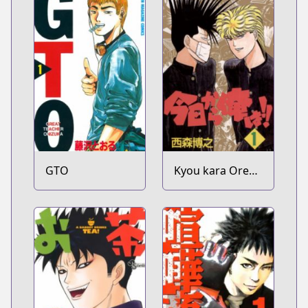
GTO
Kyou kara Ore
wa!!