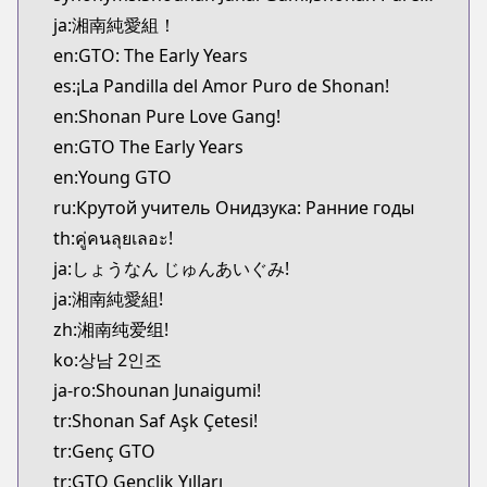
MangaUpdates
ja:湘南純愛組！
https://www.mangaupdates.com/series.html?id=4
en:GTO: The Early Years
Book☆Walker
es:¡La Pandilla del Amor Puro de Shonan!
Book☆Walker
en:Shonan Pure Love Gang!
https://bookwalker.jp/series/130936
en:GTO The Early Years
en:Young GTO
ru:Крутой учитель Онидзука: Ранние годы
th:คู่คนลุยเลอะ!
ja:しょうなん じゅんあいぐみ!
ja:湘南純愛組!
zh:湘南纯爱组!
ko:상남 2인조
ja-ro:Shounan Junaigumi!
tr:Shonan Saf Aşk Çetesi!
tr:Genç GTO
tr:GTO Gençlik Yılları