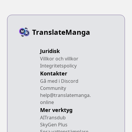
TranslateManga
Juridisk
Villkor och villkor
Integritetspolicy
Kontakter
Gå med i Discord
Community
help@translatemanga.
online
Mer verktyg
AITransdub
SkyGen Plus
Sora vattenstämplare