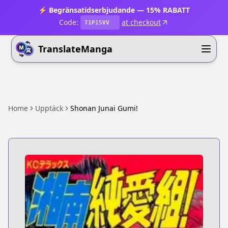
⚡ Begränsatidserbjudande — 15% RABATT
Code:
at checkout
T1P15VV
TranslateManga
Home
Upptäck
Shonan Junai Gumi!